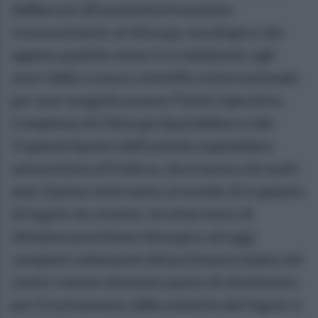
deliberato all'unanimità il massimo
riconoscimento al chirurgo oncologico che
appena qualche mese fa è rimbalzato agli
onori della cronaca scientifica internazionale
per aver eseguito presso l'Unità Operativa
Complessa di Chirurgia Epatobiliare e dei
Trapianti Epatici dell'azienda ospedaliera
universitaria di Padova, dove lavora da molti
anni, il primo intervento al mondo di trapianto
di fegato da vivente. Un intervento di
altissima precisione chirurgica ad oggi
compiuto solamente dal professore irpino nel
centro veneto divenuto punto di riferimento
per il trattamento delle malattie del fegato e