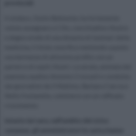
provinciali.
Il sindaco, Giulio Belmonte, ha fortemente
voluto assegnare a Cillo, concittadino illustre
e degno erede di una dinastia di luminari della
medicina, il titolo onorifico mettendo a punto
una kermesse di altissimo profilo con un
parterre di ospiti illustri. La serata, animata dal
pianista caudino Antonio Criscuoli e condotta
dai giornalisti de Il Mattino, Barbara Ciarcia e
Nello Fontanella, culminerà con un raffinato
ricevimento.
Intanto ieri sera, nell'ambito del civico
consesso, gli amministratori in carica hanno