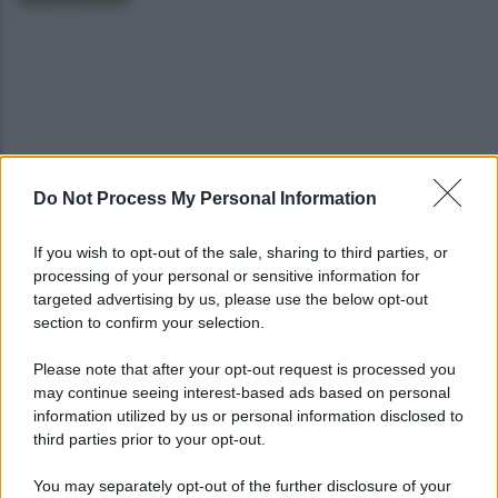
Do Not Process My Personal Information
Montoro, addio a Gerardo Caruso: comunità in
lutto
If you wish to opt-out of the sale, sharing to third parties, or
processing of your personal or sensitive information for
Maltempo, scatta l'allerta meteo: in arrivo
targeted advertising by us, please use the below opt-out
temporali improvvisi e grandinate
section to confirm your selection.
Please note that after your opt-out request is processed you
may continue seeing interest-based ads based on personal
information utilized by us or personal information disclosed to
third parties prior to your opt-out.
You may separately opt-out of the further disclosure of your