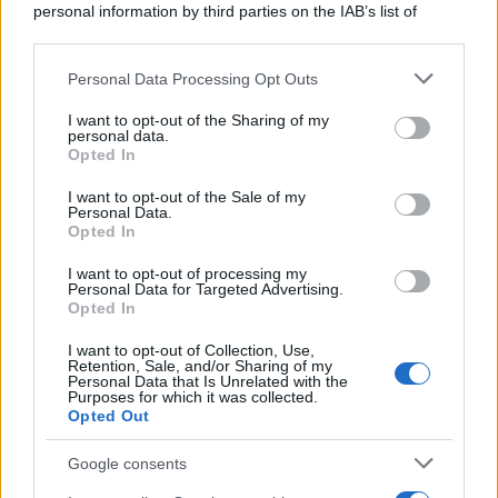
personal information by third parties on the IAB’s list of
downstream participants.
Personal Data Processing Opt Outs
This information may also be disclosed by us to third parties
on the IAB’s List of Downstream Participants that may further
I want to opt-out of the Sharing of my
disclose it to other third parties.
personal data.
Opted In
Please note that this website/app uses one or more Google
services and may gather and store information including but
I want to opt-out of the Sale of my
Personal Data.
not limited to your visit or usage behaviour. You may click to
Opted In
grant or deny consent to Google and its third-party tags to
use your data for below specified purposes in below Google
I want to opt-out of processing my
consent section.
Personal Data for Targeted Advertising.
Opted In
I want to opt-out of Collection, Use,
Retention, Sale, and/or Sharing of my
Personal Data that Is Unrelated with the
Purposes for which it was collected.
Opted Out
Google consents