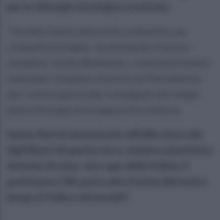
per la chirurgia oncologica avanzata.
"Ha dato lustro alla nostra comunità, sua
comunità d'origine- ha dichiarato il primo
cittadino, Giulio Belmonte-, e merita di essere
nominato cittadino onorario di Pietradefusi
per i meriti particolari conseguiti nel campo
della chirurgia oncologica d'eccellenza.
Siamo fieri di annoverarlo nell'albo d'oro dei
figli illustri di questa terra. Insieme al prefetto
Antonio De Iesu, vice capo della Polizia, il
professore Cillo porta alto il nome del nostro
borgo in Italia e nel mondo".