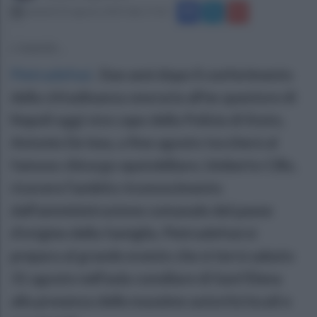
venerdì 23 agosto 2019 alle 17:52
L'evento...
Pietradefusi
.
Due anni dopo il conferimento
della cittadinanza onoraria all'ex questore di
Napoli oggi vice capo della Polizia di Stato,
Antonio De Iesu, a fine agosto toccherà al
famoso chirurgo epatobiliare, Umberto Cillo,
ricevere l'ambito riconoscimento
dall'amministrazione comunale del paese
d'origine della famiglia. Pietradefusi si
prepara al grande evento che si terrà sabato
31 agosto nell'aula consiliare di Sant'Elena
alla presenza delle massime autorità locali e