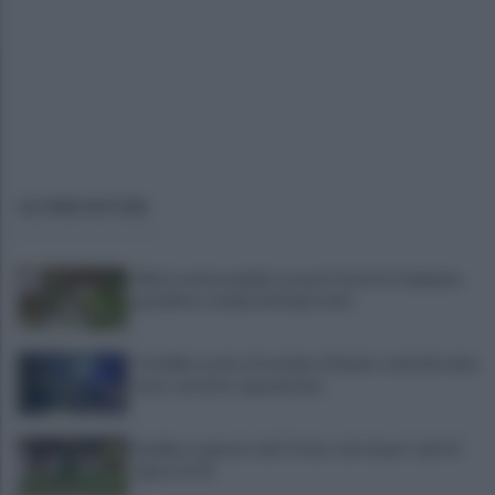
ULTIME NOTIZIE
Allerta meteo gialla su quasi tutta la Campania,
grandine e temporali improvvisi
Terribile scontro frontale a Flumeri, coinvolte due
auto: un ferito è gravissimo
Avellino superato dal Torino solo dopo i calci di
rigore (2-4)