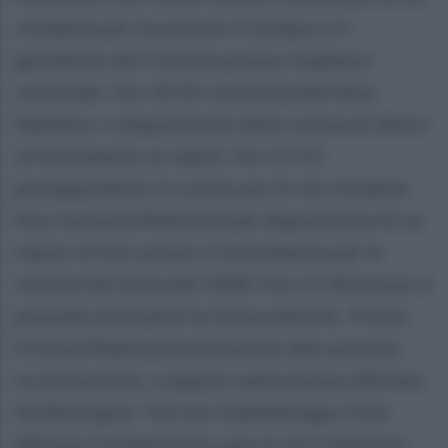
cittadine per incontrare il sindaco e il
gonfalone del Comune presso il palazzo
comunale. Ore 10:45 cerimonia dell'alza
bandiera e disposizione della corona di alloro
al monumento ai caduti. Ore 11:15
proseguimento in corteo per le vie cittadine
fino in piazza Matteotti per deposizione di un
mazzo di fiori presso il monumento per le
vittime del sisma del 1980. Ore 11:30 presso il
piazzale antistante la chiesa della Ss. Trinità
(Chiesa Madre) presentazione alle autorità
ecclesiastiche, a seguire santa messa officiata
da Monsignor Tarcisio Gambalonga e Don
Alfonso Cardellicchio, parroci di Calabritto.