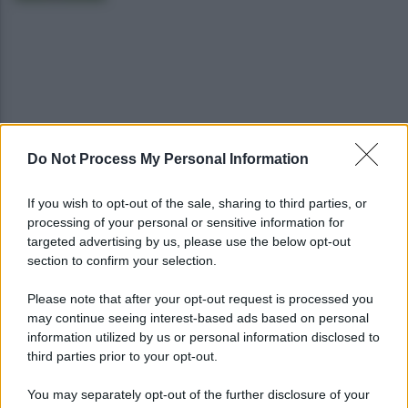
Do Not Process My Personal Information
Montoro, addio a Gerardo Caruso: comunità in
lutto
If you wish to opt-out of the sale, sharing to third parties, or
processing of your personal or sensitive information for
Maltempo, scatta l'allerta meteo: in arrivo
targeted advertising by us, please use the below opt-out
temporali improvvisi e grandinate
section to confirm your selection.
Please note that after your opt-out request is processed you
may continue seeing interest-based ads based on personal
information utilized by us or personal information disclosed to
third parties prior to your opt-out.
You may separately opt-out of the further disclosure of your