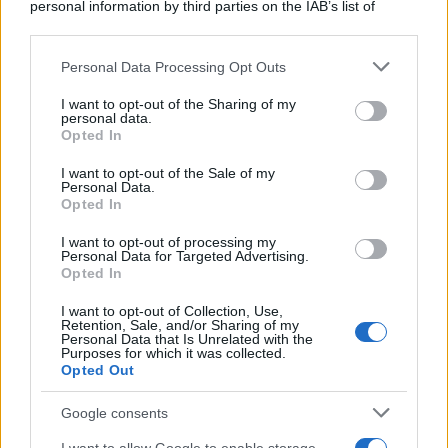
personal information by third parties on the IAB’s list of
downstream participants.
Personal Data Processing Opt Outs
This information may also be disclosed by us to third parties
on the IAB’s List of Downstream Participants that may further
I want to opt-out of the Sharing of my
disclose it to other third parties.
personal data.
Opted In
Please note that this website/app uses one or more Google
services and may gather and store information including but
I want to opt-out of the Sale of my
Personal Data.
not limited to your visit or usage behaviour. You may click to
Opted In
grant or deny consent to Google and its third-party tags to
use your data for below specified purposes in below Google
I want to opt-out of processing my
consent section.
Personal Data for Targeted Advertising.
Opted In
I want to opt-out of Collection, Use,
Retention, Sale, and/or Sharing of my
Personal Data that Is Unrelated with the
Purposes for which it was collected.
Opted Out
Google consents