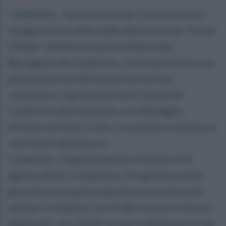
Calabritto
.
Tutto pronto per la cerimonia di
inaugurazione della sede della sezione "Oscar
Pedani" dell'Associazione Nazionale
Bersaglieri di Calabritto, con il patrocinio e la
partecipazione dell'amministrazione
comunale e il gonfalone del Comune di
Calabritto (Av) decorato con Medaglia
d'Onore al Valor Civile. La sezione è ubicata in
via Fratelli Bandiera a
Calabritto. L'appuntamento è fissato il 22
agosto 2015 a Calabritto. Programma della
giornata a cui parteciperanno autorità civili,
militari e religiose: ore 9:30 ritrovo in Piazza
Matteotti, ore 10:00 corteo e sfilata per le vie