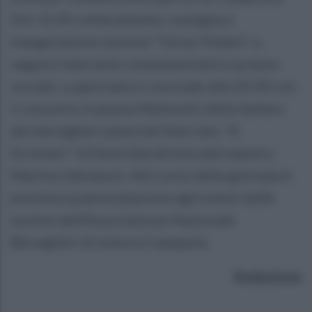
Ore 12:45 schieramento, rassegna e
inaugurazione sezione "Oscar Pedani", a
seguire interventi commemorativi e pranzo
sociale. La giornata si conclude alle 20:30 con
il concerto in piazza Matteotti della fanfara
dei bersaglieri piana del Sele Gen. "A
Scrimieri" di Eboli (Sa) diretta dal maestro
Martino Salvatore. Nel corso della giornata è
prevista la partecipazione agli eventi delle
sezioni dell'Associazione Nazionale
Bersaglieri di tutta la Campania.
Redazione