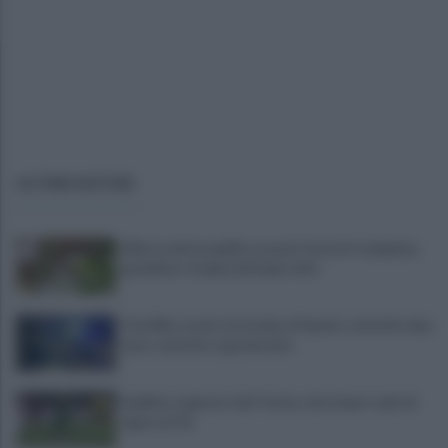
ULTIME NOTIZIE
Allerta meteo gialla su quasi tutta la Campania,
grandine e temporali improvvisi
Terribile scontro frontale a Flumeri, coinvolte due
auto: un ferito è gravissimo
Avellino superato dal Torino solo dopo i calci di
rigore (2-4)