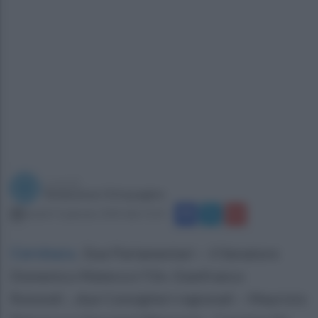
a cura di
Redazione Ottopagine
lunedì 15 gennaio 2024 alle 15:25
Cervinara
.
Due Parlamentari – il Senatore
Domenico Matera e l’On. Gianfranco
Rotondi -, due Consiglieri regionali – Maurizio