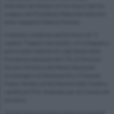
interventi del Sindaco di Cervinara Caterina
Lengua e del Presidente Regionale delle Acli
della Campania Filiberto Parente.
Il dibattito, moderato dal Direttore de “il
caudino” Peppino Vaccariello, si è sviluppato a
partire dalle relazioni di Luigi Salvati della
Presidenza nazionale del CTA, di Vincenzo
Zuccaro Direttore del Museo Nazionale
Archeologico di Montesarchio, e Pasquale
Pisano, Sindaco di San Martino Valle Caudina,
capofila del POC finanziato per sei Comuni del
territorio.
Tutti gli interventi hanno rimarcato le grandi