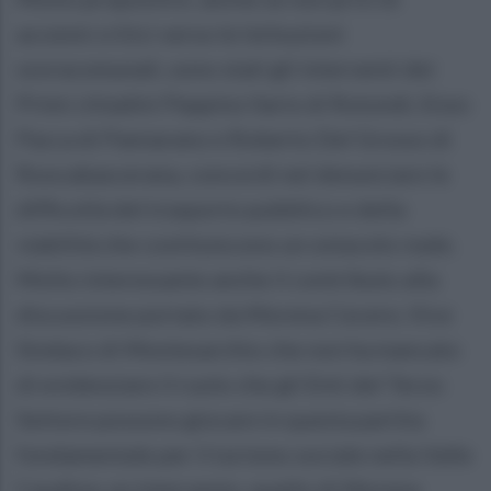
accenni critici verso le Istituzioni
sovracomunali, sono stati gli interventi dei
Primi cittadini Peppino Ilario di Rotondi, Enzo
Pacca di Pannarano e Roberto Del Grosso di
Roocabascerana, concordi nel denunciare le
difficoltà del trasporto pubblico e della
viabilità che costituiscono un ostacolo reale.
Molto interessante anche il contributo alla
discussione portato da Morena Cecere, Vice
Sindaco di Montesarchio che non ha mancato
di evidenziare il ruolo che gli Enti del Terzo
Settore possono giocare in questa partita
fondamentale per il turismo sociale nella Valle
Caudina; un intervento, quello di Morena