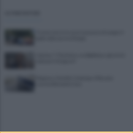
ULTIME NOTIZIE
Trovato morto in casa in una pozza di sangue: il
giallo della morte di Sergio
Cipriano: "I The Kolors con BigMama e gli artisti
irpini per il 16 agosto"
Mugnano, Omicidio Colalongo: il Riesame
scarcera Bernando Cava