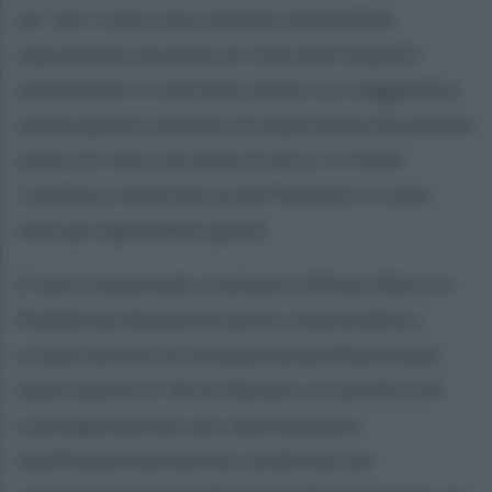
air” per vivere una vacanza sostenibile,
soprattutto dl punto di vista dell’impatto
ambientale: in estrema sintesi, un viaggiatore
partecipatore attento di esperienze.Da questo
punto di vista, secondo le ACLI, in Valle
Caudina e nella fascia del Partenio ci sono
tutti gli ingredienti giusti.
E’ però essenziale costituire efficaci Reti tra
Pubbliche Amministrazioni, imprenditori,
scuole ed enti di formazione professionale,
Associazioni e Terzo Settore, in un’ottica di
coprogettazione, per sperimentare
quell’amministrazione condivisa che