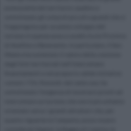
potenzialità del territorio caudino e
sottolineato gli ostacoli piccoli e grandi che si
frappongono per un pieno sviluppo del
turismo in questa area a cavallo tra le Province
di Avellino e Benevento. In particolare, il Sen.
Matera ha sostenuto il valore della coesione
degli Enti territoriali nell’intercettare
finanziamenti e nel proporre valide iniziative
comuni; l’On. Rotondi, dal canto suo, ha
sottolineato l’esigenza di mostrarsi pronti ad
intercettare un turismo che non è più soltanto
orientato verso i grandi attrattori che, per
quanto riguarda la Campania, posso essere
considerati Napoli, la Reggia di Caserta, le