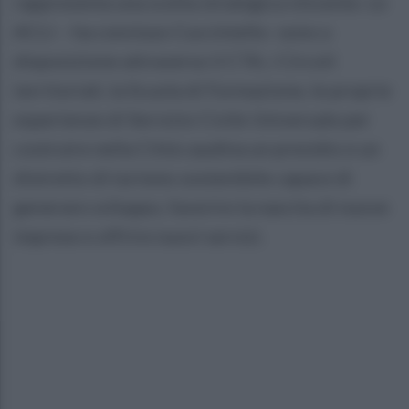
rappresenta una scelta strategica vincente. Le
ACLI – ha concluso Cucciniello- sono a
disposizione attraverso il CTA, i Circoli
territoriali, la Scuola di Formazione, le proprie
esperienze di Servizio Civile Universale per
costruire nella Città caudina un presidio e un
distretto di turismo sostenibile capace di
generare sviluppo, favorire la nascita di nuove
imprese e offrire nuovi servizi.