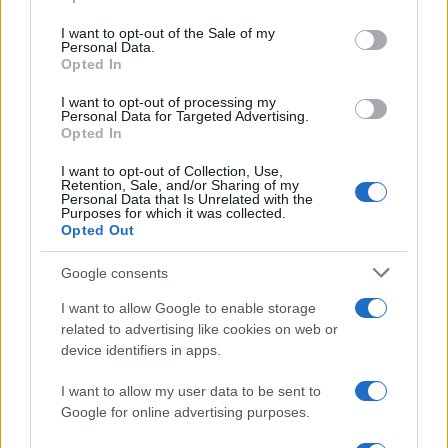
Please note that this website/app uses one or more Google
services and may gather and store information including but
I want to opt-out of the Sale of my
Personal Data.
not limited to your visit or usage behaviour. You may click to
Opted In
grant or deny consent to Google and its third-party tags to
use your data for below specified purposes in below Google
I want to opt-out of processing my
consent section.
Personal Data for Targeted Advertising.
Opted In
I want to opt-out of Collection, Use,
Retention, Sale, and/or Sharing of my
Personal Data that Is Unrelated with the
Purposes for which it was collected.
Opted Out
Google consents
I want to allow Google to enable storage
related to advertising like cookies on web or
device identifiers in apps.
I want to allow my user data to be sent to
Google for online advertising purposes.