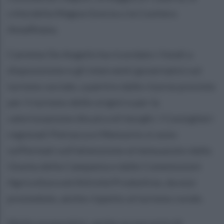
città della Magna Grecia o la Costiera
Amalfitana.
Carmine De Angelis ha ricordato i fondi a
disposizione e gli interventi governativi sul
turismo sociale, a partire dalle risorse previste
per il turismo delle origini e per la
valorizzazione die piccoli borghi. I Consiglieri
regionali Petracca e Mensorio si sono
soffermati sull’attenzione al tema posto dalla
Giunta della Campania e dalle Commissioni
Agricoltura ed Attività Produttive, da essi
presiedute, anche rispetto al turismo rurale.
Molto propositivi, anche se non privi di