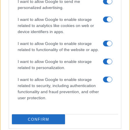
I want to allow Google to send me
personalized advertising.
I want to allow Google to enable storage
related to analytics like cookies on web or
device identifiers in apps.
I want to allow Google to enable storage
related to functionality of the website or app.
I want to allow Google to enable storage
CHI SIAMO
CONTATTI
PUBBLICITÀ
LAVORA CON NOI
related to personalization.
PRIVACY / COOKIE POLICY
PREFERENZE PRIVACY
I want to allow Google to enable storage
OTTO CHANNEL
related to security, including authentication
functionality and fraud prevention, and other
user protection.
Registrazione del Tribunale di Avellino n. 331 del 23/11/1995
Iscritto al Registro degli Operatori di Comunicazione n. 37512
© Riproduzione Riservata – Ne è consentita esclusivamente una
CONFIRM
riproduzione parziale con citazione della fonte corretta