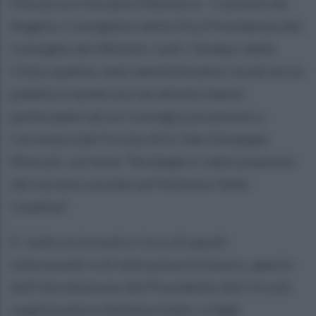
Petracca e Giovanni Mensorio - Carmine De
Angelis, Consigliere della Vice Presidenza del
Consiglio dei Ministri, tutti i Sindaci della
Città caudina, tanti amministratori locali ed un
pubblico numeroso ed attento hanno
partecipato ad un Convegno promosso a
Cervinara dal Circolo ACLI San Giuseppe
Moscati, sul tema “Strategie e valorizzazione
del turismo sociale nel Partenio-Valle
Caudina”.
E’ stato un incontro ricco di spunti
interessanti e di indicazioni di lavoro, aperto
dall’introduzione del Presidente del Circolo
organizzatore Stefania Gallo, e dagli