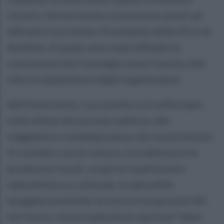
Cecere, che ha fornito un prezioso assist ad
Alfredo Cucciniello, Presidente delle ACLI di
Avellino, al quale sono state affidate le
conclusioni del Convegno assai riuscito, ben
oltre le aspettative degli organizzatori.
Nell’intervento, Cucciniello si è soffermato
sulle attese del turismo odierno, del
viaggiatore contemporaneo che vuole entrare
in contatto con le culture, le tradizioni e le
produzioni locali, scoprire il patrimonio
naturalistico e culturale, le specialità
enogastronomiche, le storie e le persone del
territorio, vivere esperienze sportive “open