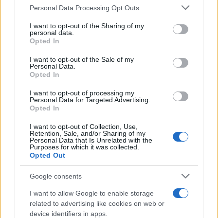
Personal Data Processing Opt Outs
This information may also be disclosed by us to third parties
on the IAB’s List of Downstream Participants that may further
I want to opt-out of the Sharing of my
disclose it to other third parties.
personal data.
Opted In
Please note that this website/app uses one or more Google
services and may gather and store information including but
I want to opt-out of the Sale of my
Personal Data.
not limited to your visit or usage behaviour. You may click to
Opted In
grant or deny consent to Google and its third-party tags to
use your data for below specified purposes in below Google
I want to opt-out of processing my
consent section.
Personal Data for Targeted Advertising.
Opted In
I want to opt-out of Collection, Use,
Retention, Sale, and/or Sharing of my
Personal Data that Is Unrelated with the
Purposes for which it was collected.
Opted Out
Google consents
I want to allow Google to enable storage
related to advertising like cookies on web or
device identifiers in apps.