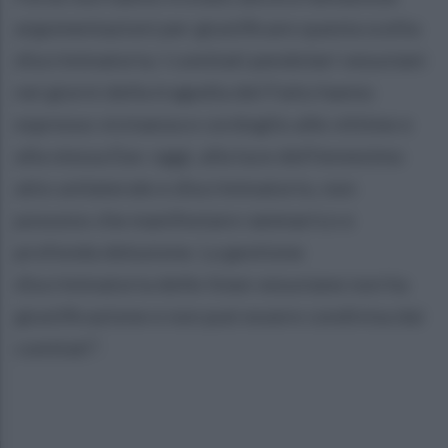
argomentazioni per giustificare questa scelta
discriminatoria. I comitati pendolari vesuviani
nei giorni della tragedia del Faito hanno
espresso vicinanza e cordoglio alle vittime e
alla stessa Eav: oggi, alla luce dell'ennesimo
atto unilaterale e discriminatorio, non
possono che manifestare rammarico e
profonda delusione. La gestione
discriminatoria delle linee vesuviane non ha
giustificazione e non può essere condivisa dai
comitati".