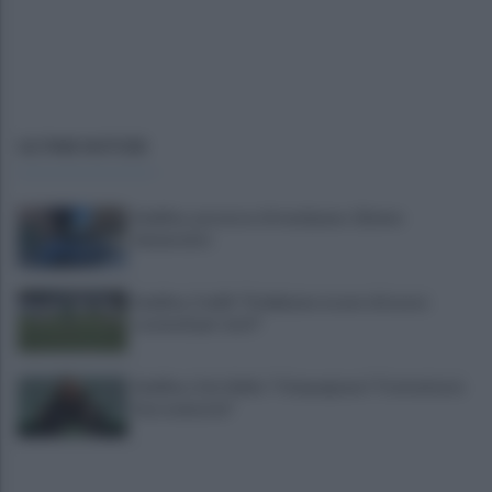
ULTIME NOTIZIE
Avellino, possesso di marijuana: 22enne
denunciato
Avellino, Favilli: "Dobbiamo essere di nuovo
scomodi per tutti"
Avellino, il ds Aiello: "Cinquegrano? Trattativa in
fase avanzata"