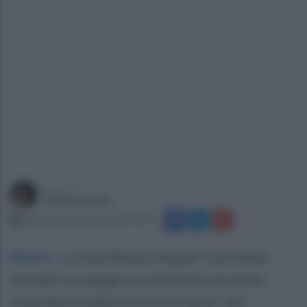
a cura di
Paola Iandolo
sabato 26 aprile 2025 alle 12:59
Baiano
.
La linea Baiano-Napoli "potrebbe
chiudere tra giugno e settembre prossimi,
come già accaduto lo scorso anno". Ad