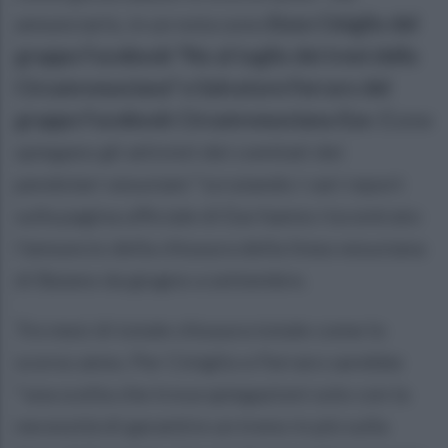
annunciarlo, in un nota sono
Enzo Ciniglio del
gruppo Facebook "No al taglio dei treni della
Circumvesuviana" e Salvatore Ferraro del
gruppo Facebook Circumvesuviana-Eav. C
ome
spiegano gli attivisti dei comitati dei
pendolari vesuviani "scrutando i vari report
sulla pagina ufficiale di Eav hanno riscontrato
l'annuncio della chiusura della linea vesuviana
di Baiano da giugno a settembre.
Tre mesi di totale chiusura totale come lo
scorso anno. Per Ciniglio e Ferraro sarebbe
"una scelta che trova spiegazioni solo con la
necessità di garantire un treno in più sulla