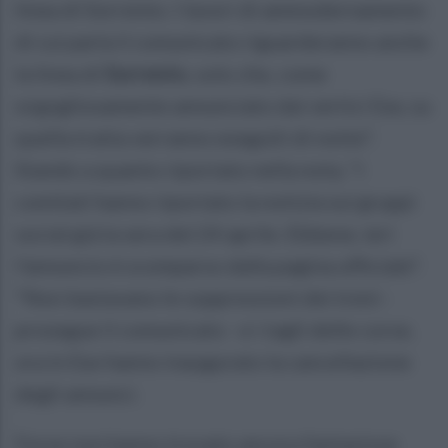
linea di Sorrento. I lavori di ammodernamento
di cui parla il comunicato riguarderanno anche
la linea di
Sorrento
, solo che, come
orgogliosamente annunciato dai vertici Eav, su
quella tratta verranno eseguiti di notte".
Stando a quanto riportato nella nota, "i
comitati hanno riportato la notizia sui gruppi
social già la sera del 24 aprile. Ebbene, ieri
l'annuncio è scomparso dalla pagina ufficiale".
"Non bastavano le soppressioni dei treni -
prosegue il comunicato - e i tagli delle corse,
ora in Eav hanno inaugurato la cancellazione
degli annunci.
Forse non hanno trovato ancora fantasiose