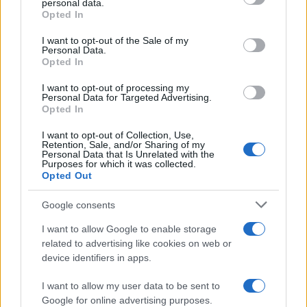
personal data.
Opted In
Please note that this website/app uses one or more Google
services and may gather and store information including but
I want to opt-out of the Sale of my
Personal Data.
not limited to your visit or usage behaviour. You may click to
Opted In
grant or deny consent to Google and its third-party tags to
use your data for below specified purposes in below Google
I want to opt-out of processing my
consent section.
Personal Data for Targeted Advertising.
Opted In
I want to opt-out of Collection, Use,
Retention, Sale, and/or Sharing of my
Personal Data that Is Unrelated with the
Purposes for which it was collected.
Opted Out
Google consents
I want to allow Google to enable storage
related to advertising like cookies on web or
device identifiers in apps.
I want to allow my user data to be sent to
Google for online advertising purposes.