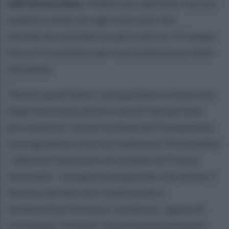
dell'Immacolata
. Pubblicato dall'ente l'avviso
pubblico dedicato agli esercenti che
desiderano prenderne parte attiva. C'è tempo
fino al 3 novembre per la presentazione delle
domande.
"Anche quest’anno ci prepariamo a vivere uno
degli eventi più attesi e sentiti del periodo
pre-natalizio: la storica fiera dell’Immacolata,
in programma come da tradizione l’8 dicembre
- afferma l'assessore al commercio Franca
Iacoviello - una giornata speciale che unisce il
fascino del mercato tradizionale e
un’atmosfera festosa e condivisa, capace di
richiamare visitatori da tutta la provincia di