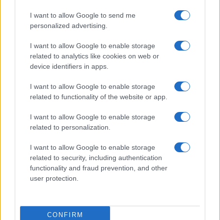
I want to allow Google to send me
personalized advertising.
I want to allow Google to enable storage
related to analytics like cookies on web or
device identifiers in apps.
I want to allow Google to enable storage
related to functionality of the website or app.
I want to allow Google to enable storage
CHI SIAMO
CONTATTI
PUBBLICITÀ
LAVORA CON NOI
related to personalization.
PRIVACY / COOKIE POLICY
PREFERENZE PRIVACY
I want to allow Google to enable storage
OTTO CHANNEL
related to security, including authentication
functionality and fraud prevention, and other
user protection.
Registrazione del Tribunale di Avellino n. 331 del 23/11/1995
Iscritto al Registro degli Operatori di Comunicazione n. 37512
© Riproduzione Riservata – Ne è consentita esclusivamente una
CONFIRM