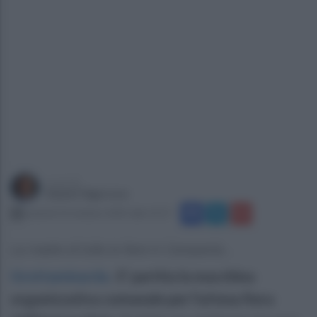
a cura di
Gianni Vigoroso
venerdì 10 ottobre 2025 alle 12:17
La madre di tutte le fiere in Campania...
Grottaminarda
.
E' partita la macchina
organizzativa comunale per l'attesa fiera