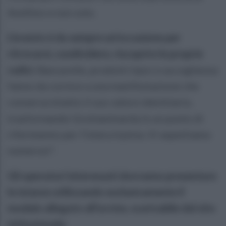
Avellino e non solo.
L’evento è da sempre un’occasione per
ritrovarsi, condividere, riscoprire le proprie
radici.
Bancarelle, prodotti tipici e accoglienza
fanno da cornice a una manifestazione che
conserva intatto il suo valore identitario,
trasformando Grottaminarda in un punto di
riferimento per l’intera Irpinia. Vi aspettiamo
numerosi".
Gli operatori interessati dovranno presentare
le istanze utilizzando esclusivamente il
modulo allegato all'avviso, scaricabile dal sito
istituzionale: