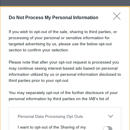
Do Not Process My Personal Information
Omicidio Colalongo: la Dda ottiene il processo
lampo per Alduccio Cava
If you wish to opt-out of the sale, sharing to third parties, or
processing of your personal or sensitive information for
Avellino, possesso di marijuana: 22enne
targeted advertising by us, please use the below opt-out
denunciato
section to confirm your selection.
Please note that after your opt-out request is processed you
may continue seeing interest-based ads based on personal
information utilized by us or personal information disclosed to
third parties prior to your opt-out.
You may separately opt-out of the further disclosure of your
personal information by third parties on the IAB’s list of
downstream participants.
Personal Data Processing Opt Outs
This information may also be disclosed by us to third parties
on the IAB’s List of Downstream Participants that may further
I want to opt-out of the Sharing of my
disclose it to other third parties.