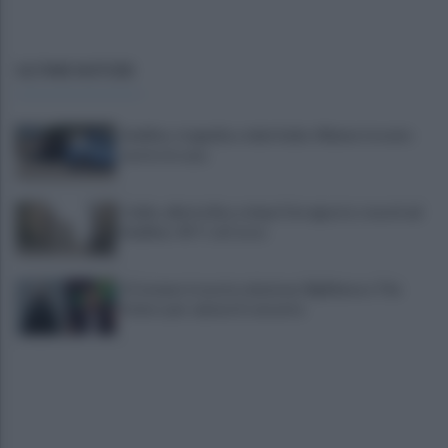
ULTIME NOTIZIE
Avellino, tragedia a viale Italia: 40enne trovato
morto in casa
Caldo, allerta fino a dopo Ferragosto: record ad
Avellino: 45° C al Corso
Il Comune trova la soluzione: BigMama e The
Kolors per salvare il concerto