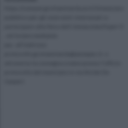
https://comune.grottaminarda.av.it/it/news/avvi
pubblico-per-gli-esercenti-interessati-a-
partecipare-alla-fiera-dell-immacolata?type=3
, ed inviare mediante
pec all'indirizzo
protocollo.grottaminarda@asmepec.it o
attraverso la consegna a mano presso l’ufficio
protocollo del municipio in via Alcide De
Gasperi.