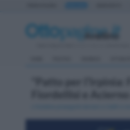
PRIMA PAGINA
AVELLINO
BENEVENTO
Sabato 8 Agosto 2026
| Direttore Editoriale:
Antonio Sass
HOME
POLITICA
CRONACA
ATTUALIT
"Patto per l'Irpinia:
Fiordellisi e Acierno
L'iniziativa proseguirà domani a Calitri e lu