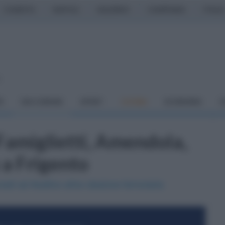
CASERTA
NAPOLI
SALERNO
CAMPANIA
ITALIA
o
À
DAI COMUNI
SPORT
CUCINA
ECONOMIA
C
 Famiglietti, Amendola,
 a Frigento
nedì ad Avellino all'ex stazione ferroviaria