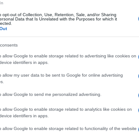
In
no
Luigi Famiglietti
(docente universitario di
à parlamentare della XVII legislatura), Maria
o opt-out of Collection, Use, Retention, Sale, and/or Sharing
ersonal Data that Is Unrelated with the Purposes for which it
lected.
ellisi
dirigente Cgil e
Silvana Acierno
.
Out
i Sibio
.
consents
enere vivo l'interesse per le problematiche
o allow Google to enable storage related to advertising like cookies on
proposte e suggerimenti da parte dei cittadini
evice identifiers in apps.
idente alla Regione Campania, Roberto Fico.
o allow my user data to be sent to Google for online advertising
s.
"Patto per l'Irpinia". L'iniziativa proseguirà
to allow Google to send me personalized advertising.
ex stazione ferroviaria di via Borgo Ferrovia,
o allow Google to enable storage related to analytics like cookies on
evice identifiers in apps.
revisto alle ore 16, all’interno della
o allow Google to enable storage related to functionality of the website
ino Scalo, a Borgo Ferrovia.