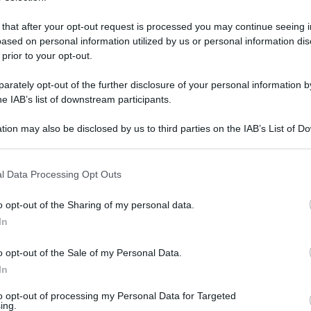
 that after your opt-out request is processed you may continue seeing i
ased on personal information utilized by us or personal information dis
 prior to your opt-out.
rately opt-out of the further disclosure of your personal information by
he IAB’s list of downstream participants.
tion may also be disclosed by us to third parties on the IAB’s List of 
 that may further disclose it to other third parties.
 that this website/app uses one or more Google services and may gath
l Data Processing Opt Outs
including but not limited to your visit or usage behaviour. You may click 
 to Google and its third-party tags to use your data for below specifi
5 novembre 2025 alle 14:57
o opt-out of the Sharing of my personal data.
ogle consent section.
In
ativa "Patto per l'Irpinia" con Famiglietti, Amendola,
o opt-out of the Sale of my Personal Data.
In
eriggio a
Frigento
nelle sala consiliare del
to opt-out of processing my Personal Data for Targeted
'Irpinia con Fico presidente". L'inizio è
ing.