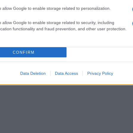
 essenziali, lavoro e sviluppo economico, tutela
o allow Google to enable storage related to personalization.
 transizione energetica partecipata, sanità
o allow Google to enable storage related to security, including
e del comparto agricolo, politiche abitative e
cation functionality and fraud prevention, and other user protection.
ipativa, cultura e turismo sostenibile, unioni
ti i dieci punti del “Patto per l’Irpinia” che
CONFIRM
i, la giornalista Maria Laura Amendola,
senteranno nella città di Avellino insieme al
ania, Roberto Fico.
Data Deletion
Data Access
Privacy Policy