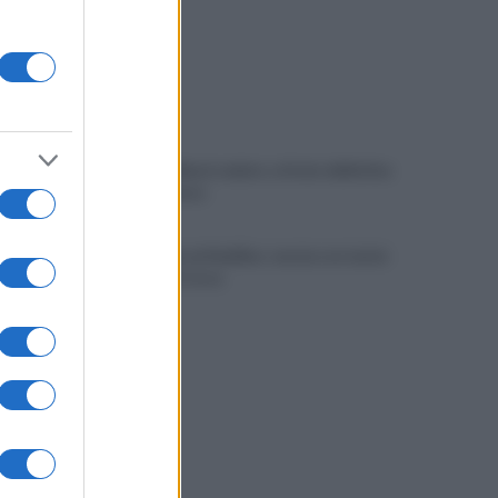
Avellino: Manzi ceduto a titolo definitivo
alla Scafatese
Sportnight ad Avellino: serata con tante
attività al Corso