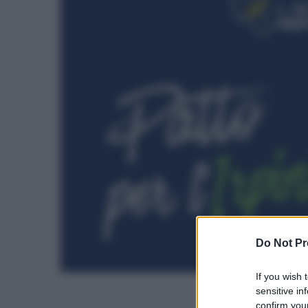
Do Not Pr
If you wish 
sensitive in
confirm your