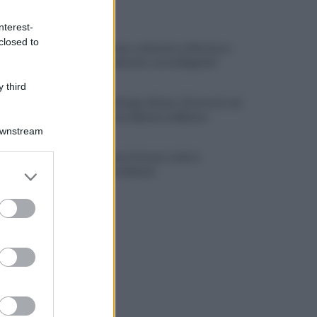
ULTIME NOTIZIE
nterest-
closed to
Grande Sarno, confronto a Montoro:
"Subito confronto con la Regione"
 third
Spaccio di droga a Roma, 13 arresti: nei
guai anche un 26enne avellinese
Downstream
Tariq Owens è il nuovo centro
er and store
dell'Avellino Basket
to grant or
ed purposes