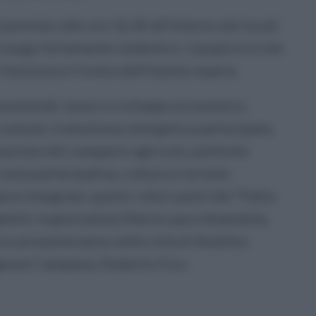
revisto alle ore 16,30 all’interno dei locali
n luogo fortemente simbolico. L’auspicio è che
funziona e il treno dell’Irpinia riparta.
 essenziali, lavoro e sviluppo economico,
comune, transizione energetica partecipata,
zzazione del comparto agricolo, politiche
razia partecipativa, cultura e turismo
ce integrata: questi i dieci punti del “Patto
glietti, la giornalista Maria Laura Amendola,
no presenteranno nella città di Avellino
gione Campania, Roberto Fico.