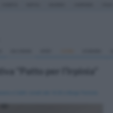
CASERTA
NAPOLI
SALERNO
CAMPANIA
ITALIA
o
À
DAI COMUNI
SPORT
CUCINA
ECONOMIA
C
tiva "Patto per l’Irpinia"
ica a Calitri, lunedì alle 16.30 a Borgo Ferrovia