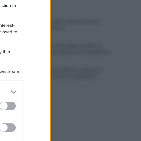
ULTIME NOTIZIE
ection to
Montoro, addio a Gerardo Caruso:
nterest-
comunità in lutto
closed to
Maltempo, scatta l'allerta meteo: in
 third
arrivo temporali improvvisi e grandinate
Grande Sarno, confronto a Montoro:
Downstream
"Subito confronto con la Regione"
er and store
to grant or
ed purposes