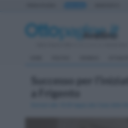
PRIMA PAGINA
AVELLINO
BENEVENTO
Sabato 8 Agosto 2026
| Direttore Editoriale:
Antonio Sass
HOME
POLITICA
CRONACA
ATTUALIT
Successo per l’inizia
a Frigento
Domani alle 18.00 tappa alla Casa della Mus