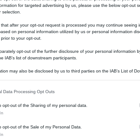
formation for targeted advertising by us, please use the below opt-out s
 selection.
 that after your opt-out request is processed you may continue seeing i
ased on personal information utilized by us or personal information dis
 prior to your opt-out.
rately opt-out of the further disclosure of your personal information by
he IAB’s list of downstream participants.
tion may also be disclosed by us to third parties on the IAB’s List of 
 that may further disclose it to other third parties.
 that this website/app uses one or more Google services and may gath
5 novembre 2025 alle 19:36
l Data Processing Opt Outs
including but not limited to your visit or usage behaviour. You may click 
 to Google and its third-party tags to use your data for below specifi
o opt-out of the Sharing of my personal data.
iativa
"Patto per l'Irpinia con Fico presidente"
.
ogle consent section.
In
 ha ospitato l’iniziativa volta a promuovere il
promossa ed organizzata dall’ex parlamentare
o opt-out of the Sale of my Personal Data.
In
endola, Franco Fiordellisi e Silvana Acierno
.