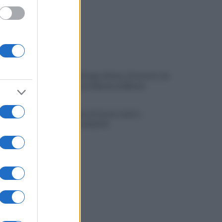
Spaccio di droga a Roma, 13 arresti: nei
guai anche un 26enne avellinese
Tariq Owens è il nuovo centro
dell'Avellino Basket