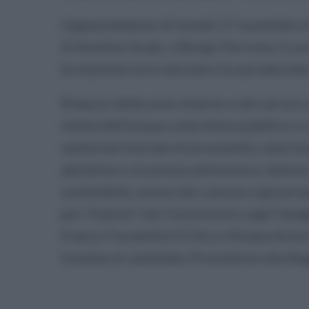
L’appuntamento di lunedì 17 novembre è p
di Avellino Scalo, a Borgo Ferrovia, in u
la stazione torni ad avere la sua naturale 
Rilancio delle aree interne e dei servizi
tutela dell’acqua come bene pubblico e 
sanità territoriale di prossimità, valori
abitative e sicurezza antisismica, democ
sostenibile, unioni dei comuni e governan
per l’Irpinia” che l’onorevole Luigi Fami
Franco Fiordellisi (CGIL) e Silvana Acier
insieme al candidato Presidente alla Re