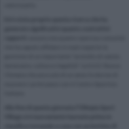
valorizzarlo.
Ed è stata proprio questa ricerca che ha
generato significativi quanto costruttivi
rapporti:
una piccola quanto operosa comunità
che ha saputo affidare in mani esperte la
gestione di un importante “presidio di salute,
benessere, cultura e legalità”: la A.S.D. Nuova
Olympia che poco più di un anno fa decise di
muovere i primi passi con il Centro Sportivo
Italiano.
Alla fine di questa giornata l’Olimpia Sport
Village si è nuovamente laureata prima in
classifica tornando a casa con un bottino di