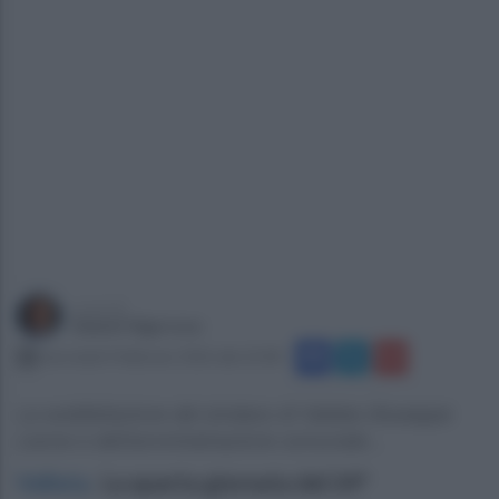
a cura di
Gianni Vigoroso
mercoledì 4 febbraio 2026 alle 22:48
La soddisfazione del sindaco di Vallata Giuseppe
Leone e dell'amministrazione comunale...
Vallata
.
La quarta giornata del 24°