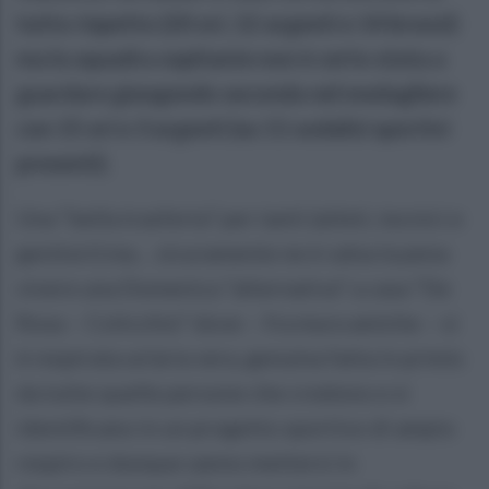
tutto rispetto (20 ori, 12 argenti e 14 bronzi)
ma la squadra ospitante non è certo stata a
guardare giungendo seconda nel medagliere
con 15 ori e 3 argenti (su 11 sodalizi sportivi
presenti).
Una “bella trasferta” per tanti (atleti, tecnici e
genitori) ma… sicuramente ne è valsa la pena
vivere una Domenica “alternativa” a casa “De
Rosa – Colicchio” dove – fra mura amiche – si
è respirata un’aria vera, genuina fatta in primis
da tutte quelle persone che credono e si
identificano in un progetto sportivo di ampio
respiro e dunque sanno mettersi in