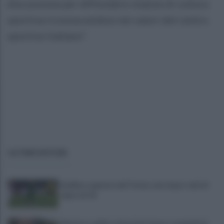
discussione per diffondere istanze di cultura
sportiva riconoscendosi nei valori del centro
sportivo italiano".
ULTIME NOTIZIE
Avellino superato dal Torino solo dopo i calci di
rigore (2-4)
Montoro, addio a Gerardo Caruso: comunità in