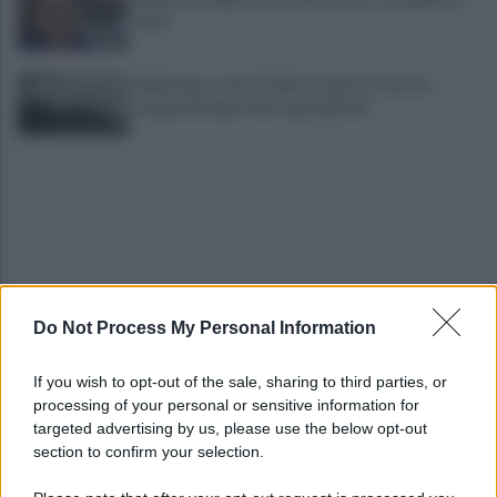
lutto
Maltempo, scatta l'allerta meteo: in arrivo
temporali improvvisi e grandinate
Do Not Process My Personal Information
Grande Sarno, confronto a Montoro: "Subito
confronto con la Regione"
If you wish to opt-out of the sale, sharing to third parties, or
processing of your personal or sensitive information for
Spaccio di droga a Roma, 13 arresti: nei guai
targeted advertising by us, please use the below opt-out
anche un 26enne avellinese
section to confirm your selection.