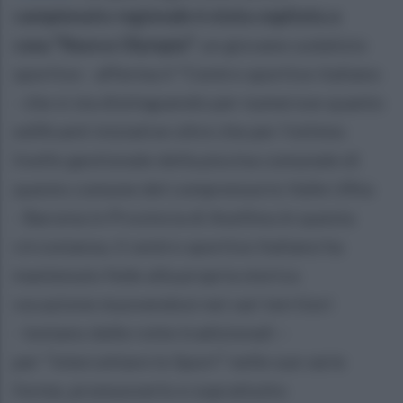
campionato regionale è stata ospitata a
casa “Nuova Olympia”:
un giovane sodalizio
sportivo - afferma il "Centro sportivo italiano
- che si sta distinguendo per numerose quanto
edificanti iniziative oltre che per l’ottimo
livello gestionale della piscina comunale di
questo comune del comprensorio Valle Ufita
- Baronia in Provincia di Avellino.In questa
circostanza, il centro sportivo Italiano ha
mantenuto fede alla propria storica
vocazione muovendosi nei vari territori
- lontano dalle rotte tradizionali –
per “intercettare lo Sport” nelle sue varie
forme, promuoverlo e soprattutto