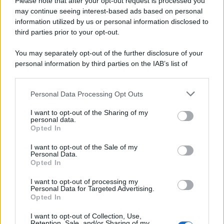
Please note that after your opt-out request is processed you
may continue seeing interest-based ads based on personal
information utilized by us or personal information disclosed to
third parties prior to your opt-out.
You may separately opt-out of the further disclosure of your
personal information by third parties on the IAB’s list of
downstream participants.
Personal Data Processing Opt Outs
This information may also be disclosed by us to third parties
on the IAB’s List of Downstream Participants that may further
I want to opt-out of the Sharing of my
disclose it to other third parties.
personal data.
Opted In
Please note that this website/app uses one or more Google
services and may gather and store information including but
I want to opt-out of the Sale of my
Personal Data.
not limited to your visit or usage behaviour. You may click to
Opted In
grant or deny consent to Google and its third-party tags to
use your data for below specified purposes in below Google
I want to opt-out of processing my
consent section.
Personal Data for Targeted Advertising.
Opted In
I want to opt-out of Collection, Use,
Retention, Sale, and/or Sharing of my