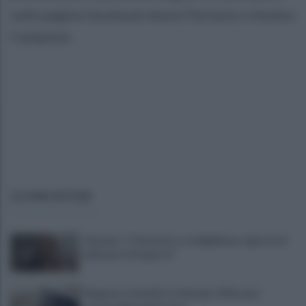
sulle pagine facebook Amos Partenio e Amdos
Campania
ULTIME NOTIZIE
Cipriano: "I The Kolors con BigMama e gli artisti
irpini per il 16 agosto"
Mugnano, Omicidio Colalongo: il Riesame