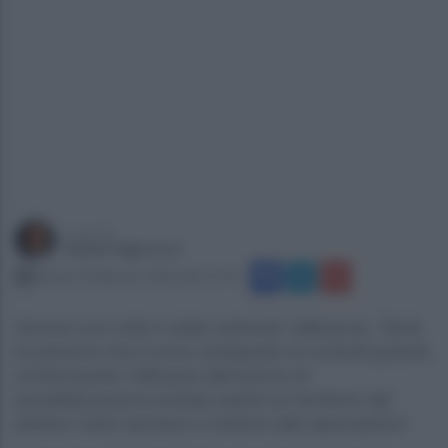
a cura di
Gianni Vigoroso
lunedì 23 febbraio 2026 alle 21:43
Ancora una volta è stata notevole l’affluenza. Tante
le persone che si sono sottoposte ai controlli gratuiti,
confermando l’efficacia dell’azione di
sensibilizzazione portata avanti sul territorio dal
dottore Carlo Iannace e insieme alle associazioni