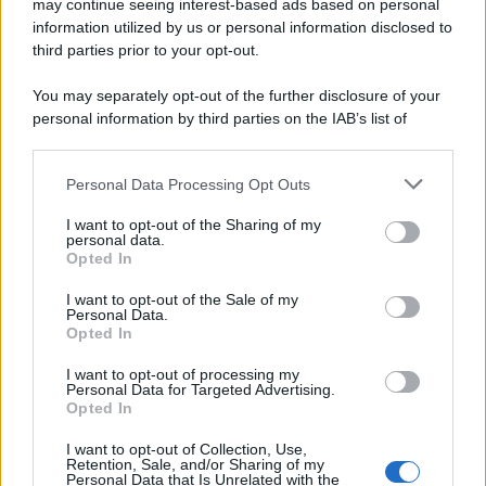
may continue seeing interest-based ads based on personal
information utilized by us or personal information disclosed to
third parties prior to your opt-out.
You may separately opt-out of the further disclosure of your
personal information by third parties on the IAB’s list of
downstream participants.
Personal Data Processing Opt Outs
This information may also be disclosed by us to third parties
on the IAB’s List of Downstream Participants that may further
I want to opt-out of the Sharing of my
disclose it to other third parties.
personal data.
Opted In
Please note that this website/app uses one or more Google
services and may gather and store information including but
I want to opt-out of the Sale of my
Personal Data.
not limited to your visit or usage behaviour. You may click to
Opted In
grant or deny consent to Google and its third-party tags to
use your data for below specified purposes in below Google
I want to opt-out of processing my
consent section.
Personal Data for Targeted Advertising.
Opted In
I want to opt-out of Collection, Use,
Retention, Sale, and/or Sharing of my
Personal Data that Is Unrelated with the