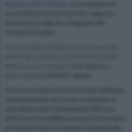
Mugnano del Cardinale
.
La prevenzione in
rosa di Amos Partenio ha fatto tappa ieri,
domenica 22 febbraio, a Mugnano del
Cardinale in Irpinia.
Presso la sede del Piano di Zona, sono stati
allestiti gli ambulatori per le visite gratuite
effettuate dal senologo
Carlo Iannace e
dall’ecografista
Michele Capozzi
.
Ancora una volta è stata notevole l’affluenza.
Tante le persone che si sono sottoposte ai
controlli gratuiti, confermando l’efficacia
dell’azione di sensibilizzazione portata avanti
sul territorio da Carlo Iannace e insieme alle