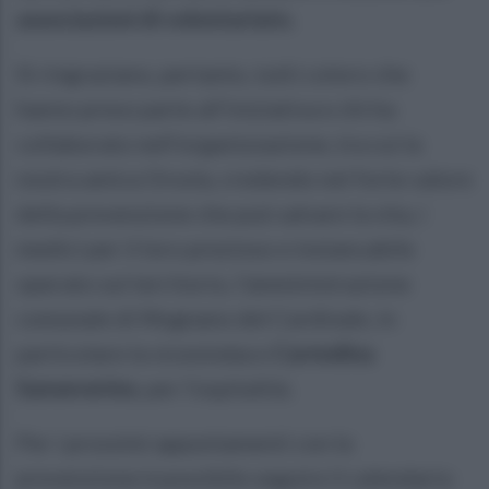
associazioni di volontariato.
Si ringraziano, pertanto, tutti coloro che
hanno preso parte all’iniziativa e chi ha
collaborato nell’organizzazione, tra cui la
nostra amica Orsola, credendo nel forte valore
della prevenzione che può salvare la vita, i
medici per il loro prezioso e instancabile
operato sul territorio, l’amministrazione
comunale di Mugnano del Cardinale, in
particolare la vicesindaco
Carmelina
Sanseverino
, per l’ospitalità.
Per i prossimi appuntamenti con la
prevenzione è possibile seguire il calendario