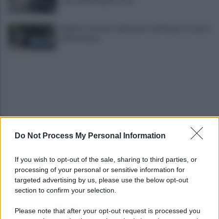
scarcera Bernando Cava
Avellino, il mistero della morte di Sergio: la verità
dall'autopsia
Do Not Process My Personal Information
È ufficiale, accordo chiuso: Ferragosto ad Avellino
con BigMama e The Kolors
If you wish to opt-out of the sale, sharing to third parties, or
processing of your personal or sensitive information for
Addio a Giuseppe Marchioro: allenò l'Avellino in
targeted advertising by us, please use the below opt-out
Serie A nel 1982
section to confirm your selection.
Please note that after your opt-out request is processed you