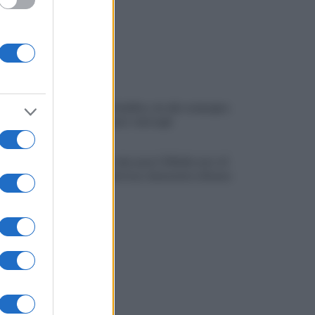
Scandone Avellino, via alla campagna
abbonamenti: i dettagli
Montoro, ruba quasi 130mila euro di
energia elettrica: denunciato 65enne