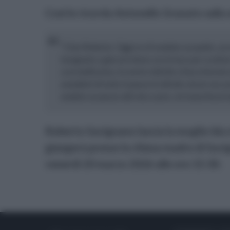
Così lo ricorda Antonello Granato sulla
"Ciao Roberto. Oggi se n’è andato un padre, un
insegnato a giocare bene con la luce per scattar
cose bellissime, le nostre infinite chiacchierate
aneddoti di tutto il paese le infinite storie rac
andato un pezzo del mio cuore, mi mancherai t
Roberto Savignano lascia la moglie Ida e
giungerà presso la chiesa madre di Savig
venerdì 20 marzo 2026 alle ore 15:30.