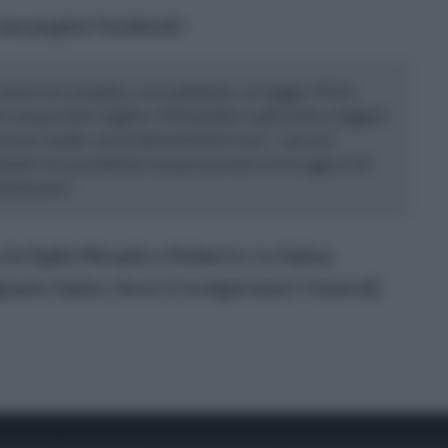
 sua pagina facebook:
 amico un complice, un confidente, un saggio, Mi ha
e sempre foto migliori. Mi hai fatto vedere foto e leggere
 al suo studio, non le dimenticherò mai… i piccoli
contate e la sua battuta sempre pronta con te oggi se n’è
antissimo".
 le figlie Micaela e Roberta. La Salma
nano Irpino, dove si svolgeranno i funerali,