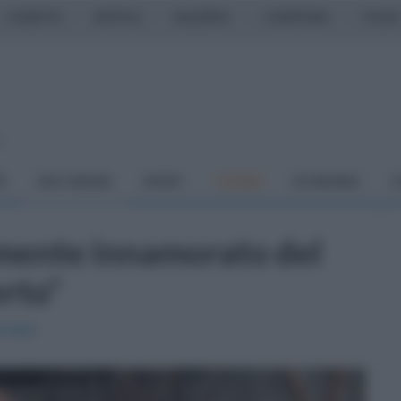
CASERTA
NAPOLI
SALERNO
CAMPANIA
ITALIA
o
À
DAI COMUNI
SPORT
CUCINA
ECONOMIA
C
amente innamorato del
erto"
ervaro