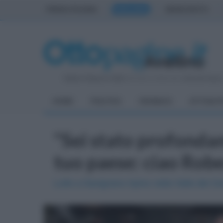
PRIMA PAGINA
AVELLINO
BENEVENTO
Sabato 8 Agosto 2026
| Direttore Editoriale:
Antonio Sass
HOME
POLITICA
CRONACA
ATTUALIT
"Sei stato profond
tuo paese: ciao Rob
Lutto a Savignano Irpino nella Valle del C