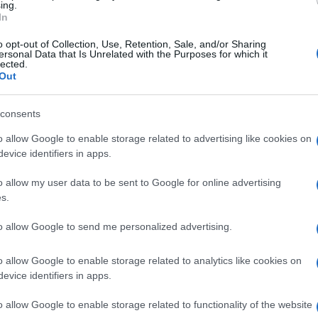
ing.
a Ischia e Pustarza.
In
o opt-out of Collection, Use, Retention, Sale, and/or Sharing
l'età di 77 anni a Roma è stato
ersonal Data that Is Unrelated with the Purposes for which it
lected.
ino agli ultimi istanti della sua vita. Ne
Out
l suo cognome, considerato tra i più belli
ti nel mondo con i suoi scatti infiniti e
consents
o allow Google to enable storage related to advertising like cookies on
evice identifiers in apps.
 ogni evento e inaugurazione con la sua
o allow my user data to be sent to Google for online advertising
collo.
s.
to allow Google to send me personalized advertising.
rà custodire gelosamente. Calendari,
 concerti, sfilate di carnevale, centenari,
o allow Google to enable storage related to analytics like cookies on
evice identifiers in apps.
o allow Google to enable storage related to functionality of the website
bilità con tutti. Abbiamo avuto modo di