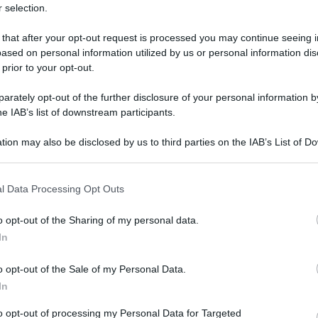
 selection.
 that after your opt-out request is processed you may continue seeing i
ased on personal information utilized by us or personal information dis
 prior to your opt-out.
rately opt-out of the further disclosure of your personal information by
he IAB’s list of downstream participants.
tion may also be disclosed by us to third parties on the IAB’s List of 
 that may further disclose it to other third parties.
 that this website/app uses one or more Google services and may gath
l Data Processing Opt Outs
including but not limited to your visit or usage behaviour. You may click 
 18 marzo 2026 alle 20:32
 to Google and its third-party tags to use your data for below specifi
o opt-out of the Sharing of my personal data.
ogle consent section.
In
i evento e inaugurazione con la sua immancabile
ignano è stato un grande...
o opt-out of the Sale of my Personal Data.
i belli e tristi della sua comunità
In
 del Cervaro, tra storia, fede e devozione alle
to opt-out of processing my Personal Data for Targeted