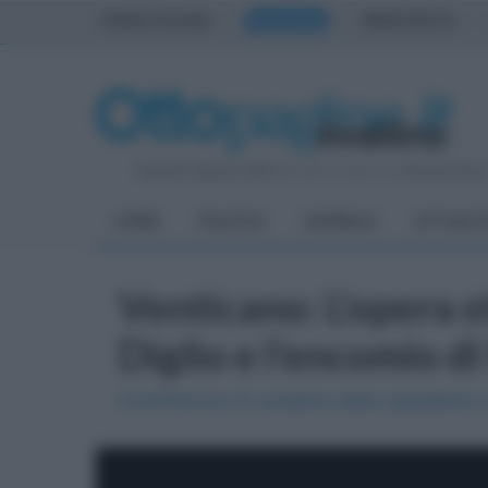
PRIMA PAGINA
AVELLINO
BENEVENTO
Venerdì 7 Agosto 2026
| Direttore Editoriale:
Antonio Sass
HOME
POLITICA
CRONACA
ATTUALIT
Venticano: L'opera s
Diglio e l'encomio d
Onorificenza di cavaliere della repubblica i