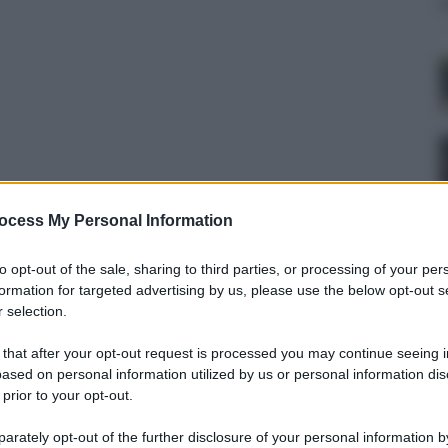
ocess My Personal Information
to opt-out of the sale, sharing to third parties, or processing of your per
8 maggio 2026 alle 23:11
formation for targeted advertising by us, please use the below opt-out s
 selection.
 congratulazioni all'instancabile Anna Diglio per
ra comunità e il suo costante impegno per la
 that after your opt-out request is processed you may continue seeing i
ased on personal information utilized by us or personal information dis
 prior to your opt-out.
ime vivo compiacimento per il conferimento
rately opt-out of the further disclosure of your personal information by
bblica italiana ad
Anna Diglio
, presidente