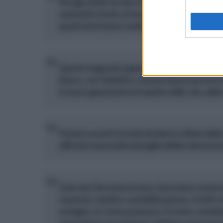
Rivolgo inoltre la mia riconoscenza a tutte le Isti
nazionali e locali, al mondo della scuola, agli ami
questi anni hanno condiviso con me un percorso 
Questo traguardo appartiene a ciascuno di voi. 
fianco, con l’obiettivo comune di promuovere l
le nuove generazioni al rispetto della vita, delle
Portare avanti il ricordo di tutte le vittime dell
affinché nessun’altra famiglia debba attraversa
Il piccolo Giovanni era luce, innocenza e amor
memoria, rispetto e sensibilizzazione. A tutti vo
sostegno, la vostra presenza e il vostro contri