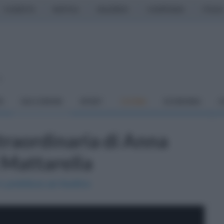
CASERTA
NAPOLI
SALERNO
CAMPANIA
ITALIA
o
À
DAI COMUNI
SPORT
CUCINA
ECONOMIA
C
traordinaria di Anna
i Mattarella
n prefettura ad Avellino