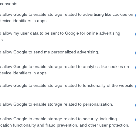
consents
roprie congratulazioni all'instancabile Anna
e onora la nostra comunità e il suo costante
o allow Google to enable storage related to advertising like cookies on
evice identifiers in apps.
o allow my user data to be sent to Google for online advertising
s.
to allow Google to send me personalized advertising.
to ringraziamento al presidente della repubblica
cimento conferitomi, che accolgo con immensa
o allow Google to enable storage related to analytics like cookies on
.
evice identifiers in apps.
o allow Google to enable storage related to functionality of the website
prefetto di Avellino, Rosanna Riflesso, e al sindaco di
zionale, la sensibilità e l’attenzione dimostrate verso il
o allow Google to enable storage related to personalization.
o allow Google to enable storage related to security, including
cation functionality and fraud prevention, and other user protection.