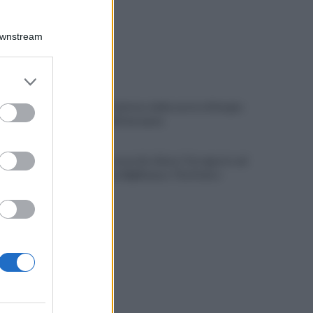
Downstream
er and store
to grant or
ed purposes
Avellino, il mistero della morte di Sergio:
la verità dall'autopsia
È ufficiale, accordo chiuso: Ferragosto ad
Avellino con BigMama e The Kolors