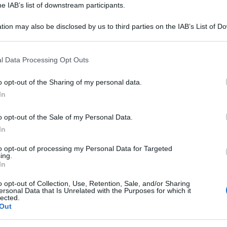
he IAB’s list of downstream participants.
iliari vittime della strada. (Aifvs)
tion may also be disclosed by us to third parties on the IAB’s List of 
 that may further disclose it to other third parties.
dal presidente della repubblica, Sergio Mattarella, a
 that this website/app uses one or more Google services and may gath
27 anni.
l Data Processing Opt Outs
including but not limited to your visit or usage behaviour. You may click 
 to Google and its third-party tags to use your data for below specifi
o opt-out of the Sharing of my personal data.
ogle consent section.
In
ncabile attività di Anna Diglio nella promozione
e scuole, un impegno nato dalla volontà di trasformare
o opt-out of the Sale of my Personal Data.
nzione e responsabilità per le giovani generazioni.
In
to opt-out of processing my Personal Data for Targeted
ing.
refettura di Avellino. Anna Diglio ha
In
 sindaco di Venticano Arturo Caprio e dal
o opt-out of Collection, Use, Retention, Sale, and/or Sharing
ersonal Data that Is Unrelated with the Purposes for which it
a del valore istituzionale e civico del titolo
lected.
Out