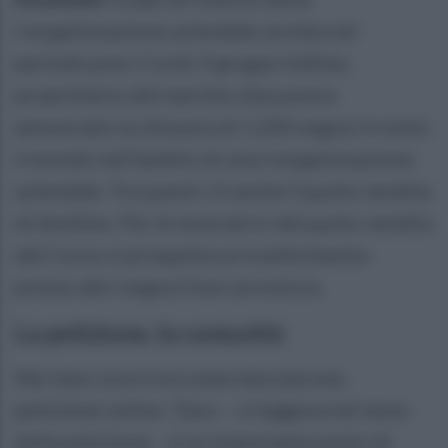
riorganizzazione aziendale avviata nel
periodo post-Covid. Il gruppo Inditex,
proprietario del marchio Zara,aveva
annunciato la chiusura di 1.200 negozi in tutto
il mondo nell’ambito di una riorganizzazione
aziendale. Tra questi c’è anche il punto vendita
di Avellino. Per le lavoratrici del punto vendita
del Corso si prospetta un trasferimento
presso altri negozi fuori provincia.
La petizione, la comunità
Nei mesi scorsi era stata lanciata una
petizione online ,“Zara – si leggeva nel testo
della petizione – è un importante punto di