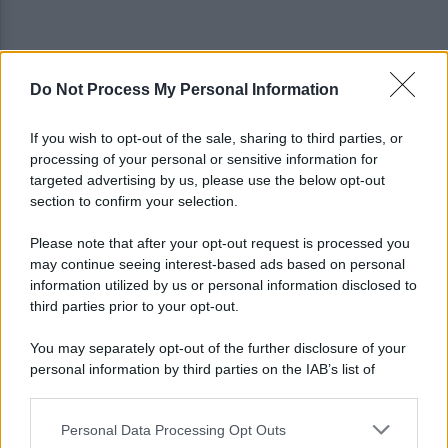
Do Not Process My Personal Information
Montoro, ruba quasi 130mila euro di energia
elettrica: denunciato 65enne
If you wish to opt-out of the sale, sharing to third parties, or
processing of your personal or sensitive information for
Maltempo, oggi pomeriggio scatta l'allerta
targeted advertising by us, please use the below opt-out
meteo: in arrivo fulmini e grandine
section to confirm your selection.
Please note that after your opt-out request is processed you
may continue seeing interest-based ads based on personal
information utilized by us or personal information disclosed to
third parties prior to your opt-out.
You may separately opt-out of the further disclosure of your
personal information by third parties on the IAB’s list of
downstream participants.
Personal Data Processing Opt Outs
This information may also be disclosed by us to third parties