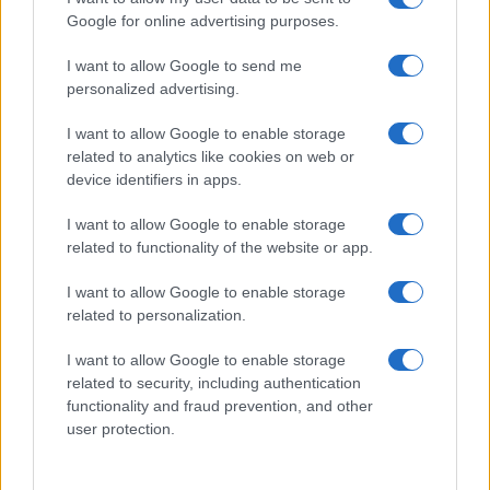
Google for online advertising purposes.
I want to allow Google to send me
personalized advertising.
I want to allow Google to enable storage
related to analytics like cookies on web or
device identifiers in apps.
I want to allow Google to enable storage
related to functionality of the website or app.
I want to allow Google to enable storage
CHI SIAMO
CONTATTI
PUBBLICITÀ
LAVORA CON NOI
related to personalization.
PRIVACY / COOKIE POLICY
PREFERENZE PRIVACY
I want to allow Google to enable storage
OTTO CHANNEL
related to security, including authentication
functionality and fraud prevention, and other
user protection.
Registrazione del Tribunale di Avellino n. 331 del 23/11/1995
Iscritto al Registro degli Operatori di Comunicazione n. 37512