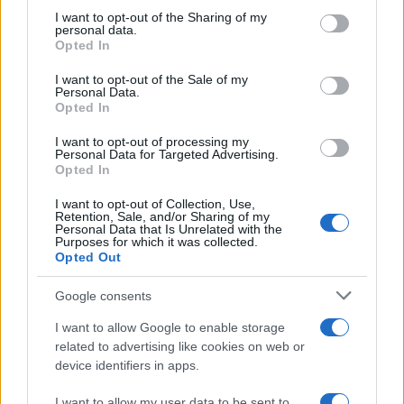
on the IAB’s List of Downstream Participants that may further
I want to opt-out of the Sharing of my
disclose it to other third parties.
personal data.
Opted In
Please note that this website/app uses one or more Google
services and may gather and store information including but
I want to opt-out of the Sale of my
Personal Data.
not limited to your visit or usage behaviour. You may click to
Opted In
grant or deny consent to Google and its third-party tags to
use your data for below specified purposes in below Google
I want to opt-out of processing my
consent section.
Personal Data for Targeted Advertising.
Opted In
I want to opt-out of Collection, Use,
Retention, Sale, and/or Sharing of my
Personal Data that Is Unrelated with the
Purposes for which it was collected.
Opted Out
Google consents
I want to allow Google to enable storage
related to advertising like cookies on web or
device identifiers in apps.
I want to allow my user data to be sent to