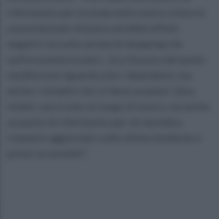
riferimento per la moda nella nostra città e la
sua potenziale chiusura avrebbe effetti
negativi sia sulla varietà di shopping che
sull’economia locale (... )La chiusura del punto
vendita non riguarda solo i dipendenti, ma
anche i cittadini che vi fanno acquisti. Zara,
infatti, non è solo un luogo di lavoro, ma anche
un punto di riferimento per chi desidera
rimanere aggiornato sulle ultime tendenze a
prezzi accessibili”.