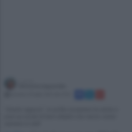
a cura di
Simonetta Ieppariello
domenica 20 luglio 2025 alle 23:01
"Grazie ragazze", la scritta comparsa tra storie e
post sui social di tanti cittadini che hanno voluto
salutare lo staff