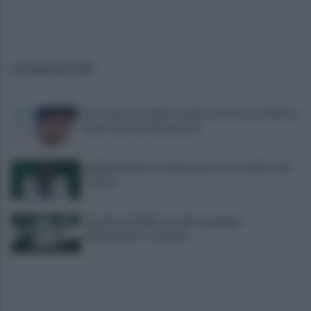
ULTIME NOTIZIE
Lioni, decesso Sakil: la salma è arrivata al cimitero
dopo due mesi dal decesso
Avellino Basket: conferma per Curcio nello staff
tecnico
Scandone Avellino, via alla campagna
abbonamenti: i dettagli