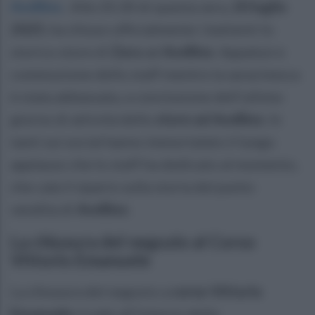
Avellino
.
Alle 20.30 di questa sera,
20 luglio
2025
, ha chiuso ufficialmente i battenti lo
storico store di
Zara
ad
Avellino
. Appalusi e
commozione dello staff mentre la saracinesca
è stata abbassata, a conclusione dell'ultimo
giorno di attività dello
store ad Avellino
. In
tanti sui social hanno immortalato il lungo
applauso che lo staff ha dedicato al momento,
che cala il sipario sulla storia del punto
vendita di
Avellino
.
La chiusura del negozio al Corso
Vittorio Emanuele
La chiusura del negozio a
corso Vittorio
Emanuele
ricade all’interno della