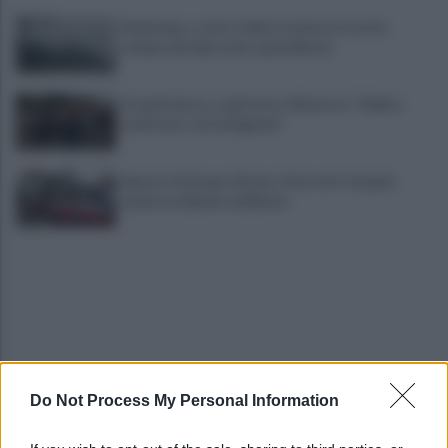
Maltempo, scatta l'allerta meteo: in arrivo
temporali improvvisi e grandinate
Grande Sarno, confronto a Montoro: "Subito
confronto con la Regione"
Spaccio di droga a Roma, 13 arresti: nei guai
anche un 26enne avellinese
Do Not Process My Personal Information
Tariq Owens è il nuovo centro dell'Avellino Basket