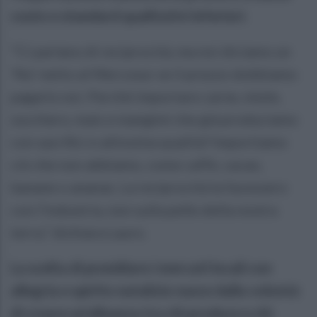
costo e standard qualitativi inferiori.
"Ci parlano di reciprocità, ma noi diciamo un
'No' netto al Mercosur se il prezzo dobbiamo
pagarlo noi. Perché importare carne, miele,
zucchero, mais e mangimi che già produciamo
con sacrifici e altissima qualità? Importiamo
ciò che non abbiamo, come caffè, cacao,
banane o ananas. La reciprocità la facessero
con l'industria, non sulla pelle della nostra
terra,” dichiara Lauro.
La scelta di presidiare i mercati locali con
allegria e spirito natalizio nasce dalla volontà
di creare un'alleanza tra chi produce e chi