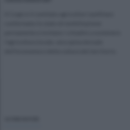
Il Coapi e il comitato agricoltori avellinesi
confermano lo stato di mobilitazione
permanente e invitano i cittadini a sostenere
l'agricoltura locale, vera spina dorsale
dell'economia e della cultura del territorio.
ULTIME NOTIZIE