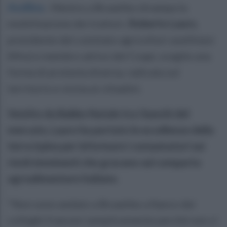
Avellino
.
Mentre a Bruxelles divampa la
mobilitazione dei trattori,
Roberto Lauro
,
presidente del comitato agricoltori avellinesi
(Mvs) e membro attivo del Coapi, sceglie una
forma di protesta diversa, radicata sul
territorio e vicina ai cittadini.
Vestito da Babbo Natale tra i banchi del
mercato, Lauro ha portato le eccellenze della
terra irpina per informare i consumatori sui
rischi imminenti che gravano sul comparto
agroalimentare italiano.
"Non sono andato a Bruxelles a fianco dei
colleghi francesi semplicemente perché non ci