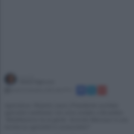
a cura di
Gianni Vigoroso
lunedì 22 dicembre 2025 alle 07:51
Agricoltura: Roberto Lauro (Presidente comitato
agricoltori avellinesi) non sono andato a Bruxelles:
"Mobilitazione tra la gente. Accordo Mercosur è una
bomba su agricoltori e consumatori"