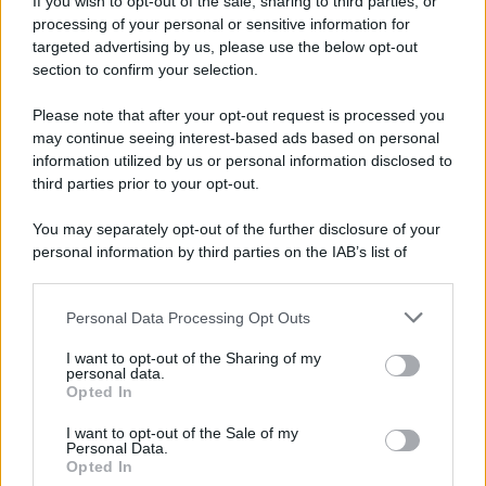
If you wish to opt-out of the sale, sharing to third parties, or
processing of your personal or sensitive information for
Avellino: Manzi ceduto a titolo definitivo alla
targeted advertising by us, please use the below opt-out
Scafatese
section to confirm your selection.
Please note that after your opt-out request is processed you
may continue seeing interest-based ads based on personal
information utilized by us or personal information disclosed to
third parties prior to your opt-out.
You may separately opt-out of the further disclosure of your
personal information by third parties on the IAB’s list of
downstream participants.
Personal Data Processing Opt Outs
This information may also be disclosed by us to third parties
on the IAB’s List of Downstream Participants that may further
I want to opt-out of the Sharing of my
disclose it to other third parties.
personal data.
Opted In
Please note that this website/app uses one or more Google
services and may gather and store information including but
I want to opt-out of the Sale of my
Personal Data.
not limited to your visit or usage behaviour. You may click to
Opted In
grant or deny consent to Google and its third-party tags to