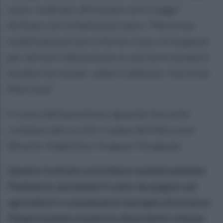
sono i soldi per affrontare certi viaggi,"
dichiara con schiettezza Lauro. "Ma la mia
mobilitazione non si ferma: è qui, tra la gente,
per attirare l'attenzione su una vera e propria
bomba che sta per caderci addosso: l'accordo
Mercosur."
Il cuore della protesta riguarda l'accordo
commerciale tra UE e i paesi del Mercosur
(Brasile, Argentina, Uruguay, Paraguay).
Questo trattato arricchisce esclusivamente
l'industria, lasciando il conto da pagare ad
agricoltori e consumatori europei attraverso
l'importazione massiccia di prodotti a basso