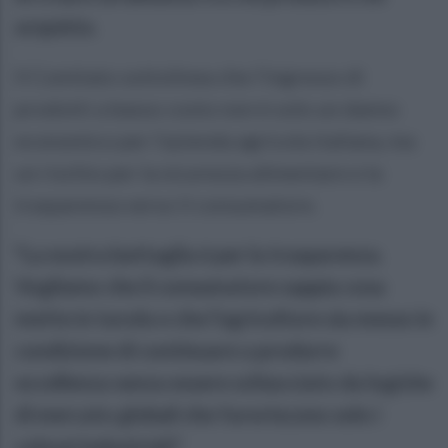
acquista.
Il Comitato sottolinea che l’ingresso di
prodotti a basso costo non è solo un danno
economico per l’azienda agricola italiana, ma
un rischio per la sicurezza alimentare e la
trasparenza verso il consumatore.
"La nostra battaglia è per la trasparenza.
Vogliamo che il consumatore sappia cosa
mette in tavola e che l’agricoltore sia messo in
condizione di continuare a produrre
eccellenza senza essere schiacciato da logiche
di mercato globali che favoriscono solo i
colossi industriali."