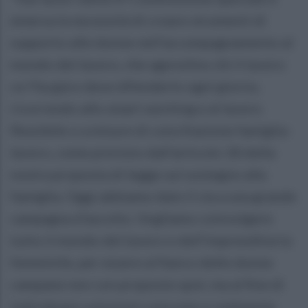
emersa la necessità di creare strumenti di
supporto alle donne nell'accompagnamento al
mondo del lavoro, che agevolino chi il lavoro
ce l'ha già e deve difenderlo ogni giorno,
ricorrendo allo smart working e al lavoro
flessibile o a misure di conciliazione famiglia-
lavoro, come previsto dall'articolo 18 della
nostra proposta di legge sul sostegno alla
famiglia. Oggi abbiamo dato il via a una grande
campagna d'ascolto. Vogliamo coinvolgere
tutto il mondo del lavoro e dell'imprenditoria
femminile, per essere al fianco delle donne
campane non con proposte spot, ma al fine di
individuare soluzioni concrete e realmente