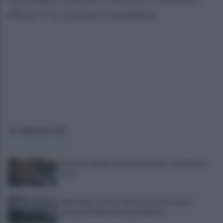
efficaci", ha concluso Ciarambino.
ULTIME NOTIZIE
Montoro, addio a Gerardo Caruso: comunità in
lutto
Maltempo, scatta l'allerta meteo: in arrivo
temporali improvvisi e grandinate