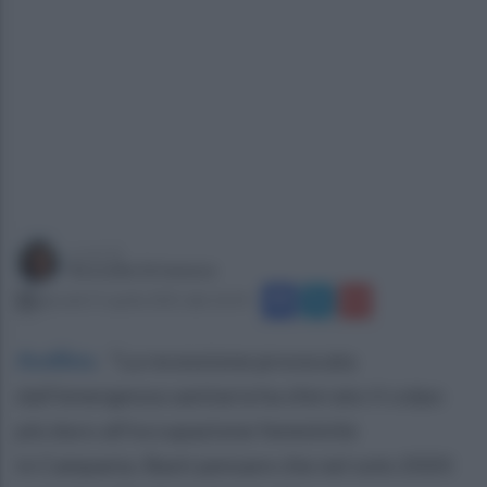
a cura di
Rossella Strianese
giovedì 15 aprile 2021 alle 16:54
Avellino
.
"La recessione provocata
dall'emergenza sanitaria ha sferrato il colpo
più duro all'occupazione femminile
in Campania. Basti pensare che nel solo 2020