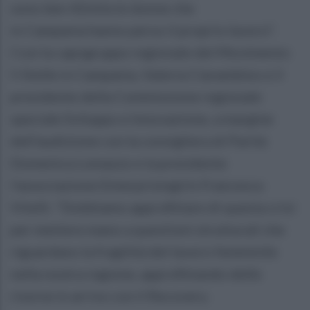
sono ben 42mila le donne che
in Campania hanno perso il proprio lavoro".
Così la capogruppo regionale del Movimento
5 Stelle in Campania, Valeria Ciarambino e il
presidente della Commissione regionale
speciale Sviluppo e Innovazione, a margine
dell'audizione con la consigliera di Parità
Domenica Lomazzo e la presidente
l'associazione Enterprisingirls Francesca
Vitelli. "Dobbiamo approfittare di questa crisi
per mettere mano a questioni strutturali che
riguardano la fragilità del lavoro femminile
nella nostra regione, approfittando delle
risorse in arrivo con il Recovery.