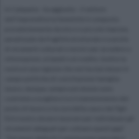
In Campania - ha aggiunto - il settore
dell'imprenditoria femminile è composto
prevalentemente da micro e piccole imprese,
penalizzate da fragilità strutturale e scarsità
di strumenti culturali e tecnici per accedere a
informazioni, ai bandi e al credito. Inoltre la
nostra è una regione che non ha mai messo in
campo politiche di conciliazione famiglia-
lavoro, dunque, sempre più donne sono
costrette a scegliere tra il mantenimento del
posto di lavoro e la cura della casa e dei figli.
Ed è nostro dovere lavorare per individuare gli
strumenti adeguati per colmare questi gap".
"Dai lavori della IV Commissione speciale è