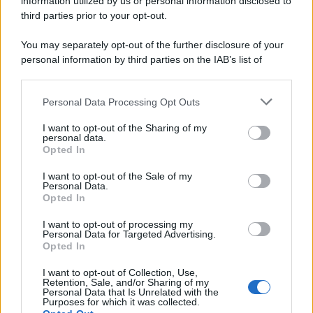
information utilized by us or personal information disclosed to
third parties prior to your opt-out.
You may separately opt-out of the further disclosure of your
personal information by third parties on the IAB’s list of
downstream participants.
Personal Data Processing Opt Outs
This information may also be disclosed by us to third parties
on the IAB’s List of Downstream Participants that may further
I want to opt-out of the Sharing of my
disclose it to other third parties.
personal data.
Opted In
Please note that this website/app uses one or more Google
services and may gather and store information including but
I want to opt-out of the Sale of my
Personal Data.
not limited to your visit or usage behaviour. You may click to
Opted In
grant or deny consent to Google and its third-party tags to
use your data for below specified purposes in below Google
I want to opt-out of processing my
consent section.
Personal Data for Targeted Advertising.
Opted In
I want to opt-out of Collection, Use,
Retention, Sale, and/or Sharing of my
Personal Data that Is Unrelated with the
Purposes for which it was collected.