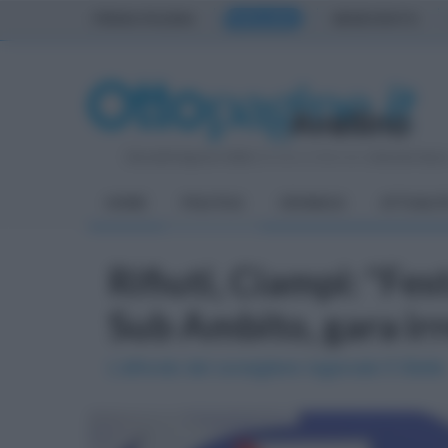
PRIMA PAGINA
AVELLINO
BENEVENTO
Giovedì 6 Agosto 2026
| Direttore Editoriale:
Antonio Sass
HOME
POLITICA
CRONACA
ATTUALIT
Rifiuti, Ciampi: "Fes
Sub Ambito, gara ir
L'affondo del consigliere regionale 5 Stelle