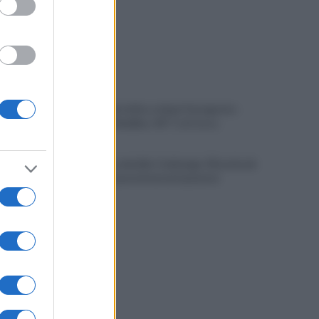
Caldo, allerta fino a dopo Ferragosto:
record ad Avellino: 45° C al Corso
Mugnano, omicidio Colalongo: Woodcock
deposita nuove intercettazioni al
Riesame