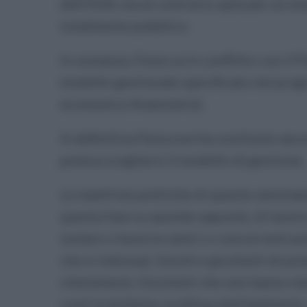
dell’EDA, ma al contrario opta per un m
totalmente pubblico.
In sostanza, Festa va in conflitto con il 
modello gestionale specificato nel prog
economico finanziario).
In definitiva Festa non ha costituito anc
poteva scegliersi il modello di gestione.
Le manfrine politiche di queste settima
questa fase su sponde opposte, di tacere s
isolare o favorire amici o concorrenti pol
che si indossa). Giochi e giochetti di po
clientelare). Giochetti che non hanno nien
costi in bolletta, la difesa dell’ambiente,