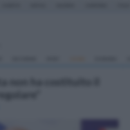
CASERTA
NAPOLI
SALERNO
CAMPANIA
ITALIA
o
À
DAI COMUNI
SPORT
CUCINA
ECONOMIA
C
ta non ha costituito il
regolare"