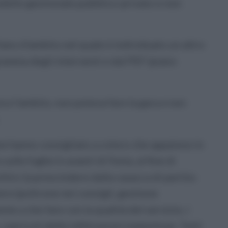
odello gestionale pubblico-privato e non
Piano d’ambito nel quale è individuato un altro
ramma degli interventi e dal PEF (piano
ora l’ambito, non poteva fare la gara e non
ne hanno consigliato a coloro che appaiono in
ulle fughe in avanti di Festa, al fine di
itici (a prescindere dalla casacca di partito
tere (poltrone nei consigli, gestione
te a che fare con la qualità del servizio, i
 i pericoli delle infiltrazioni malavitose. Tutti