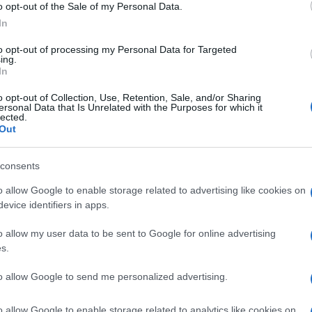
o opt-out of the Sale of my Personal Data.
 non esiste.
In
to opt-out of processing my Personal Data for Targeted
za la costituzione del Sad il sindaco era
ing.
In
 a doppio oggetto per costituire una società
izio?
o opt-out of Collection, Use, Retention, Sale, and/or Sharing
ersonal Data that Is Unrelated with the Purposes for which it
lected.
Out
interrogazione che i Sub ambiti non sono enti
dell’Ente d’Ambito. Ciò comporta una
consents
stionale (pubblico, misto o privato) non è di
o allow Google to enable storage related to advertising like cookies on
 ambito. Di qui discende che Festa non
evice identifiers in apps.
bblico-privata.
o allow my user data to be sent to Google for online advertising
s.
ndividuazione del soggetto gestore, ma non ha
ne. Un decreto legislativo e una legge (D. Lgs.
to allow Google to send me personalized advertising.
i compiti ripeto all’ente di governo d’ambito.
o allow Google to enable storage related to analytics like cookies on