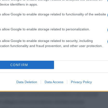
duare il soggetto gestore in deroga alle
evice identifiers in apps.
lettera c, comma 1, articolo 26, l.r. 14/2016).
o allow Google to enable storage related to functionality of the website
o iter.
o allow Google to enable storage related to personalization.
o dell’ambito di Avellino ha approvato la
o allow Google to enable storage related to security, including
o e, conseguentemente sta provvedendo a
cation functionality and fraud prevention, and other user protection.
li il servizio. Il Piano è stato adottato il
lio EDA. Pertanto ben prima della richiesta
CONFIRM
’ente d’ambito si era già espresso sulla forma
.
Data Deletion
Data Access
Privacy Policy
nte (giorno 13), il Comune di Avellino
stituire una società mista pubblico-privata ed
 si adegua alla precedente deliberazione