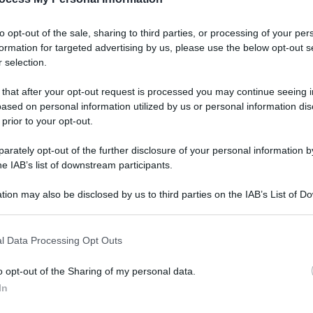
to opt-out of the sale, sharing to third parties, or processing of your per
formation for targeted advertising by us, please use the below opt-out s
 selection.
 that after your opt-out request is processed you may continue seeing i
ased on personal information utilized by us or personal information dis
 prior to your opt-out.
rately opt-out of the further disclosure of your personal information by
he IAB’s list of downstream participants.
tion may also be disclosed by us to third parties on the IAB’s List of 
 aprile 2023 alle 09:41
 that may further disclose it to other third parties.
 that this website/app uses one or more Google services and may gath
l Data Processing Opt Outs
including but not limited to your visit or usage behaviour. You may click 
interrogazione sulla costituzione del sub
 to Google and its third-party tags to use your data for below specifi
o opt-out of the Sharing of my personal data.
ogle consent section.
sta degli uffici innanzitutto che la procedura
In
llino non si è ancora perfezionata. In altri