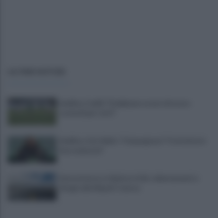
ULTIME NOTIZIE
Avellino, Favilli: "Dobbiamo essere di nuovo
scomodi per tutti"
Avellino, il ds Aiello: "Cinquegrano? Trattativa in
fase avanzata"
Autocisterna si ribalta in A16: rallentamenti e
disagi sulla Napoli-Canosa