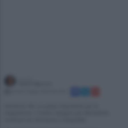
a cura di
Gianni Vigoroso
giovedì 11 giugno 2026 alle 22:31
Sentenza Tar: un passo importante per la
trasparenza. Il nostro impegno per Monteforte
continua con fermezza e tranquillità...