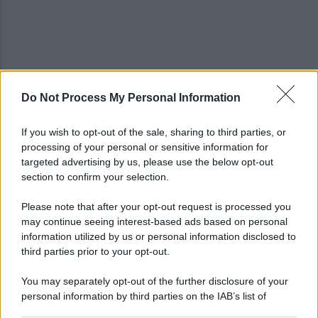
Do Not Process My Personal Information
Tentata violenza sessuale in ascensore al Centro
Vivendi: il 34enne resta libero
If you wish to opt-out of the sale, sharing to third parties, or
processing of your personal or sensitive information for
In arrivo bombe d'acqua e grandinate record:
targeted advertising by us, please use the below opt-out
torna l'allerta meteo in Irpinia
section to confirm your selection.
Please note that after your opt-out request is processed you
may continue seeing interest-based ads based on personal
information utilized by us or personal information disclosed to
third parties prior to your opt-out.
You may separately opt-out of the further disclosure of your
personal information by third parties on the IAB’s list of
downstream participants.