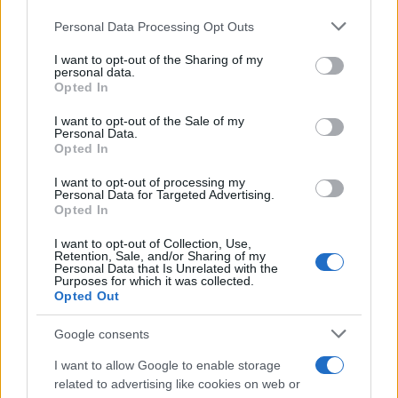
Personal Data Processing Opt Outs
This information may also be disclosed by us to third parties
on the IAB’s List of Downstream Participants that may further
I want to opt-out of the Sharing of my
disclose it to other third parties.
personal data.
Opted In
Please note that this website/app uses one or more Google
services and may gather and store information including but
I want to opt-out of the Sale of my
Personal Data.
not limited to your visit or usage behaviour. You may click to
Opted In
grant or deny consent to Google and its third-party tags to
use your data for below specified purposes in below Google
I want to opt-out of processing my
consent section.
Personal Data for Targeted Advertising.
Opted In
I want to opt-out of Collection, Use,
Retention, Sale, and/or Sharing of my
Personal Data that Is Unrelated with the
Purposes for which it was collected.
Opted Out
Google consents
I want to allow Google to enable storage
related to advertising like cookies on web or