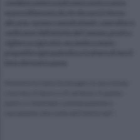
consiliare andrà avanti senza sosta e senza
essere influenzata da ciò che sarà il ritorno
alle urne: saremo custodi attenti, controllori e
verificatori dell’attività del Comune, pronti a
vigilare su ogni atto, ma anche a essere
propositivi ogni qualvolta si tratterà di fare il
bene del nostro paese.
Monteforte Irpino ha bisogno di una visione
concreta, di lavoro e di certezze. A questo
punto ci rimettiamo sommessamente e
nuovamente alla scelta dell’elettorato".