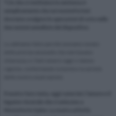
"Ciò che ci restituisce la sentenza è
semplicemente che noi montefortesi
dovremo svolgere le operazioni di voto nelle
due sezioni annullate dal dispositivo.
Lo abbiamo fatto perché avevamo notato
delle precise anomalie che meritavano
chiarezza, e i fatti emersi oggi ci danno
ragione, confermando la bontà e la serietà
delle nostre osservazioni.
Il nostro faro resta, oggi come ieri, l’amore e il
legame viscerale che ci uniscono a
Monteforte Irpino. La nostra attività