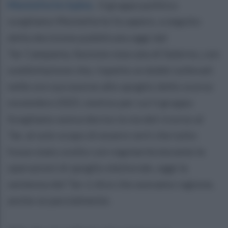
Monteforte Irpino
.
Il gruppo politico
scegliamo Monteforte fa sapere, a seguito
della decisione pubblicata oggi dal
Tar Campania, Sezione staccata di Salerno, con
soddisfazione che, rispetto ai dubbi sollevati
nelle ore successive allo spoglio dello scorso
novembre 2025, motivo per cui il gruppo
Scegliamo aveva deciso la via del ricorso al
Tar, al solo scopo di essere certi che tutto
fosse stato svolto con regolarità durante le
operazioni di spoglio elettorale, oggi la
sentenza del Tar ci dice che avevamo ragione,
anche se parzialmente.