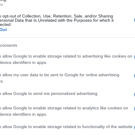
In
 sembrerebbe una giornata come tante. Non lo
o opt-out of Collection, Use, Retention, Sale, and/or Sharing
ersonal Data that Is Unrelated with the Purposes for which it
lected.
Out
o capolino, il vento sferza i volti di chi attende
ttarella. Lateralmente alla Prefettura sono
consents
spettivamente, le delegazioni dei lavoratori
o allow Google to enable storage related to advertising like cookies on
le vittime dell'Appia e dei 455 idonei della
evice identifiers in apps.
mi chiedono legalità, gli altri, rispettivamente,
o allow my user data to be sent to Google for online advertising
die della statale – l'ultima pochi giorni fa – e
s.
to allow Google to send me personalized advertising.
Regione: lo accoglie il consigliere regionale
o allow Google to enable storage related to analytics like cookies on
un bar, per un caffè. C'è poca gente, la
evice identifiers in apps.
inea con le previsioni per un evento che
o allow Google to enable storage related to functionality of the website
iere, tutti quei Tricolori che erano stati