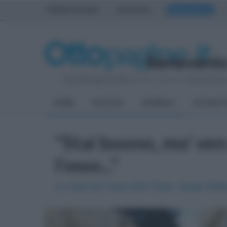
PRIMA PAGINA
AVELLINO
BENEVENTO
Giovedì 6 Agosto 2026
| Direttore Editoriale:
Antonio Sass
HOME
POLITICA
CRONACA
ATTUALIT
"Stai buono, mo' ven 
l'osso..."
La visita del Capo dello Stato, Sergio Matta