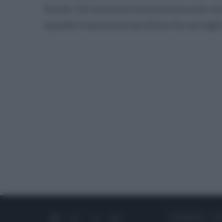
docile. Gli striscioni di protesta sono n
quando transita la macchina che accoglie
CHI SIAMO
C