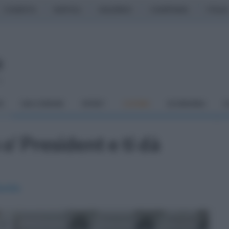
CASERTA
NAPOLI
SALERNO
CAMPANIA
ITALIA
o
À
DAI COMUNI
SPORT
CUCINA
ECONOMIA
C
o' President e ti dà
rella