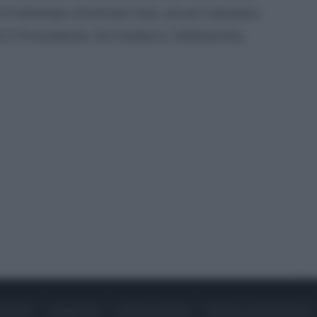
el frattempo diventati due, alcuni salutano
 il Presidente. Arrivederci, Mattarella.
ONTATTI
PUBBLICITÀ
LAVORA CON NOI
PRIVACY / COOKIE POLICY