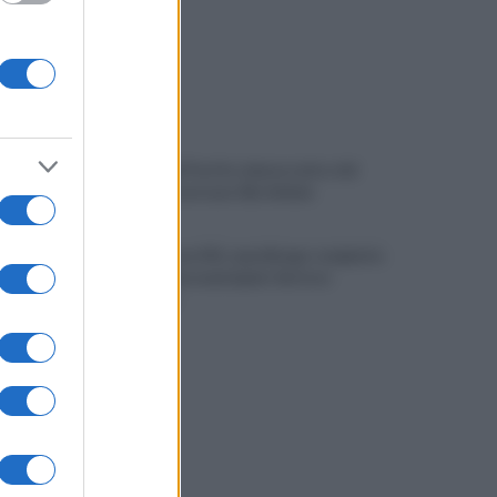
I vertici del Partito democratico del
Sannio incontrano Elly Schlein
Miasmi zona ASI, sopralluogo congiunta
della Polizia municipale-Settore
Ambiente