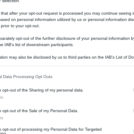
 selection.
 that after your opt-out request is processed you may continue seeing i
ased on personal information utilized by us or personal information dis
 prior to your opt-out.
rately opt-out of the further disclosure of your personal information by
he IAB’s list of downstream participants.
tion may also be disclosed by us to third parties on the IAB’s List of 
 that may further disclose it to other third parties.
 that this website/app uses one or more Google services and may gath
l Data Processing Opt Outs
including but not limited to your visit or usage behaviour. You may click 
8 gennaio 2020 alle 12:18
 to Google and its third-party tags to use your data for below specifi
o opt-out of the Sharing of my personal data.
ogle consent section.
In
 e ti dà l'osso...”,
dice un signore, con l'aria
o opt-out of the Sale of my Personal Data.
 ha al guinzaglio. Il cane è insofferente,
In
rmo là, ma deve obbedire. Sono le 9.30 e, se
to opt-out of processing my Personal Data for Targeted
ne nel tratto tra piazza Castello e piazza
ing.