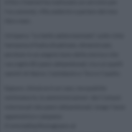
(Otto Channel ha realizzato un servizio per
l’occasione), «Ma sedermi e parlare del mio
libro mai».
Un’opera, “Le belle addormentate”, sulle città
fantasma d'Italia disabitate, dimenticate,
perdute in un angolo buio della storia e che
raccoglie 82 paesi abbandonati, tra cui quelli
sanniti di Apice, Castelpoto e Tocco Caudio.
Eppure, chissà se è un caso, ma qualche
settimana fa, le amministrazioni dei Comuni
interessati dai paesi abbandonati, lungo l’asse
appenninico campano:
(Centola(Sa),Romagnano al