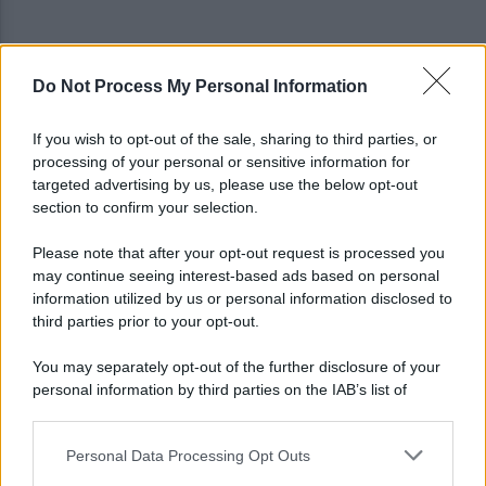
Do Not Process My Personal Information
Cherubini si avvicina: prestito con obbligo di
riscatto in caso di serie A
If you wish to opt-out of the sale, sharing to third parties, or
processing of your personal or sensitive information for
È morto Roberto Costanzo, addio a un grande
targeted advertising by us, please use the below opt-out
protagonista della politica sannita
section to confirm your selection.
Please note that after your opt-out request is processed you
may continue seeing interest-based ads based on personal
information utilized by us or personal information disclosed to
third parties prior to your opt-out.
You may separately opt-out of the further disclosure of your
personal information by third parties on the IAB’s list of
downstream participants.
Personal Data Processing Opt Outs
This information may also be disclosed by us to third parties
on the IAB’s List of Downstream Participants that may further