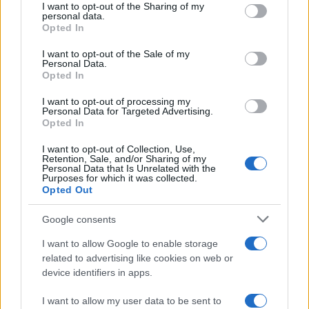
I want to opt-out of the Sharing of my
disclose it to other third parties.
personal data.
Opted In
Please note that this website/app uses one or more Google
services and may gather and store information including but
I want to opt-out of the Sale of my
Personal Data.
not limited to your visit or usage behaviour. You may click to
Opted In
grant or deny consent to Google and its third-party tags to
use your data for below specified purposes in below Google
I want to opt-out of processing my
consent section.
Personal Data for Targeted Advertising.
Opted In
I want to opt-out of Collection, Use,
Retention, Sale, and/or Sharing of my
Personal Data that Is Unrelated with the
Purposes for which it was collected.
Opted Out
Google consents
I want to allow Google to enable storage
related to advertising like cookies on web or
device identifiers in apps.
I want to allow my user data to be sent to