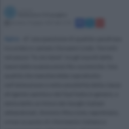
a cura di
Redazione Ottopagine
domenica 21 giugno 2015 alle 17:33
Apice
.
«E’ una questione di qualità» parafrasa
tra urlato e cantato Giovanni Lindo Ferretti
nel pezzo “Io sto bene”, tra gli esordi della
band dalle evanescenze filo-sovietiche. Una
qualità che mancherebbe soprattutto
nell’attenzione e nella sensibilità della classe
dirigente sannita e del Sud Italia in genere, a
detta dello scrittore dei borghi italiani
abbandonati, Antonio Mocciola, napoletano,
ormai un punto di riferimento italiano e