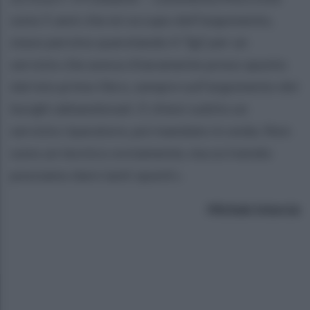
sono 5 anni che mi occupo dell’argomento,
stavo persino querelando Il Tg2 per un
servizio che aveva chiaramente preso spunto
dal mio primo libro, sempre sull’argomento dei
borghi abbandonati. E chiesi subito un
servizio riparatore, poi mandato in onda. Non
sono un tecnico ovviamente, ma scrivendo
possiamo dare tanti spunti».
Michele Intorcia