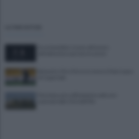
ULTIME NOTIZIE
Era ai domiciliari, trovato all'esterno
dell'abitazione e portato in carcere
Benevento, Floro Flores ne convoca 25 per la gara
di Coppa Italia
Pietrelcina entra ufficialmente nella rete
nazionale delle Città dell’Olio