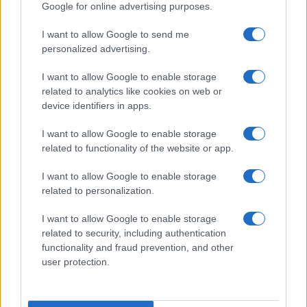
Google for online advertising purposes.
I want to allow Google to send me
personalized advertising.
I want to allow Google to enable storage
related to analytics like cookies on web or
device identifiers in apps.
I want to allow Google to enable storage
related to functionality of the website or app.
I want to allow Google to enable storage
CHI SIAMO
CONTATTI
PUBBLICITÀ
LAVORA CON NOI
related to personalization.
PRIVACY / COOKIE POLICY
PREFERENZE PRIVACY
I want to allow Google to enable storage
OTTO CHANNEL
related to security, including authentication
functionality and fraud prevention, and other
user protection.
Registrazione del Tribunale di Avellino n. 331 del 23/11/1995
Iscritto al Registro degli Operatori di Comunicazione n. 37512