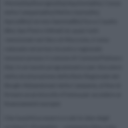
Monte(Sa),Roscigno(Sa),Aquilonia(Av), Conza
della Campania(Av),Melito Irpino(Av),
Apice(Bn),Cerreto Sannita(Bn),Tocco Caudio
(Bn), San Pietro Infine(Ce), quasi tutti
menzionati nel libro di Mocciola, si sono
radunate nel primo incontro regionale
tenutosi presso il comune di Centola/Palinuro
(Sa), in un tavolo programmatico per discutere
della strutturazione della Rete Regionale dei
Borghi Abbandonati della Campania, al fine di
firmare un protocollo d’intesa per accedere ai
finanziamenti europei.
Che la politica osservi e rubi le idee degli
scrittori? «Probabile – commenta Mocciola-