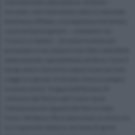
internazionale sulla materia: «A breve –
racconta -sarò intervistato dalla tv nazionale
brasiliana a Milano, e mi aspettavo nel Sannio,
come nel Sud in genere – commenta tra
l’ironico e l’amaro – di essere invitato per
presentare e raccontare il mio libro sulle Belle
addormentate, specialmente ad Apice, forse il
borgo antico che mi ha colpito di più nei miei
viaggi su e giù per lo Stivale. Invece è sempre
la stessa storia. Troppa indifferenza. Al
contrario del Nord e del Centro dove
l’attenzione nei riguardi del libro è stata
forte». Ad Apice, Mocciola è stato in visita con
la tv nazionale tedesca, nel mese di aprile