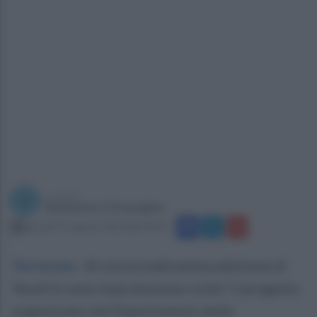
a cura di
Redazione Ottopagine
giovedì 31 agosto 2023 alle 09:07
Torrecuso
.
Al via la tredicesima edizione di
“Anch’io sono la protezione civile”, il progetto
organizzato dal Dipartimento della