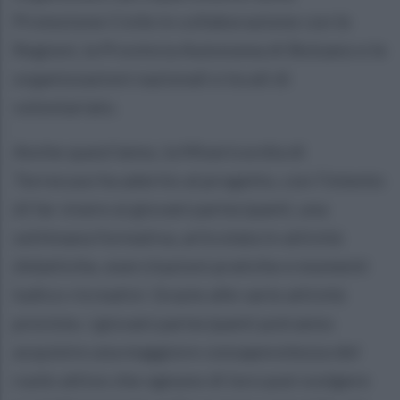
Protezione Civile in collaborazione con le
Regioni, la Provincia Autonoma di Bolzano e le
organizzazioni nazionali e locali di
volontariato.
Anche quest’anno, la Misericordia di
Torrecuso ha aderito al progetto, con l’intento
di far vivere ai giovani partecipanti, una
settimana formativa, articolata in attività
didattiche, esercitazioni pratiche e momenti
ludico-ricreativi. Grazie alle varie attività
previste, i giovani partecipanti potranno
acquisire una maggiore consapevolezza del
ruolo attivo che ognuno di loro può svolgere