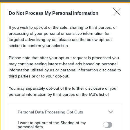
Do Not Process My Personal Information
Traffico e parcheggi, i residenti di via Boccalini
"situazione insostenibile"
If you wish to opt-out of the sale, sharing to third parties, or
processing of your personal or sensitive information for
I vertici del Partito democratico del Sannio
targeted advertising by us, please use the below opt-out
incontrano Elly Schlein
section to confirm your selection.
Please note that after your opt-out request is processed you
may continue seeing interest-based ads based on personal
information utilized by us or personal information disclosed to
third parties prior to your opt-out.
You may separately opt-out of the further disclosure of your
personal information by third parties on the IAB’s list of
downstream participants.
Personal Data Processing Opt Outs
This information may also be disclosed by us to third parties
on the IAB’s List of Downstream Participants that may further
I want to opt-out of the Sharing of my
disclose it to other third parties.
personal data.