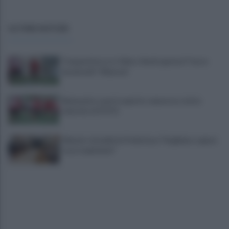
ULTIME NOTIZIE
Trequartista, tra Talia e Verdi spunta il "terzo
incomodo": Manconi
Benevento a porte aperte: manovra a tutta
velocità. LE FOTO
Miasmi: cittadini in Prefettura "Vogliamo sapere
cosa respiriamo"