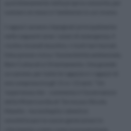
quotidianamente nella propria comunità, per
tutelare sé stessi e l’ambiente in cui vivono.
I ragazzi saranno impegnati principalmente
nelle seguenti aree: I piani di emergenza, Il
rischio incendi boschivi, I rischi territoriali,
Educazione civica / Sostenibilità ambientale,
Beni Culturali e Orientamento. Una grande
occasione, per tutte le ragazze e i ragazzi di
età compresa tra gli 11 e i 13 anni. “Un
‘esperienza che - commenta il Governatore
della Misericordia di Torrecuso Nicola
Maiello - ha molteplici obiettivi:
sensibilizzare le nuove generazioni in
riferimento a temi come la prevenzione,