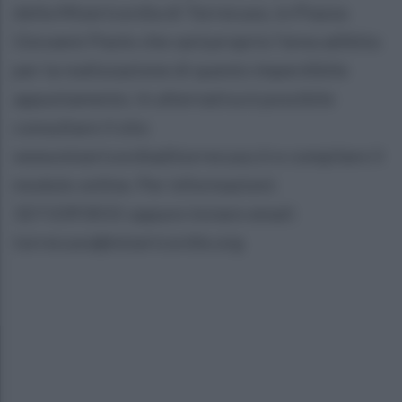
della Misericordia di Torrecuso, in Piazza
Giovanni Paolo che sarà proprio l’area adibita
per la realizzazione di questo imperdibile
appuntamento. In alternativa è possibile
consultare il sito
www.misericordiaditorrecuso.it e compilare il
modulo online. Per informazioni:
327.0393015 oppure inviare email:
torrecuso@misericordie.org