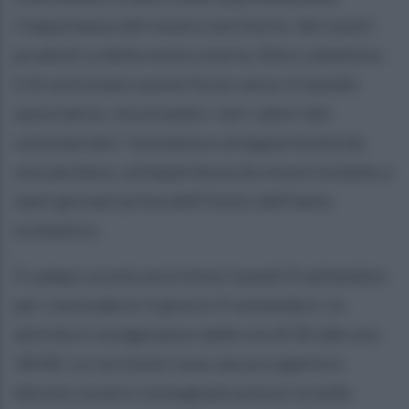
l’importanza del nostro territorio, dei nostri
prodotti e della nostra storia. Altro obiettivo
è di avvicinare nuove forze verso il mondo
associativo, inculcando i veri valori del
volontariato”. Insomma è un’opportunità da
non perdere, un’esperienza da vivere insieme a
tanti giovani prima dell’inizio dell’anno
scolastico.
Il campo scuola avrà inizio lunedì 4 settembre
per concludersi il giorno 9 settembre. Le
attività si svolgeranno dalle ore 8:30 alle ore
18:00. Le iscrizioni sono ancora aperte e
devono essere consegnate presso la sede