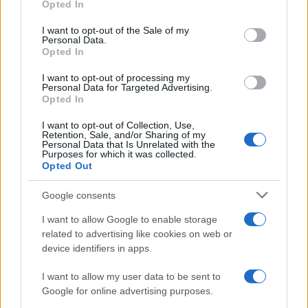
Opted In
Please note that this website/app uses one or more Google
services and may gather and store information including but
I want to opt-out of the Sale of my
Personal Data.
not limited to your visit or usage behaviour. You may click to
Opted In
grant or deny consent to Google and its third-party tags to
use your data for below specified purposes in below Google
I want to opt-out of processing my
consent section.
Personal Data for Targeted Advertising.
Opted In
I want to opt-out of Collection, Use,
Retention, Sale, and/or Sharing of my
Personal Data that Is Unrelated with the
Purposes for which it was collected.
Opted Out
Google consents
I want to allow Google to enable storage
related to advertising like cookies on web or
device identifiers in apps.
I want to allow my user data to be sent to
Google for online advertising purposes.