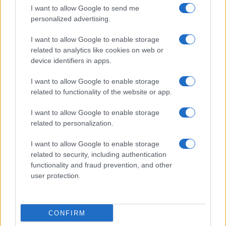
I want to allow Google to send me
personalized advertising.
I want to allow Google to enable storage
related to analytics like cookies on web or
device identifiers in apps.
I want to allow Google to enable storage
related to functionality of the website or app.
I want to allow Google to enable storage
CHI SIAMO
CONTATTI
PUBBLICITÀ
LAVORA CON NOI
related to personalization.
PRIVACY / COOKIE POLICY
PREFERENZE PRIVACY
I want to allow Google to enable storage
OTTO CHANNEL
related to security, including authentication
functionality and fraud prevention, and other
user protection.
Registrazione del Tribunale di Avellino n. 331 del 23/11/1995
Iscritto al Registro degli Operatori di Comunicazione n. 37512
© Riproduzione Riservata – Ne è consentita esclusivamente una
CONFIRM
riproduzione parziale con citazione della fonte corretta