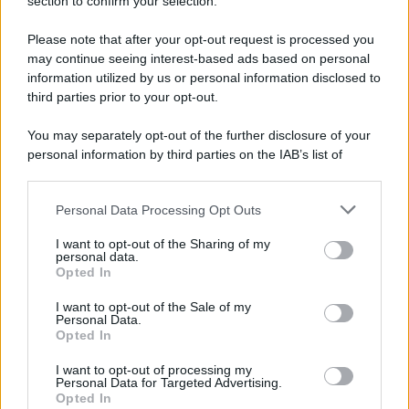
section to confirm your selection.
Please note that after your opt-out request is processed you
may continue seeing interest-based ads based on personal
information utilized by us or personal information disclosed to
third parties prior to your opt-out.
You may separately opt-out of the further disclosure of your
personal information by third parties on the IAB’s list of
downstream participants.
Personal Data Processing Opt Outs
This information may also be disclosed by us to third parties
on the IAB’s List of Downstream Participants that may further
I want to opt-out of the Sharing of my
disclose it to other third parties.
personal data.
Opted In
Please note that this website/app uses one or more Google
services and may gather and store information including but
I want to opt-out of the Sale of my
Personal Data.
not limited to your visit or usage behaviour. You may click to
Opted In
grant or deny consent to Google and its third-party tags to
use your data for below specified purposes in below Google
I want to opt-out of processing my
consent section.
Personal Data for Targeted Advertising.
Opted In