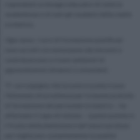
rispondenti ai bisogni educativi di tutte le
studentesse e di tutti gli studenti della realtà
scolastica.
Ogni anno, i corsi di formazione pianificati
sono accolti con entusiasmo dai docenti e
contribuiscono a creare ambienti di
apprendimento dinamici e stimolanti.
“E’ con orgoglio che la nostra scuola riceve
l’Attestato di eccellenza per le buone pratiche
di formazione del personale scolastico – ha
affermato il capo di istituto – questo premio è
il frutto della dedizione e del lavoro profuso
per migliorare costantemente la qualità