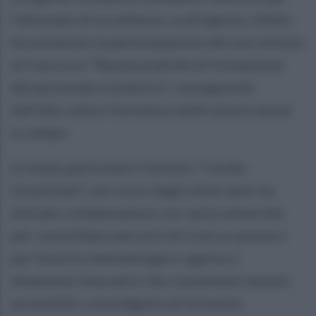
l’attestato di eccellenza. La dirigente, infatti,
ha sostenuto la partecipazione del suo istituto
al Concorso "Buone pratiche di formazione
del personale scolastico", consapevole
dell’alto valore formativo delle azioni messe
in campo.
In modo particolare l’istituto “Carafa-
Giustiniani”, nel corso degli ultimi anni, ha
attivato collaborazioni con varie università
per consolidare percorsi di ricerca-azione e
per favorire metodologie e approcci
altamente innovativi che consentano lezioni
accessibili, coinvolgenti ed inclusive