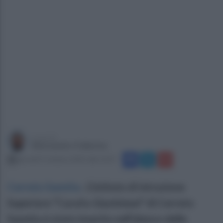
a cura di
Alessandro Fallarino
giovedì 9 ottobre 2025 alle 14:37
Cerreto Sannita
.
L’istituto di Istruzione
Superiore “Carafa-Giustiniani” di Cerreto
Sannita è stato inserito nell’elenco delle