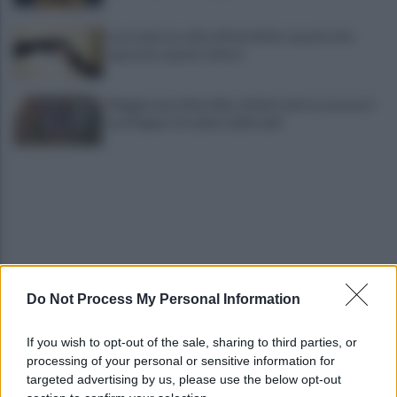
La strada, la scelta di farla finita: quante vite
spezzate, quanto dolore
Maggioranza Mastella: al flash mob ex assessori
non fingano di cadere dalle nubi
Do Not Process My Personal Information
Benevento: disagi nell’erogazione idrica a San
Vitale e via Sant’Angelo a Piesco
If you wish to opt-out of the sale, sharing to third parties, or
processing of your personal or sensitive information for
Benevento-Ravenna, Floro Flores: "Obiettivo
targeted advertising by us, please use the below opt-out
salvezza. Abbiamo la fame di sempre"