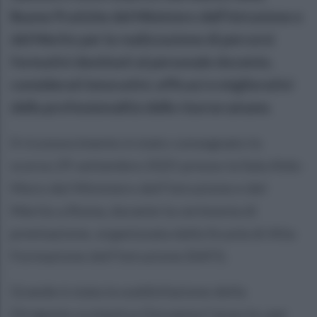
Buone Pratiche del Ministero dell’Istruzione e
del Merito per la realizzazione di percorsi
formativi destinati al personale docente,
considerati innovativi, efficaci e migliorativi
della professionalità delle risorse umane.
Il riconoscimento è stato consegnato lo
scorso 29 settembre 2025 presso la Sala Aldo
Moro del Ministero dell'Istruzione e del
Merito a Roma, durante la cerimonia di
premiazione, organizzata dalla Scuola di Alta
Formazione dell'Istruzione (SAFI).
Grande è stata la soddisfazione della
Dirigente scolastica Giovanna Caraccio, per