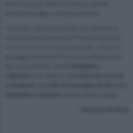
valorizzazione delle eccellenze sannite,
banchi d’assaggio e di degustazione.
I visitatori che in qusesti giorni visiteranno
l’esposizione universale di Milano potranno
così conoscere le risorse naturali, culturali e
paesaggistiche della Provincia di Benevento
ed i suoi prodotti. Dalla
Falanghina
e
l’
Aglianico
del Taburno alla
Salciccia rossa di
Castelpoto
, dall’
olio extravergine di oliva
alla
melannurca campana
al pane cotto a legna.
Vincenzo De Rosa