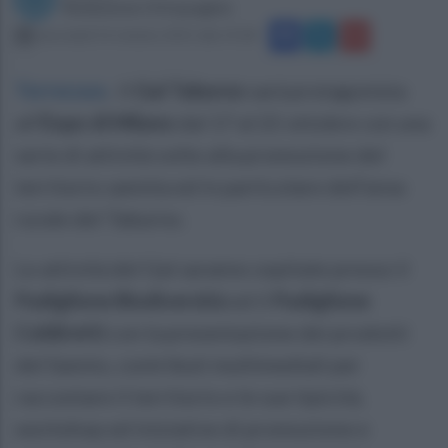
Redazione Ottopagine
mercoledì 14 ottobre 2015 alle 19:28
Torrecuso
.
Il
Gal Taburno
sarà protagonista
all’
Expo di Milano
dal 17 al 22 ottobre con una
serie di attività volte alla promozione del
territorio sannita ed in particolare dell’area
rurale del Taburno.
Le attività del Gal saranno ospitate presso il
Padiglione Biodiversità
ed il
Padiglione
Coldiretti
con la presentazione dei prodotti
del Sannio, contributi multimediali per
raccontare il territorio e le sue tipicità,
workshop ed iniziative di promozione e