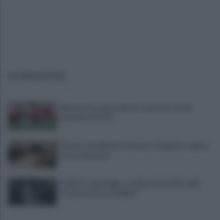
ULTIME NOTIZIE
Benevento a porte aperte: manovra a tutta
velocità. LE FOTO
Miasmi: cittadini in Prefettura "Vogliamo sapere
cosa respiriamo"
Traffico e parcheggi, i residenti di via Boccalini
"situazione insostenibile"