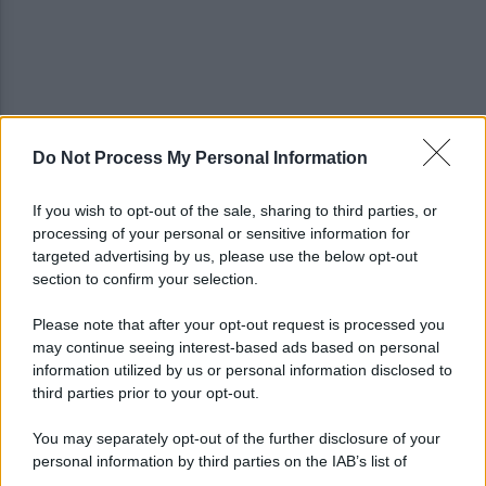
Do Not Process My Personal Information
I vertici del Partito democratico del Sannio
incontrano Elly Schlein
If you wish to opt-out of the sale, sharing to third parties, or
processing of your personal or sensitive information for
Miasmi zona ASI, sopralluogo congiunta della
targeted advertising by us, please use the below opt-out
Polizia municipale-Settore Ambiente
section to confirm your selection.
Please note that after your opt-out request is processed you
may continue seeing interest-based ads based on personal
information utilized by us or personal information disclosed to
third parties prior to your opt-out.
You may separately opt-out of the further disclosure of your
personal information by third parties on the IAB’s list of
downstream participants.