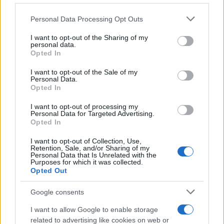
Personal Data Processing Opt Outs
This information may also be disclosed by us to third parties
on the IAB’s List of Downstream Participants that may further
I want to opt-out of the Sharing of my
disclose it to other third parties.
personal data.
Opted In
Please note that this website/app uses one or more Google
services and may gather and store information including but
I want to opt-out of the Sale of my
Personal Data.
not limited to your visit or usage behaviour. You may click to
Opted In
grant or deny consent to Google and its third-party tags to
use your data for below specified purposes in below Google
I want to opt-out of processing my
consent section.
Personal Data for Targeted Advertising.
Opted In
I want to opt-out of Collection, Use,
Retention, Sale, and/or Sharing of my
Personal Data that Is Unrelated with the
Purposes for which it was collected.
Opted Out
Google consents
I want to allow Google to enable storage
related to advertising like cookies on web or