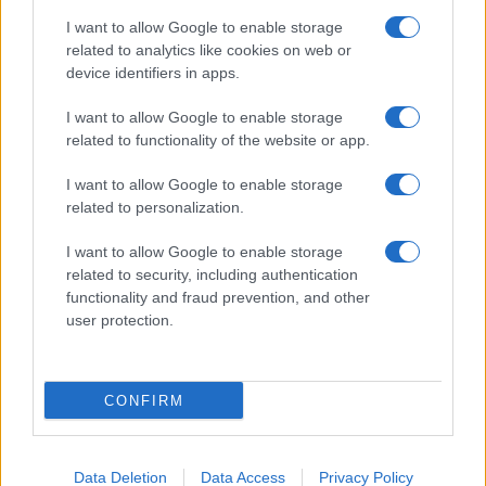
I want to allow Google to enable storage
related to analytics like cookies on web or
device identifiers in apps.
I want to allow Google to enable storage
related to functionality of the website or app.
I want to allow Google to enable storage
CHI SIAMO
CONTATTI
PUBBLICITÀ
LAVORA CON NOI
related to personalization.
PRIVACY / COOKIE POLICY
PREFERENZE PRIVACY
I want to allow Google to enable storage
OTTO CHANNEL
related to security, including authentication
functionality and fraud prevention, and other
user protection.
Registrazione del Tribunale di Avellino n. 331 del 23/11/1995
Iscritto al Registro degli Operatori di Comunicazione n. 37512
© Riproduzione Riservata – Ne è consentita esclusivamente una
CONFIRM
riproduzione parziale con citazione della fonte corretta
www.ottopagine.it
Data Deletion
Data Access
Privacy Policy