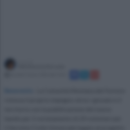
a cura di
Mariateresa De Lucia
martedì 3 marzo 2026 alle 14:32
Benevento
.
La Comunità Montana del Fortore
rinnova il proprio impegno verso i giovani e il
territorio con la pubblicazione del nuovo
bando per il reclutamento di 20 volontari per
il Servizio Civile Universale legato al progetto