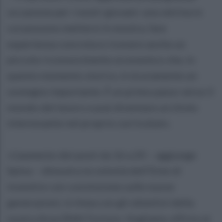
occasione per i nostri giovani: una vetrina in
cui possono mettersi in mostra, fare
esperienza concreta e ricevere anche un
piccolo riconoscimento economico che, in
questo momento storico, è sicuramente un
sostegno importante. È un primo passo verso il
mondo del lavoro e può diventare un titolo
interessante nel proprio curriculum».
«L’aumento dei posti da 16 a 20 – aggiunge
Spina – dimostra la volontà dell’Ente di
investire con convinzione sulle nuove
generazioni, in linea con gli obiettivi della
nostra Area SNAI Fortore. Vogliamo offrire ai