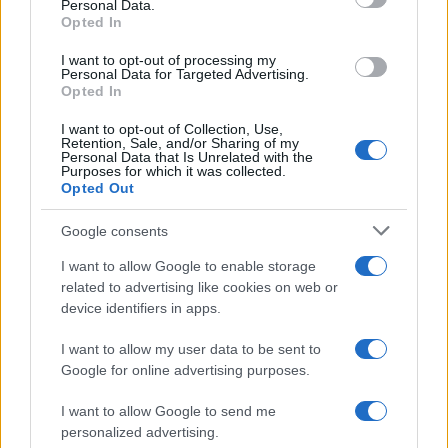
Personal Data.
not limited to your visit or usage behaviour. You may click to
Opted In
grant or deny consent to Google and its third-party tags to
use your data for below specified purposes in below Google
I want to opt-out of processing my
consent section.
Personal Data for Targeted Advertising.
Opted In
I want to opt-out of Collection, Use,
Retention, Sale, and/or Sharing of my
Personal Data that Is Unrelated with the
Purposes for which it was collected.
Opted Out
Google consents
I want to allow Google to enable storage
related to advertising like cookies on web or
device identifiers in apps.
I want to allow my user data to be sent to
Google for online advertising purposes.
I want to allow Google to send me
personalized advertising.