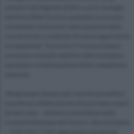
obiettivi dell’Agenda 2030 e con le strategie
dell’Area SNAI Fortore, puntando su turismo
sostenibile, inclusione, valorizzazione delle
risorse locali e creazione di nuove opportunità
occupazionali. È previsto il riconoscimento
economico mensile stabilito dalla normativa
nazionale e un’attestazione delle competenze
acquisite.
«Ringraziamo Amesci per la professionalità e
la proficua collaborazione che portiamo avanti
da tanti anni – dichiara il presidente della
Comunità Montana del Fortore Zaccaria Spina
–. Il Servizio Civile rappresenta una grande