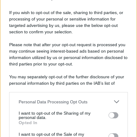
Noi di Centro: "Fiducia in Vessichelli, convinti
possa dimostrare estraneità"
If you wish to opt-out of the sale, sharing to third parties, or
processing of your personal or sensitive information for
Mastella all'Usapp: "Il Governo rafforzi l'organico
targeted advertising by us, please use the below opt-out
della Polizia Penitenziaria"
section to confirm your selection.
Please note that after your opt-out request is processed you
may continue seeing interest-based ads based on personal
information utilized by us or personal information disclosed to
third parties prior to your opt-out.
You may separately opt-out of the further disclosure of your
personal information by third parties on the IAB’s list of
downstream participants.
Personal Data Processing Opt Outs
This information may also be disclosed by us to third parties
on the IAB’s List of Downstream Participants that may further
I want to opt-out of the Sharing of my
disclose it to other third parties.
personal data.
Opted In
Please note that this website/app uses one or more Google
services and may gather and store information including but
I want to opt-out of the Sale of my