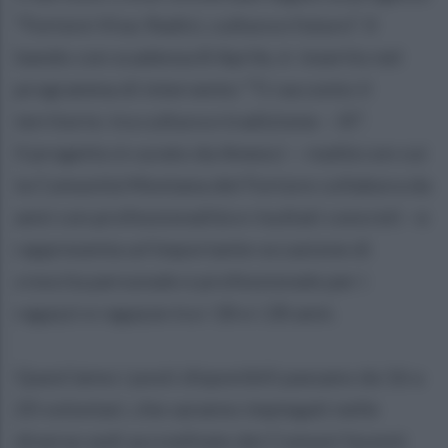
“Fortore Viva: Radici, cultura e futuro”. Il
bando con scadenza 8 Aprile, è inserito nel
programma di intervento “Ti racconto il
territorio: tra cultura e tradizione – III”.
Il progetto è curato da Amesci – realtà con cui
la Comunità Montana del Fortore collabora da
anni con professionalità e risultati concreti –e
rappresenta un’importante occasione di
crescita personale e professionale per i
ragazzi e ragazze tra i 18 e i 28 anni.
Quest’anno i posti disponibili passano da 16 a
20 volontari, che saranno impiegati nelle
diverse sedi accreditate dei Comuni facenti