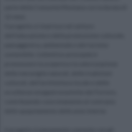
parte della Comunità Montana con la durata di
12 mesi.
Il progetto si inserisce nel settore
dell’educazione e della promozione culturale,
paesaggistica, ambientale e del turismo
sostenibile. L’obiettivo principale è
promuovere la scoperta e la valorizzazione
delle meraviglie naturali, delle tradizioni
culturali, dell’architettura locale e delle
eccellenze enogastronomiche del Fortore,
contribuendo concretamente al contrasto
dello spopolamento delle aree interne.
Il progetto è pienamente coerente con gli