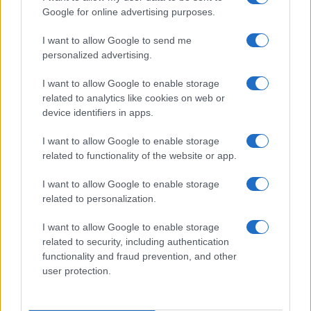
Google for online advertising purposes.
I want to allow Google to send me
personalized advertising.
I want to allow Google to enable storage
related to analytics like cookies on web or
device identifiers in apps.
I want to allow Google to enable storage
related to functionality of the website or app.
I want to allow Google to enable storage
CHI SIAMO
CONTATTI
PUBBLICITÀ
LAVORA CON NOI
related to personalization.
PRIVACY / COOKIE POLICY
PREFERENZE PRIVACY
I want to allow Google to enable storage
OTTO CHANNEL
related to security, including authentication
functionality and fraud prevention, and other
user protection.
Registrazione del Tribunale di Avellino n. 331 del 23/11/1995
Iscritto al Registro degli Operatori di Comunicazione n. 37512