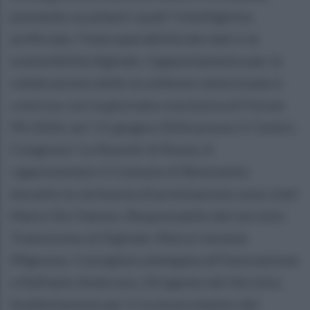
puntando su pilastri quali l'intelligenza
artificiale, l'interoperabilità dei dati e la
sostenibilità digitale. L’appuntamento per la
celebrazione delle eccellenze selezionate è
coinciso con la giornata conclusiva di Forum
PA 2026, ieri 11 giugno 2026 presso il Centro
Congressi 'La Nuvola' di Roma. A
rappresentare il Comune di Benevento
durante la cerimonia di premiazione sono stati
Mario De Chenno, Responsabile del servizio
Transizione al Digitale, Maria Carmela
Mignone, Consigliera delegata all'Innovazione
e Raffaele Ambrosio, Dirigente del Servizio.
Soddisfazione per il riconoscimento del