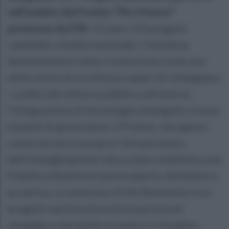
nell'ambito del Premio “PA e Futuro”
promosso da FPA
. Tra ben 110 progetti
candidati a livello nazionale, l’iniziativa
beneventana è stata riconosciuta come una
delle storie di eccellenza capaci di ridisegnare
i confini del settore pubblico attraverso
l'integrazione di tecnologie emergenti e nuovi
modelli di governance. Il Premio, che agisce
come una vera e propria 'infrastruttura
dell'immaginazione', mira a dare visibilità a una
Pubblica Amministrazione aperta, abilitante e
proattiva. La selezione di My Benevento tra i
progetti meritevoli premia una visione
strategica che mette al centro il cittadino,