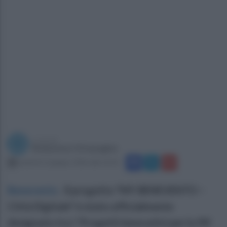
a cura di
Redazione Ottopagine
venerdì 12 giugno 2026 alle 16:31
Benevento
.
Il progetto "MY BENEVENTO −
Città Digitale" è stato ufficialmente
designato tra i 'Progetti innovativi per la PA'