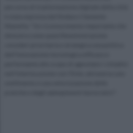
percorso di trasformazione digitale della città
è stata espressa dal Sindaco Clemente
Mastella: "Un riconoscimento importante che
dimostra come quest'Amministrazione
consideri prioritaria e strategica una politica
dell'innovazione tecnologica efficace e
performante allo scopo di agevolare i cittadini
nell'interlocuzione con l'Ente, attraverso uno
snellimento e una velocizzazione delle
pratiche e degli adempimenti burocratici".