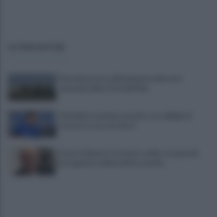
ULTIME NOTIZIE
Pietrelcina entra ufficialmente nella rete
nazionale delle Città dell’Olio
Cherubini si avvicina: prestito con obbligo di
riscatto in caso di serie A
È morto Roberto Costanzo, addio a un grande
protagonista della politica sannita