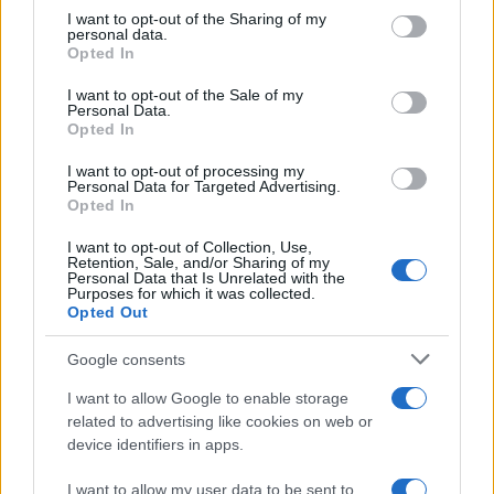
on the IAB’s List of Downstream Participants that may further
I want to opt-out of the Sharing of my
disclose it to other third parties.
personal data.
Opted In
Please note that this website/app uses one or more Google
services and may gather and store information including but
I want to opt-out of the Sale of my
Personal Data.
not limited to your visit or usage behaviour. You may click to
Opted In
grant or deny consent to Google and its third-party tags to
use your data for below specified purposes in below Google
I want to opt-out of processing my
consent section.
Personal Data for Targeted Advertising.
Opted In
I want to opt-out of Collection, Use,
Retention, Sale, and/or Sharing of my
Personal Data that Is Unrelated with the
Purposes for which it was collected.
Opted Out
Google consents
I want to allow Google to enable storage
related to advertising like cookies on web or
device identifiers in apps.
I want to allow my user data to be sent to