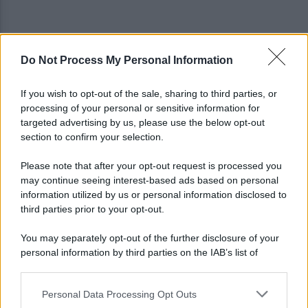
Do Not Process My Personal Information
Copagri: bene intervento su gasolio ma al Sannio
serve rilancio dell'agricoltura
If you wish to opt-out of the sale, sharing to third parties, or
processing of your personal or sensitive information for
La strada, la scelta di farla finita: quante vite
targeted advertising by us, please use the below opt-out
spezzate, quanto dolore
section to confirm your selection.
Please note that after your opt-out request is processed you
may continue seeing interest-based ads based on personal
information utilized by us or personal information disclosed to
third parties prior to your opt-out.
You may separately opt-out of the further disclosure of your
personal information by third parties on the IAB’s list of
downstream participants.
Personal Data Processing Opt Outs
This information may also be disclosed by us to third parties