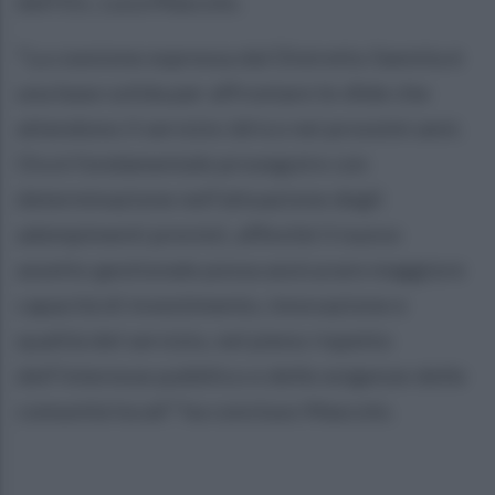
dell’Eic, Luca Mascolo.
“La coesione espressa dal Distretto Sannita è
una base solida per affrontare le sfide che
attendono il servizio idrico nei prossimi anni.
Ora è fondamentale proseguire con
determinazione nell’attuazione degli
adempimenti previsti, affinché il nuovo
assetto gestionale possa assicurare maggiore
capacità di investimento, innovazione e
qualità del servizio, nel pieno rispetto
dell’interesse pubblico e delle esigenze delle
comunità locali” ha concluso Mascolo.