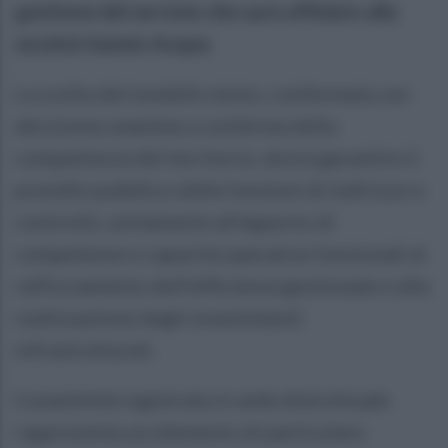
gestione del servizio che sarà affidato alla
società Sannio Acque.
La scelta del modello misto, confermata con
decisione unanime a conferma della
compattezza del territorio, dovrà garantire il
presidio pubblico delle funzioni di indirizzo e
controllo, unitamente all'apporto di
competenze e capacità operative funzionali al
rafforzamento dell'efficienza gestionale e alla
realizzazione degli investimenti
infrastrutturali.
L’unanimità registrata in sede distrettuale
rappresenta un elemento di particolare