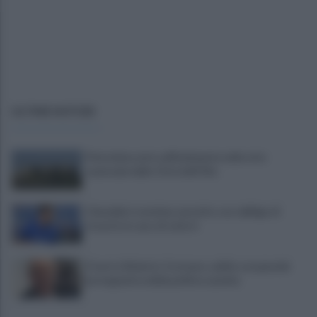
ULTIME NOTIZIE
Pietrelcina entra ufficialmente nella rete
nazionale delle Città dell’Olio
Cherubini si avvicina: prestito con obbligo di
riscatto in caso di serie A
È morto Roberto Costanzo, addio a un grande
protagonista della politica sannita