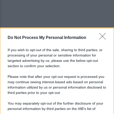
Do Not Process My Personal Information
Copagri: bene intervento su gasolio ma al Sannio
serve rilancio dell'agricoltura
If you wish to opt-out of the sale, sharing to third parties, or
processing of your personal or sensitive information for
La strada, la scelta di farla finita: quante vite
targeted advertising by us, please use the below opt-out
spezzate, quanto dolore
section to confirm your selection.
Please note that after your opt-out request is processed you
may continue seeing interest-based ads based on personal
information utilized by us or personal information disclosed to
third parties prior to your opt-out.
You may separately opt-out of the further disclosure of your
personal information by third parties on the IAB’s list of