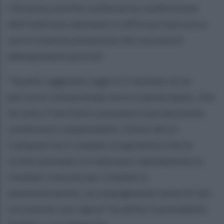
rilevanza, poiché conferma la condivisione
dell'indirizzo adottato e rafforza il percorso
verso la piena attuazione dei successivi
adempimenti previsti.
“Quello raggiunto oggi è il risultato di un
percorso istituzionale serio e partecipato, che
ha visto il territorio assumere una decisione
condivisa e responsabile. L’Ente Idrico
Campano ha il compito di garantire che le
scelte adottate si traducano rapidamente in
risultati concreti per cittadini e
amministrazioni, accompagnando tutte le fasi
successive con rigore” ha detto il presidente