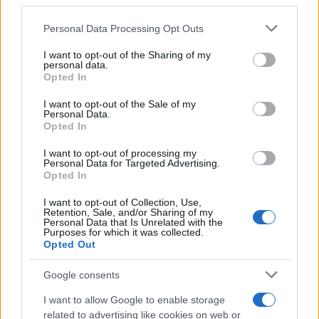
downstream participants.
Personal Data Processing Opt Outs
This information may also be disclosed by us to third parties
on the IAB’s List of Downstream Participants that may further
I want to opt-out of the Sharing of my
disclose it to other third parties.
personal data.
Opted In
Please note that this website/app uses one or more Google
services and may gather and store information including but
I want to opt-out of the Sale of my
Personal Data.
not limited to your visit or usage behaviour. You may click to
Opted In
grant or deny consent to Google and its third-party tags to
use your data for below specified purposes in below Google
I want to opt-out of processing my
consent section.
Personal Data for Targeted Advertising.
Opted In
I want to opt-out of Collection, Use,
Retention, Sale, and/or Sharing of my
Personal Data that Is Unrelated with the
Purposes for which it was collected.
Opted Out
Google consents
I want to allow Google to enable storage
related to advertising like cookies on web or