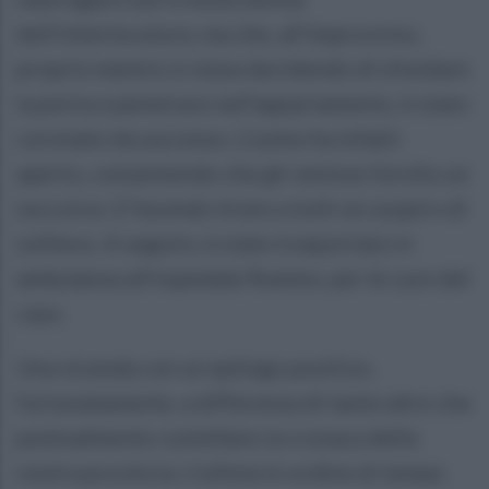
dell'interlocutore, ma che, all'improvviso,
proprio mentre si stava decidendo di sfondare
la porta e penetrare nell'appartamento, è stato
coronato da successo. L'uomo ha infatti
aperto, consentendo che gli venisse fornito un
soccorso. E facendo tirare a tutti un sospiro di
sollievo. A seguire, è stato trasportato in
ambulanza all'ospedale Rummo, per le cure del
caso.
Una vicenda con un epilogo positivo,
fortunatamente, a differenza di tante altre che
puntualmente costellano la cronaca della
nostra provincia. L'ultima in ordine di tempo