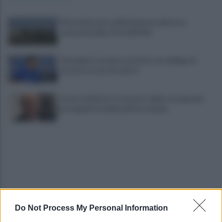
Pietrelcina entra ufficialmente nella rete
nazionale delle Città dell’Olio
Cherubini si avvicina: prestito con obbligo di
riscatto in caso di serie A
È morto Roberto Costanzo, addio a un grande
protagonista della politica sannita
Do Not Process My Personal Information
Copagri: bene intervento su gasolio ma al Sannio
serve rilancio dell'agricoltura