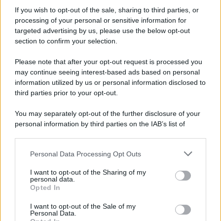
If you wish to opt-out of the sale, sharing to third parties, or
processing of your personal or sensitive information for
La strada, la scelta di farla finita: quante vite
targeted advertising by us, please use the below opt-out
spezzate, quanto dolore
section to confirm your selection.
Please note that after your opt-out request is processed you
may continue seeing interest-based ads based on personal
information utilized by us or personal information disclosed to
third parties prior to your opt-out.
You may separately opt-out of the further disclosure of your
personal information by third parties on the IAB’s list of
downstream participants.
Personal Data Processing Opt Outs
This information may also be disclosed by us to third parties
on the IAB’s List of Downstream Participants that may further
I want to opt-out of the Sharing of my
disclose it to other third parties.
personal data.
Opted In
Please note that this website/app uses one or more Google
services and may gather and store information including but
I want to opt-out of the Sale of my
Personal Data.
not limited to your visit or usage behaviour. You may click to