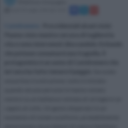
Redazione Ottopagine
lunedì 28 maggio 2018 alle 15:40
Castelvenere
.
Provvidenziali alcuni vicini:
l'hanno visto mentre cercava di togliersi la
vita e sono intervenuti, bloccandolo. Evitando
che potesse consumarsi una tragedia. Il
protagonista è un uomo di Castelvenere che
ieri sera ha fatto temere il peggio
. Secondo
una prima ricostruzione, tutto è iniziato
quando alcune persone lo hanno notato
mentre su un ballatoio tentata di stringersi un
cappio al collo. Un gesto disperato in un
momento di totale sconforto, probabilmente
determinato da problemi di natura familiare