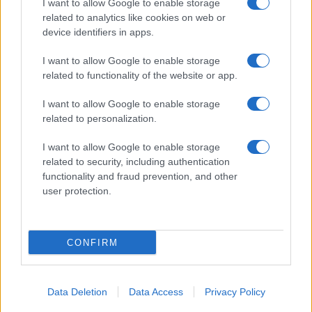
I want to allow Google to enable storage
related to analytics like cookies on web or
device identifiers in apps.
I want to allow Google to enable storage
related to functionality of the website or app.
I want to allow Google to enable storage
CHI SIAMO
CONTATTI
PUBBLICITÀ
LAVORA CON NOI
related to personalization.
PRIVACY / COOKIE POLICY
PREFERENZE PRIVACY
I want to allow Google to enable storage
OTTO CHANNEL
related to security, including authentication
functionality and fraud prevention, and other
user protection.
Registrazione del Tribunale di Avellino n. 331 del 23/11/1995
Iscritto al Registro degli Operatori di Comunicazione n. 37512
© Riproduzione Riservata – Ne è consentita esclusivamente una
CONFIRM
riproduzione parziale con citazione della fonte corretta
www.ottopagine.it
Data Deletion
Data Access
Privacy Policy