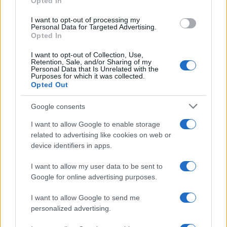
Opted In
grant or deny consent to Google and its third-party tags to
use your data for below specified purposes in below Google
I want to opt-out of processing my
consent section.
Personal Data for Targeted Advertising.
Opted In
I want to opt-out of Collection, Use,
Retention, Sale, and/or Sharing of my
Personal Data that Is Unrelated with the
Purposes for which it was collected.
Opted Out
Google consents
I want to allow Google to enable storage
related to advertising like cookies on web or
device identifiers in apps.
I want to allow my user data to be sent to
Google for online advertising purposes.
I want to allow Google to send me
personalized advertising.