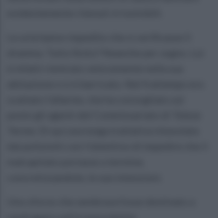
evidentemente ritenuti irrisolvibili.
Le urla hanno impedito che si verificasse il
dramma. Tutto finito? Neanche per sogno. Lui
è infatti rientrato velocemente nella sua
abitazione e si è barricato. Nel frattempo era
scattato l'allarme, che ha convogliato sul
posto gli agenti del Commissariato di Telese
Terme. Di qui una lunga trattativa intavolata
dai poliziotti con l'obiettivo di impedire che il
malcapitato portasse a termine,
concretizzandole, le sue intenzioni.
Uno sforzo che sembrava fosse destinato a
naufragare sull'irremovibilità