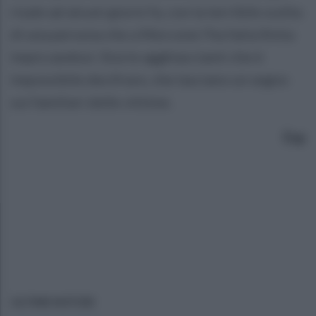
risale ad alcuni giorni fa, con la terribile scelta
di una persona che a Morcone l'ha fatta finita
impiccandosi. Storie agghiaccianti che è
impossibile decifrare, che lasciano un segno
sui familiari delle vittime.
Esp
ULTIME NOTIZIE