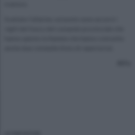
trattore.
Scattato l'allarme, sul posto sono accorsi i
vigili del fuoco del comando provinciale che
hanno spento le fiamme che hanno coinvolto
anche due rotoballe (foto di repertorio).
Al.Fa
ULTIME NOTIZIE