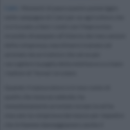
Calvi
.
Momenti di paura questo pomeriggio
nelle campagne di Calvi per un agricoltore che
si è trovato a fare i conti con l'improvviso
incendio divampato all'interno dei meccanismi
della rotopressa, macchinario trainato ed
azionato da un trattore che serve per
raccogliere la paglia della mietitura e a creare
i balloni di 'forma' circolare.
Quando il manovratore si è reso conto di
quello che stava accadendo, ha
immediatamente arrestato la marcia ed ha
staccato la rotopressa dal mezzo per impedire
che le fiamme danneggiassero anche il