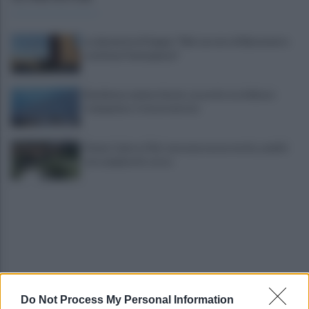
La denuncia di Sappe: "Nel carcere di Benevento
continua l'emergenza"
Residenza universitaria: accordo tra Adisurc
Campania e Conservatorio
Fiume Calore, l’Asl: nessuna nuova moria, analisi
sui campioni in corso
Do Not Process My Personal Information
Noi di Centro: "Fiducia in Vessichelli, convinti