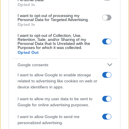
not limited to your visit or usage behaviour. You may click to
Opted In
grant or deny consent to Google and its third-party tags to
use your data for below specified purposes in below Google
I want to opt-out of processing my
consent section.
Personal Data for Targeted Advertising.
Opted In
I want to opt-out of Collection, Use,
Retention, Sale, and/or Sharing of my
Personal Data that Is Unrelated with the
Purposes for which it was collected.
Opted Out
Google consents
I want to allow Google to enable storage
related to advertising like cookies on web or
device identifiers in apps.
I want to allow my user data to be sent to
Google for online advertising purposes.
I want to allow Google to send me
personalized advertising.