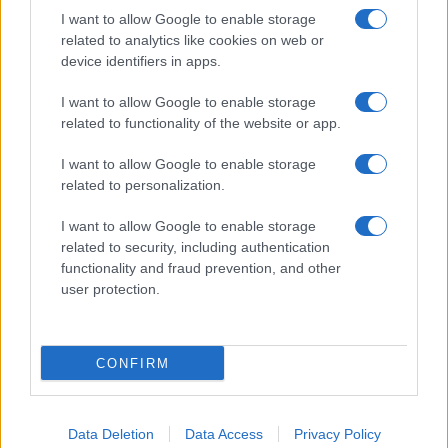
I want to allow Google to enable storage
related to analytics like cookies on web or
device identifiers in apps.
I want to allow Google to enable storage
related to functionality of the website or app.
I want to allow Google to enable storage
CHI SIAMO
CONTATTI
PUBBLICITÀ
LAVORA CON NOI
related to personalization.
PRIVACY / COOKIE POLICY
PREFERENZE PRIVACY
I want to allow Google to enable storage
OTTO CHANNEL
related to security, including authentication
functionality and fraud prevention, and other
user protection.
Registrazione del Tribunale di Avellino n. 331 del 23/11/1995
Iscritto al Registro degli Operatori di Comunicazione n. 37512
© Riproduzione Riservata – Ne è consentita esclusivamente una
CONFIRM
riproduzione parziale con citazione della fonte corretta
www.ottopagine.it
Data Deletion
Data Access
Privacy Policy