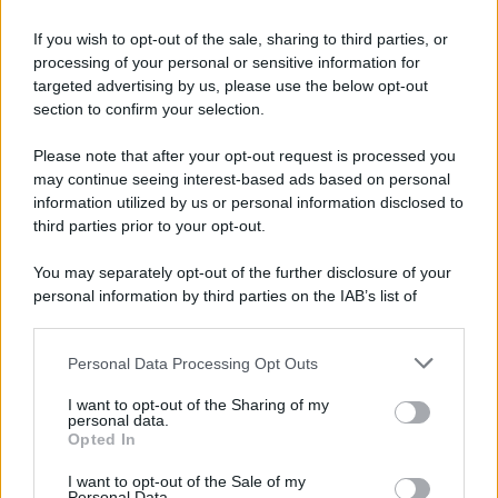
possa dimostrare estraneità"
If you wish to opt-out of the sale, sharing to third parties, or
processing of your personal or sensitive information for
Mastella all'Usapp: "Il Governo rafforzi l'organico
targeted advertising by us, please use the below opt-out
della Polizia Penitenziaria"
section to confirm your selection.
Please note that after your opt-out request is processed you
may continue seeing interest-based ads based on personal
information utilized by us or personal information disclosed to
third parties prior to your opt-out.
You may separately opt-out of the further disclosure of your
personal information by third parties on the IAB’s list of
downstream participants.
Personal Data Processing Opt Outs
This information may also be disclosed by us to third parties
on the IAB’s List of Downstream Participants that may further
I want to opt-out of the Sharing of my
disclose it to other third parties.
personal data.
Opted In
Please note that this website/app uses one or more Google
services and may gather and store information including but
I want to opt-out of the Sale of my
Personal Data.