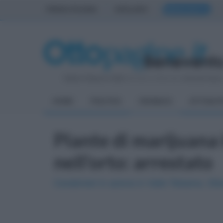
PRIMA PAGINA
AVELLINO
BENEVENTO
Sabato 8 Agosto 2026
| Direttore Editoriale:
Antonio Sass
HOME
POLITICA
CRONACA
ATTUALIT
Piante di marijuana 
nell'orto: arrestato
Carabinieri in azione in Valle Telesina. 33e