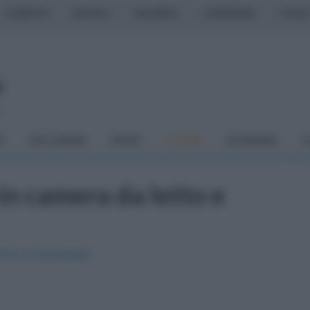
CASERTA
NAPOLI
SALERNO
CAMPANIA
ITALIA
o
À
DAI COMUNI
SPORT
CUCINA
ECONOMIA
C
in camera da letto e
nne ai domiciliari