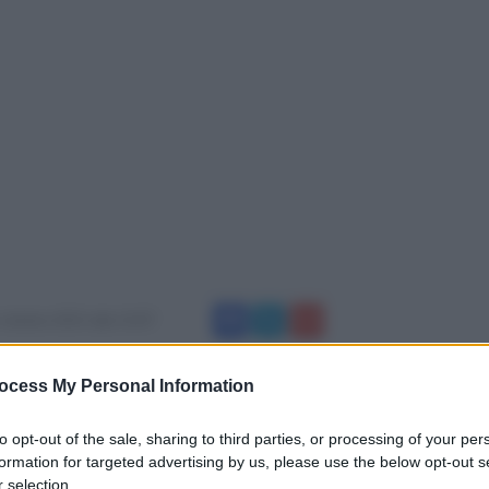
 ottobre 2015 alle 13:07
e di Amorosi e del Nucleo operativo della
ocess My Personal Information
eo Cinofili di Sarno hanno effettuato alcune
to opt-out of the sale, sharing to third parties, or processing of your per
 dove hanno arrestato un 33enne per
formation for targeted advertising by us, please use the below opt-out s
 selection.