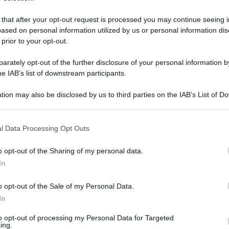
ne e, precisamente in camera da letto, i
arijuana e 24 grammi della stessa sostanza già
 that after your opt-out request is processed you may continue seeing i
ased on personal information utilized by us or personal information dis
due grinder ed un bilancino di precisione.
 prior to your opt-out.
ha scoperto in un terreno sul retro della casa
rately opt-out of the further disclosure of your personal information by
 dell'operazione al 33enne sono stati concessi
he IAB’s list of downstream participants.
tion may also be disclosed by us to third parties on the IAB’s List of 
 that may further disclose it to other third parties.
redazione
 that this website/app uses one or more Google services and may gath
l Data Processing Opt Outs
including but not limited to your visit or usage behaviour. You may click 
 to Google and its third-party tags to use your data for below specifi
o opt-out of the Sharing of my personal data.
ogle consent section.
In
o opt-out of the Sale of my Personal Data.
In
to opt-out of processing my Personal Data for Targeted
ing.