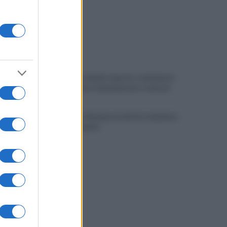
Benevento chiede risposte: centinaia in
corteo contro inquinamento e miasmi
Benevento-Ravenna in diretta televisiva
su Ottochannel