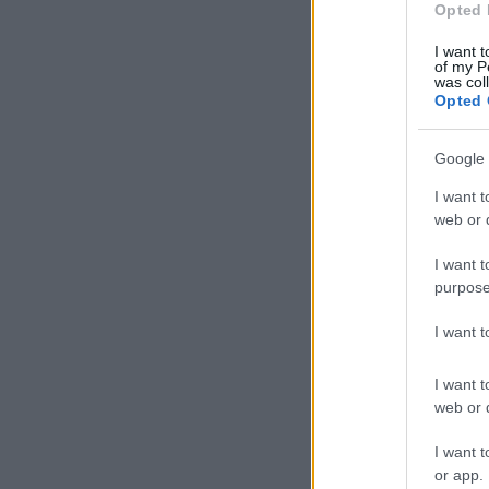
Opted 
I want t
of my P
was col
Opted 
Google 
I want t
web or d
I want t
purpose
I want 
I want t
web or d
I want t
or app.