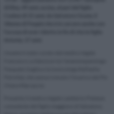
di Elisa, 49 anni, uccisa, al pari del figlio
Cosimo di 15 anni, da Salvatore Ocone, il
58enne di Paupisi che è in carcere anche con
l'accusa di aver ridotto in fin di vita la figlia
Antonia, 17 anni.
L'esame è stato curato dal medico legale
Francesco La Sala (con lui l'anatomopatologo
Pasquale Goglia e la tossicologa Raffaella
Petrella), che aveva ricevuto l'incarico dal Pm
Chiara Marcaccio.
Presente il medico legale Lamberto Pianese,
consulente del figlio maggiore di Salvatore,