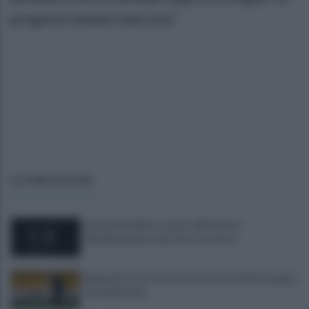
prognosi rimane riservata".
ULTIME NOTIZIE
Era ai domiciliari, trovato all'esterno
dell'abitazione e portato in carcere
Benevento, Floro Flores ne convoca 25 per la gara
di Coppa Italia