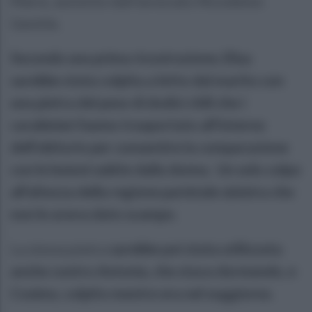
Mario, assistito dall'avvocato Nicodemo
Gentile.
Secondo una prima ricostruzione, Elisa
sarebbe stata colpita a letto dal marito con
una pietra del peso di dodici chili che i
carabinieri hanno trasportato all'interno
dell'obitorio per consentire la comparazione
con le lesioni subite dalla donna. Un solo colpo
all'altezza della regione parietale sinistra che
non le aveva dato scampo.
La stessa pietra
sarebbe poi stata utilizzata
anche contro Antonia, che stava dormendo, e
Cosimo, colpito mentre era nel soggiorno.