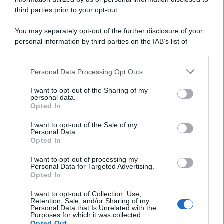
third parties prior to your opt-out.
You may separately opt-out of the further disclosure of your
personal information by third parties on the IAB’s list of
downstream participants.
Personal Data Processing Opt Outs
This information may also be disclosed by us to third parties
on the IAB’s List of Downstream Participants that may further
I want to opt-out of the Sharing of my
disclose it to other third parties.
personal data.
Opted In
Please note that this website/app uses one or more Google
services and may gather and store information including but
I want to opt-out of the Sale of my
Personal Data.
not limited to your visit or usage behaviour. You may click to
Opted In
grant or deny consent to Google and its third-party tags to
use your data for below specified purposes in below Google
I want to opt-out of processing my
consent section.
Personal Data for Targeted Advertising.
Opted In
I want to opt-out of Collection, Use,
Retention, Sale, and/or Sharing of my
Personal Data that Is Unrelated with the
Purposes for which it was collected.
Opted Out