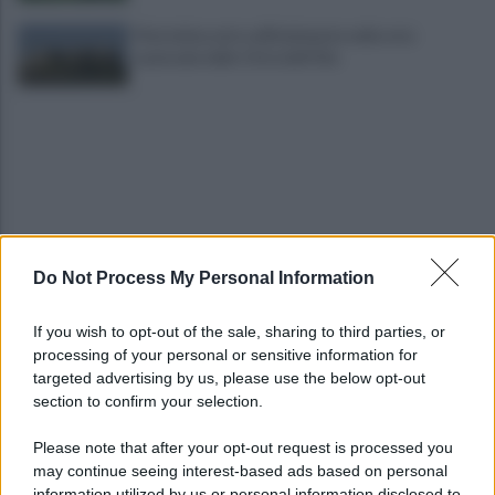
Pietrelcina entra ufficialmente nella rete
nazionale delle Città dell’Olio
Do Not Process My Personal Information
Cherubini si avvicina: prestito con obbligo di
riscatto in caso di serie A
If you wish to opt-out of the sale, sharing to third parties, or
processing of your personal or sensitive information for
È morto Roberto Costanzo, addio a un grande
targeted advertising by us, please use the below opt-out
protagonista della politica sannita
section to confirm your selection.
Please note that after your opt-out request is processed you
may continue seeing interest-based ads based on personal
information utilized by us or personal information disclosed to