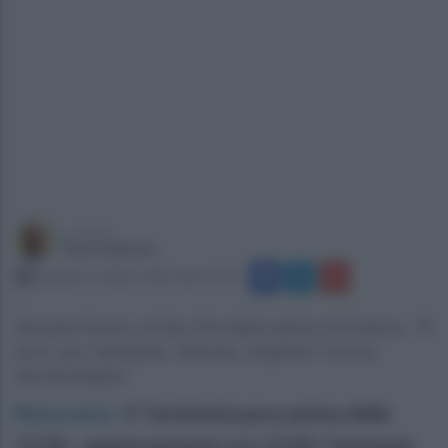
a cura di
Enzo Spiezia
martedì 7 ottobre 2025 alle 12:21
Domani l'arrivo al San Pio della salma di Cosimo, 15
anni, per l'autopsia. Antonia, sospeso il coma
farmacologico
Benevento
.
E' terminata poco prima delle
13.30 - aggiornamento ore 13.40- l'autopsia