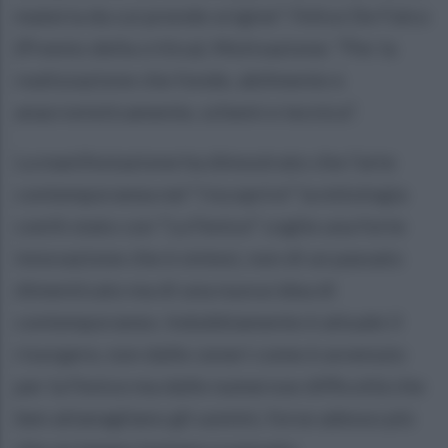
materia da cui prende origine”. Felice De Falco
(Premio della critica). Motivazione: “Per la
realizzazione che fonde, abilmente e
anacronisticamente, schemi e tecnica”.
La manifestazione ha dimostrato che l’arte
contemporanea nel “riscoprire” la mitologia
com’è stato con “La Fenice” coglie una forte
innovazione che è sintesi, non di un passato
dimenticato ma di una nuova idea di
contemporaneo. Indubbiamente è attuale il
risorgere, non dalle ceneri come è avvenuto
per la Fenice ma dalle numerose difficoltà che
ben attanagliano gli uomini, forse adesso più