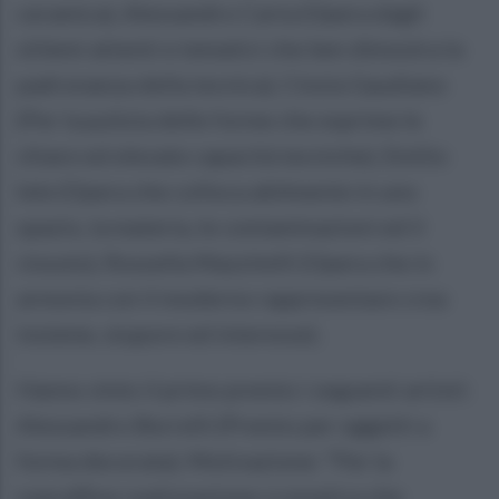
ceramica), Alessandro Carta (Opera dagli
stilemi attenti e tematici che ben dimostra la
padronanza della tecnica), Cinzia Gaudiano
(Per la pulizia delle forme che esprime le
chiare ed elevate capacità tecniche), Emilio
Iele (Opera che colloca abilmente in uno
spazio, la materia, le contaminazioni ed il
vissuto), Rossella Mazzitelli (Opera che in
armonia con il moderno rappresentare crea
insieme, stupore ed interesse).
Hanno vinto il primo premio i seguenti artisti:
Alessandro Borrelli (Premio per oggetti a
forma decorata). Motivazione: “Per la
sopraffine realizzazione cromatica che