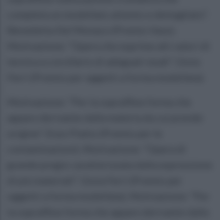
completa un modellato attento e dettagliato”.
Benedetta Del Monaco (Premio Vaso).
Motivazione: “Opera che esprime alti valori di
tecnica a corollario di adeguati studi”. Gioia
Ferri (Premio per oggetti a forma modellata).
Motivazione: “Per la sopraffine forma che
appare derivante dalla materia da cui prende
origine”. Enzo Piatto (Premio per le
contaminazioni). Motivazione: “Opera di
grande pregio caratterizzata dalla espressione
di più materiali”. Gioia Ferri (Premio per
oggetti a forma modellata). Motivazione: “Per
la sopraffine forma che appare derivante dalla