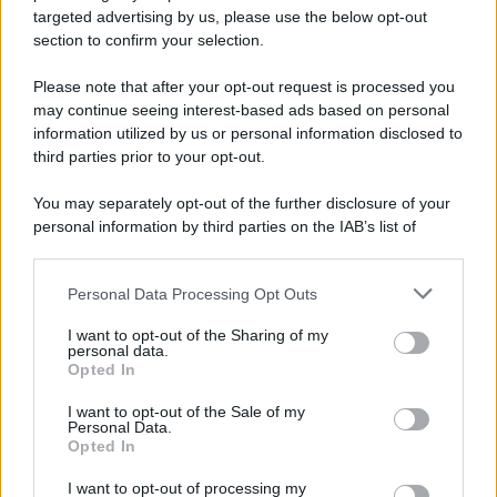
Parchetto di via Aldo Moro: abbandono e
targeted advertising by us, please use the below opt-out
degrado
section to confirm your selection.
Please note that after your opt-out request is processed you
may continue seeing interest-based ads based on personal
information utilized by us or personal information disclosed to
third parties prior to your opt-out.
You may separately opt-out of the further disclosure of your
personal information by third parties on the IAB’s list of
downstream participants.
Personal Data Processing Opt Outs
This information may also be disclosed by us to third parties
on the IAB’s List of Downstream Participants that may further
I want to opt-out of the Sharing of my
disclose it to other third parties.
personal data.
Opted In
Please note that this website/app uses one or more Google
services and may gather and store information including but
I want to opt-out of the Sale of my
Personal Data.
not limited to your visit or usage behaviour. You may click to
Opted In
grant or deny consent to Google and its third-party tags to
use your data for below specified purposes in below Google
I want to opt-out of processing my