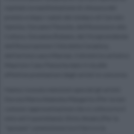
ospitato la manifestazione di chiusura del
premio e dopo i saluti del sindaco di Cerreto
Sannita, Giovanni Parente, dell’Assessore alla
Cultura, Giovanna Rubano, del Vicepresidente
dell’Associazione Città della Ceramica,
dell’artista Laura Marmai, il direttrice artistico
Maurizio Caso Panza ha dato il via alle
effettive premiazioni degli artisti in concorso.
Hanno ricevuto menzioni speciali gli artisti:
Dorota Maria Adamska Margarito (Per la non
comune rappresentazione che si colloca tra il
mito ed il quotidiano), Silvio Amato (Per la
“sposata” commistione tra il ferro e la