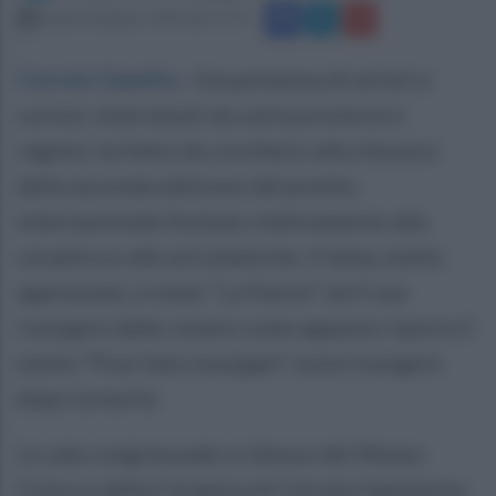
lunedì 18 giugno 2018 alle 15:51
Cerreto Sannita
.
Una presenza di artisti e
curiosi, intervenuti da varie provincie e
regioni, ha fatto da corollario alla chiusura
della seconda edizione del premio
internazionale Assteas relativamente alla
ceramica e alle arti plastiche. Il tema, molto
apprezzato, è stato “La Fenice” ed il suo
risorgere dalle cenere come appunto riporta il
motto “Post fata resurgam” ossia risorgerò
dopo la morte.
Le sala congressuale a ridosso del Museo
Civico e della Ceramica di Cerreto Sannita ha