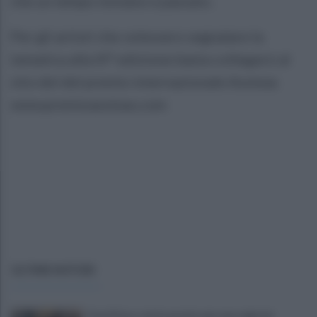
che un tempo lontano e passato.
Per gli artisti che volessero segnalare la
tematica alla III° edizione basta collegarsi al
sito del del premio internazionale Assteas
www.premioassteas.com
ULTIME NOTIZIE
Tony Prisco, tutto pronto per una regia da