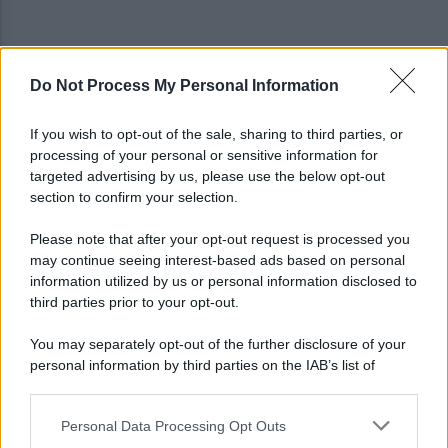
Do Not Process My Personal Information
Benevento, Salvemini: "Una rimonta da squadra
forte. Ora la Fiorentina"
If you wish to opt-out of the sale, sharing to third parties, or
processing of your personal or sensitive information for
Floro Flores soddisfatto a metà e punta la
targeted advertising by us, please use the below opt-out
Fiorentina: "Ci dirà cosa siamo"
section to confirm your selection.
Please note that after your opt-out request is processed you
may continue seeing interest-based ads based on personal
information utilized by us or personal information disclosed to
third parties prior to your opt-out.
You may separately opt-out of the further disclosure of your
personal information by third parties on the IAB’s list of
downstream participants.
Personal Data Processing Opt Outs
This information may also be disclosed by us to third parties