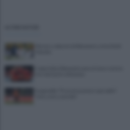
ULTIME NOTIZIE
Mercato, colpaccio del Benevento: arriva David
Okereke
Coppa Italia, il Benevento passa il turno: tutte le
foto del match col Ravenna
Scognamillo: "Prova di carattere. I gol subìti?
Tutto sotto controllo"