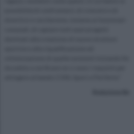
ragazzi, momenti come questi, in cui hanno la
possibilità di confrontarsi, di crescere e di
divertirsi e cercheremo, insieme ai funzionari
comunali, di captare tutti quei progetti
destinati alla creazione di nuove strutture
sportive e alla riqualificazione ed
ottimizzazione di quelle esistenti iniziando fin
da subito a verificare se ci sono i requisiti per
attingere al bando CONI, Sport e Periferie.”
Redazione Bn