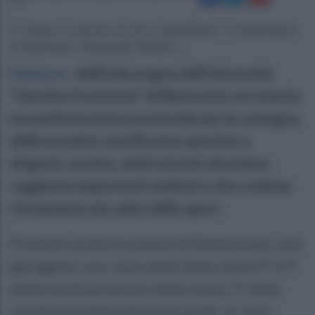
A ritirare il premio di primi classificati, il vicesindaco
di Molinara, Pasquale Baldino....
Molinara
.
Nell’aula magna dell’Università
“Giustino Fortunato” di Benevento si è tenuta
la manifestazione provinciale per la consegna
delle massime onorificenze sportive a
drigenti, società, atleti ed enti che hanno
raggiunto importanti risultati e che credono
fortemente nei valori dello sport.
Premiato anche il comune di Molinara per aver
gareggiato con i suoi atleti delle classi 4° e 5°
della scuola primaria e della classe 1° della
scuola secondaria di primo grado, in varie