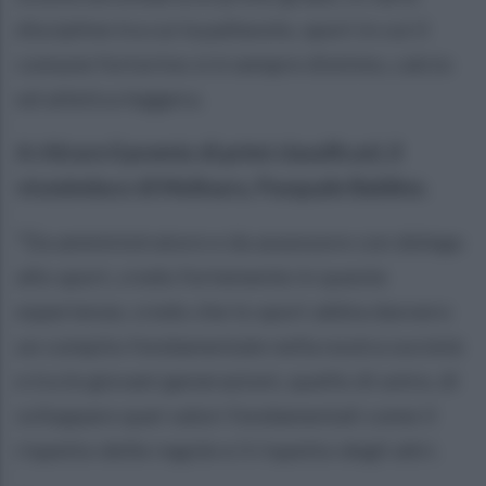
discipline tra cui la pallavolo, sport in cui il
comune fortorino si è sempre distinto, calcio
ed atletica leggera.
A ritirare il premio di primi classificati, il
vicesindaco di Molinara, Pasquale Baldino.
“Da amministratore e da assessore con delega
allo sport, credo fortemente in queste
esperienze, credo che lo sport abbia davvero
un compito fondamentale nella nostra società
e tra le giovani generazioni, quello di unire, di
sviluppare quei valori fondamentali come il
rispetto delle regole e il rispetto degli altri.