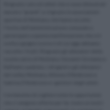
Ringrazio i piccoli atleti che si sono dimostrati
davvero “grandi”, e ringrazio le associazioni
sportive di Molinara, che hanno accolto
l’invito dell’amministrazione comunale a
partecipare a questa manifestazione che si è
svolta a giugno scorso e di cui oggi abbiamo
raccolto i frutti. Ringrazio gli allenatori della
scuola calcio di Molinara, Giovanni Girolamo e
Raffaele Laudonio, i dirigenti e gli allenatori
del volley Molinara, Alfonso D’Ambrosio e
Sabrina D’Ambrosio e i genitori degli atleti.
Cercheremo di cogliere tutte le opportunità
che ci vengono offerte per far vivere ai nostri