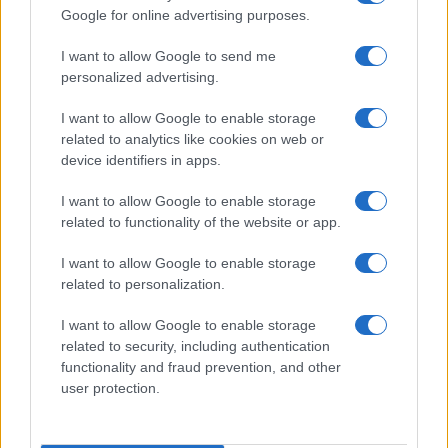
Google for online advertising purposes.
I want to allow Google to send me
personalized advertising.
I want to allow Google to enable storage
related to analytics like cookies on web or
device identifiers in apps.
I want to allow Google to enable storage
related to functionality of the website or app.
I want to allow Google to enable storage
CHI SIAMO
CONTATTI
PUBBLICITÀ
LAVORA CON NOI
related to personalization.
PRIVACY / COOKIE POLICY
PREFERENZE PRIVACY
I want to allow Google to enable storage
OTTO CHANNEL
related to security, including authentication
functionality and fraud prevention, and other
user protection.
Registrazione del Tribunale di Avellino n. 331 del 23/11/1995
Iscritto al Registro degli Operatori di Comunicazione n. 37512