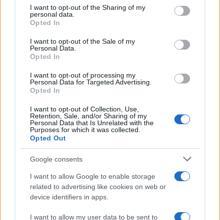
on the IAB’s List of Downstream Participants that may further
I want to opt-out of the Sharing of my
disclose it to other third parties.
personal data.
Opted In
Please note that this website/app uses one or more Google
services and may gather and store information including but
I want to opt-out of the Sale of my
Personal Data.
not limited to your visit or usage behaviour. You may click to
Opted In
grant or deny consent to Google and its third-party tags to
use your data for below specified purposes in below Google
I want to opt-out of processing my
consent section.
Personal Data for Targeted Advertising.
Opted In
I want to opt-out of Collection, Use,
Retention, Sale, and/or Sharing of my
Personal Data that Is Unrelated with the
Purposes for which it was collected.
Opted Out
Google consents
I want to allow Google to enable storage
related to advertising like cookies on web or
device identifiers in apps.
I want to allow my user data to be sent to