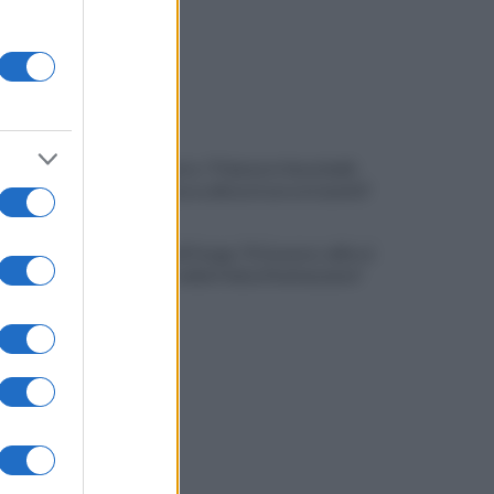
Noi di Centro: "Fiducia in Vessichelli,
convinti possa dimostrare estraneità"
Mastella all'Usapp: "Il Governo rafforzi
l'organico della Polizia Penitenziaria"