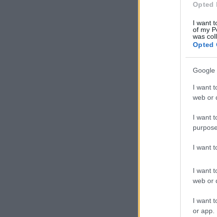
Opted 
I want t
of my P
was col
Opted 
Google 
I want t
web or d
I want t
purpose
I want 
I want t
web or d
I want t
or app.