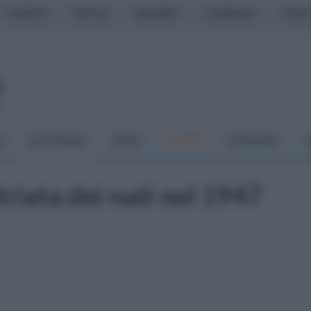
CASERTA
NAPOLI
SALERNO
CAMPANIA
ITALIA
o
À
DAI COMUNI
SPORT
CUCINA
ECONOMIA
C
riata dei nati nel 1947