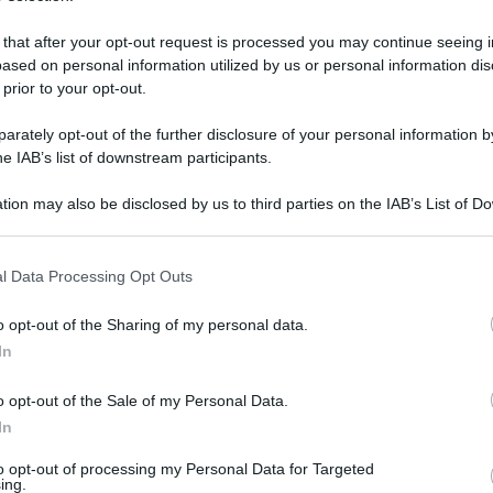
rdati le persone nate nel '47 e che sono
 that after your opt-out request is processed you may continue seeing i
rdi, riferiti in maniera particolare agli anni
ased on personal information utilized by us or personal information dis
 prior to your opt-out.
lo hanno invece caratterizzato la giornata.
rately opt-out of the further disclosure of your personal information by
he IAB’s list of downstream participants.
tion may also be disclosed by us to third parties on the IAB’s List of 
 that may further disclose it to other third parties.
 that this website/app uses one or more Google services and may gath
l Data Processing Opt Outs
including but not limited to your visit or usage behaviour. You may click 
 to Google and its third-party tags to use your data for below specifi
o opt-out of the Sharing of my personal data.
ogle consent section.
In
o opt-out of the Sale of my Personal Data.
In
to opt-out of processing my Personal Data for Targeted
ing.