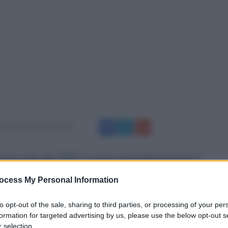
 gennaio 2018 alle 10:23
resi nati nel 1947 si sono ritrovati proprio a
 bellissimo e amato paesello, per festeggiare
ocess My Personal Information
uti iniziali e tanta emozione, i festeggiati,
 sono recati in Chiesa per partecipare alla
to opt-out of the sale, sharing to third parties, or processing of your per
formation for targeted advertising by us, please use the below opt-out s
successivamente in un ristorante. Durante la
 selection.