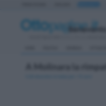
PRIMA PAGINA
AVELLINO
BENEVENTO
Venerdì 7 Agosto 2026
| Direttore Editoriale:
Antonio Sass
HOME
POLITICA
CRONACA
ATTUALIT
A Molinara la rimpat
Il 28 dicembre la festa per i 70 anni