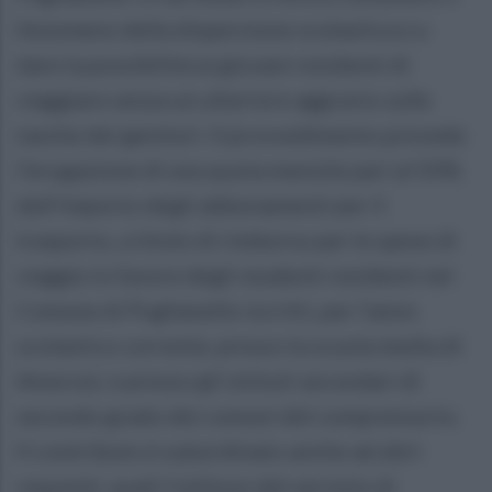
fenomeno della dispersione scolastica e a
dare la possibilità ai giovani residenti di
viaggiare senza un ulteriore aggravio sulle
tasche dei genitori. Il provvedimento prevede
l’erogazione di una quota mensile pari al 50%
dell’importo degli abbonamenti per il
trasporto, a titolo di rimborso per le spese di
viaggio in favore degli studenti residenti nel
Comune di Puglianello iscritti, per l’anno
scolastico corrente, presso la scuola media di
Amorosi, e presso gli istituti secondari di
secondo grado dei comuni del comprensorio.
Il contributo è subordinato anche ad altri
requisiti, quali l’utilizzo del servizio di