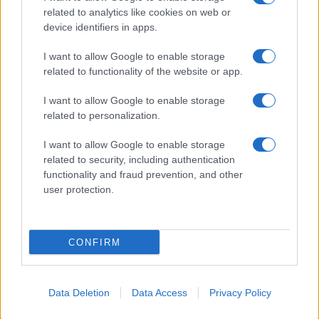
related to analytics like cookies on web or
device identifiers in apps.
I want to allow Google to enable storage
related to functionality of the website or app.
I want to allow Google to enable storage
CHI SIAMO
CONTATTI
PUBBLICITÀ
LAVORA CON NOI
related to personalization.
PRIVACY / COOKIE POLICY
PREFERENZE PRIVACY
I want to allow Google to enable storage
OTTO CHANNEL
related to security, including authentication
functionality and fraud prevention, and other
user protection.
Registrazione del Tribunale di Avellino n. 331 del 23/11/1995
Iscritto al Registro degli Operatori di Comunicazione n. 37512
© Riproduzione Riservata – Ne è consentita esclusivamente una
CONFIRM
riproduzione parziale con citazione della fonte corretta
www.ottopagine.it
Data Deletion
Data Access
Privacy Policy