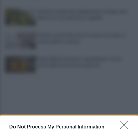
Violento temporale, allagamenti e disagi: cade
albero in contrada Piano Cappelle
Pistola e proiettili sotto il cuscino: fermata, si
sente male in caserma
Vulneralibità climatica: Legambiente "senza
rinnovabili aree interne esposte"
Do Not Process My Personal Information
Siccità e maltempo: agricoltura in ginocchio, la
Regione "sosterremo le aziende"