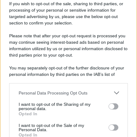
If you wish to opt-out of the sale, sharing to third parties, or
processing of your personal or sensitive information for
Ferisce la mamma durante una lite, allontanato
targeted advertising by us, please use the below opt-out
d'urgenza dall'abitazione
section to confirm your selection.
Please note that after your opt-out request is processed you
may continue seeing interest-based ads based on personal
information utilized by us or personal information disclosed to
third parties prior to your opt-out.
You may separately opt-out of the further disclosure of your
personal information by third parties on the IAB’s list of
downstream participants.
Personal Data Processing Opt Outs
This information may also be disclosed by us to third parties
on the IAB’s List of Downstream Participants that may further
I want to opt-out of the Sharing of my
disclose it to other third parties.
personal data.
Opted In
Please note that this website/app uses one or more Google
services and may gather and store information including but
I want to opt-out of the Sale of my
Personal Data.
not limited to your visit or usage behaviour. You may click to
Opted In
grant or deny consent to Google and its third-party tags to