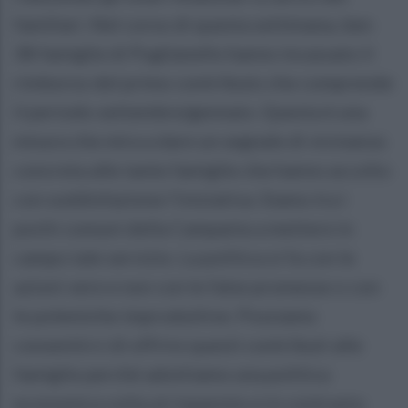
familiari. Nel corso di questa settimana, ben
38 famiglie di Puglianello hanno incassato il
rimborso del primo contributo che comprende
il periodo settembre/gennaio. Questa è una
misura che mira a dare un segnale di vicinanza
concreta alle tante famiglie che hanno accolto
con soddisfazione l’iniziativa. Siamo tra i
pochi comuni della Campania a mettere in
campo tale servizio. La politica si fa con le
azioni vere e non con le false promesse o con
le polemiche improduttive. Possiamo
consentirci di offrire questi contributi alle
famiglie perché adottiamo una politica
economica volta al risparmio e in contrasto