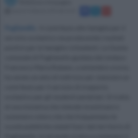
Redazione Ottopagine
venerdì 15 febbraio 2019 alle 16:35
Puglianello
.
Il contributo alle famiglie per il
servizio scolastico sta producendo risultati
positivi per le famiglie richiedenti. La Giunta
comunale di Puglianello guidata dal sindaco
Francesco Maria Rubano, a settembre scorso,
ha varato un atto di indirizzo per stanziare un
contributo per il servizio di trasporto
scolastico per gli studenti pendolari. Si tratta
di una iniziativa che intende incentivare e
sostenere coloro che che frequentano le
scuole pubbliche statali fuori dal territorio di
Puglianello. In tal modo si mira a contenere il