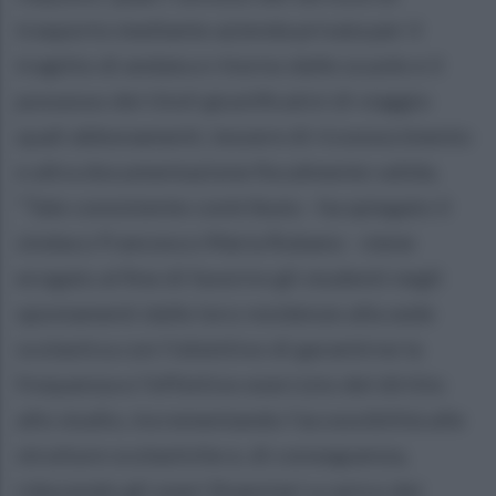
trasporto mediante azienda privata per il
tragitto di andata e ritorno dalle scuole e il
possesso dei titoli giustificativi di viaggio
quali abbonamenti, tessere di riconoscimento
e altra documentazione fiscalmente valida.
“Tale consistente contributo - ha spiegato il
sindaco Francesco Maria Rubano - viene
erogato al fine di favorire gli studenti negli
spostamenti dalle loro residenze alla sede
scolastica con l’obiettivo di garantirne la
frequenza e l’effettivo esercizio del diritto
allo studio, incrementando l’accessibilità alle
strutture scolastiche e, di conseguenza,
riducendo gli oneri finanziari a carico dei