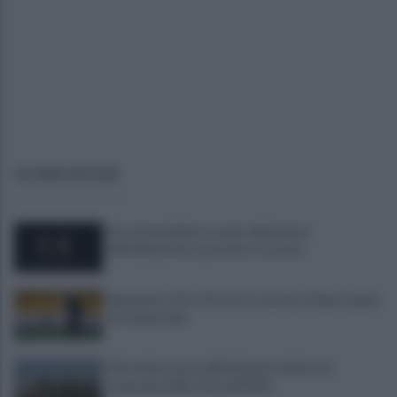
ULTIME NOTIZIE
Era ai domiciliari, trovato all'esterno
dell'abitazione e portato in carcere
Benevento, Floro Flores ne convoca 25 per la gara
di Coppa Italia
Pietrelcina entra ufficialmente nella rete
nazionale delle Città dell’Olio