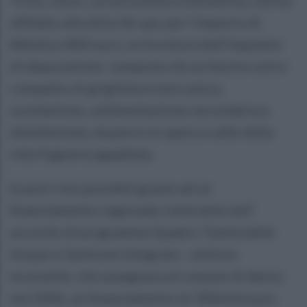
Troisi, dove, con procedura transattiva, veniva
affidato alla ditta Ibi spa, per l’importo di
84mila e 800 euro, la fornitura dell’impianto
di depurazione composto da un bacino unico
compatto di grigliatura meccanica,
ossidazione, sedimentazione secondaria e
disinfezione, da porre in opera a valle della
rete fognaria appaltata.
(Lavori resi possibili grazie ad un
finanziamento regionale rientrante nell’
accordo di programma Quadro Tutela delle
Acque e Gestione Integrata –utilizzo
economie, che assegnava al comune di Apice,
nel 2006, un finanziamento di 300mila euro