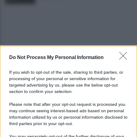
Do Not Process My Personal Information
Cherubini si avvicina: prestito con obbligo di
riscatto in caso di serie A
If you wish to opt-out of the sale, sharing to third parties, or
processing of your personal or sensitive information for
È morto Roberto Costanzo, addio a un grande
targeted advertising by us, please use the below opt-out
protagonista della politica sannita
section to confirm your selection.
Please note that after your opt-out request is processed you
may continue seeing interest-based ads based on personal
information utilized by us or personal information disclosed to
third parties prior to your opt-out.
You may separately opt-out of the further disclosure of your