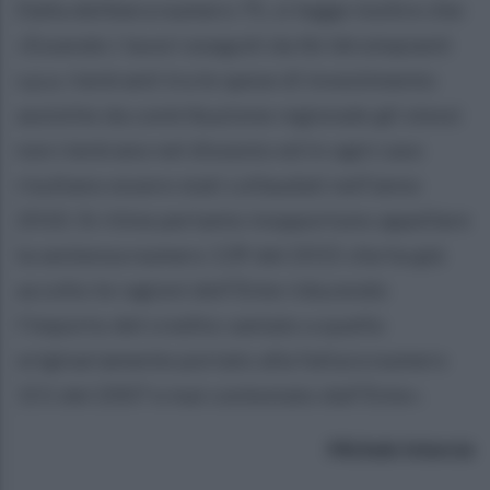
Dalla delibera numero 75, si legge inoltre che:
«Essendo i lavori eseguiti da Ibi Idroimpianti
s.p.a. rientranti tra le spese di investimento
assistite da contribuzione regionale gli stessi
non rientrano nel dissesto ed in ogni caso
risultano essere stati collaudati nell’anno
2010. Si ritine pertanto inopportuno appellare
la sentenza numero 139 del 2015 che ha già
accolto le ragioni dell’Ente riducendo
l’importo del credito vantato a quello
originariamente portato alla fattura numero
151 del 2007 e mai contestato dall’Ente».
Michele Intorcia