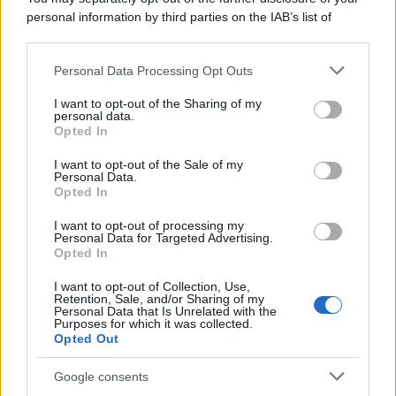
personal information by third parties on the IAB’s list of
downstream participants.
Personal Data Processing Opt Outs
This information may also be disclosed by us to third parties
on the IAB’s List of Downstream Participants that may further
I want to opt-out of the Sharing of my
disclose it to other third parties.
personal data.
Opted In
Please note that this website/app uses one or more Google
services and may gather and store information including but
I want to opt-out of the Sale of my
Personal Data.
not limited to your visit or usage behaviour. You may click to
Opted In
grant or deny consent to Google and its third-party tags to
use your data for below specified purposes in below Google
I want to opt-out of processing my
consent section.
Personal Data for Targeted Advertising.
Opted In
I want to opt-out of Collection, Use,
Retention, Sale, and/or Sharing of my
Personal Data that Is Unrelated with the
Purposes for which it was collected.
Opted Out
Google consents