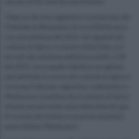
cercato di far rientrare nel dissesto.
Dopo un decreto ingiuntivo riconosciuto dal
Tribunale di Benevento di circa 83mila euro,
con una sentenza del 2012, nei riguardi del
comune di Apice, e a favore della Ditta, si è
arrivati alla sentenza definitiva numero 139
del 2015, con la quale il giudice accoglieva
parzialmente il ricorso del comune di Apice e
revocava il decreto ingiuntivo, stabilendo in
46mila euro la somma che il comune di Apice
doveva versare nelle casse della ditta Ibi spa.
Si ricorda che la ditta in un primo momento
aveva chiesto 96mila euro.