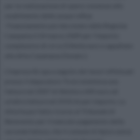
per la realizzazione di opere connesse allo
smaltimento delle acque reflue.
Finanziamento poi decretato dalla Regione
Campania il 24 marzo 2009 per l’importo
complessivo di circa 254mila euro e appaltato
alla ditta Casamassa Donato ).
L’impresa Ibi spa a seguito dei lavori effettuati
presso il depuratore Troisi emetteva una
fattura nel 2007 di 46mila e 640 euro ed
un’altra fattura nel 2010 di pari importo. La
ditta ha poi fatto ricorso al Tribunale di
Benevento per il mancato pagamento della
seconda fattura, che il comune di Apice aveva