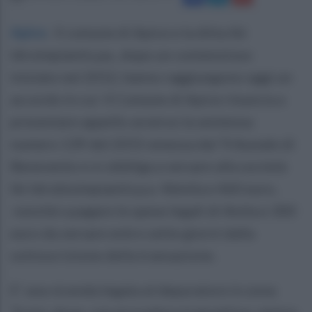
Apice
.
Il comune di Apice e la ditta Ibi
Idroimpiantis.pa., dopo un contenzioso
iniziato nel 2012, hanno raggiungono oggi un
accordo in cui Il Comune di Apice rinuncia a
presentare appello avverso la sentenza
numero 139 del 2015 emessa dal Tribunale di
Benevento e si obbliga a versare alla società
Ibi Idrobioimpiantis.p.a 46mila e 460 euro,
nonché a pagare le spese legali di 4mila e 300
euro da versare entro sette giorni dalla
sottoscrizione della transazione.
E’ una vicenda legata al depuratore in zona