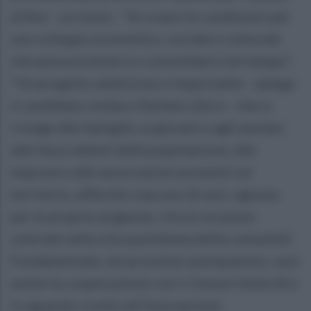
al fine - scrivono - “di creare le condizioni per
uno sviluppo economico, sociale e culturale
che possa evolversi e consolidarsi nel tempo”.
“Un progetto ambizioso e importante - spiega
il candidato sindaco Stefano Zarro - che si
rivolge alle famiglie, ai giovani e agli anziani,
alle fasce deboli della popolazione, alle
imprese e alle associazioni presenti sul
territorio, affinché ciascuno di essi, ognuno
per le proprie esigenze, ritrovi un posto
centrale nella vita quotidiana della comunità”.
Fondamentale, nel prossimo quinquennio, sarà
anche la cooperazione con i Comuni limitrofi e
lo sguardo rivolto all’innovazione: