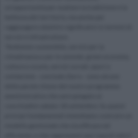
un’opportunità per esaltare la tradizione e la
bellezza del territorio, ma anche per
raggiungere obiettivi significativi in termini di
servizi e infrastrutture.
“Ambiente sostenibile, servizi per la
cittadinanza e per le aziende, green economy,
cultura e scuola, servizi sociali, sport e
solidarietà - conclude Zarro - sono alcune
delle parole chiave del nostro programma
amministrativo che sarà spiegato ai
concittadini sabato 18 settembre. Su questi
principi fondamentali intendiamo costruire un
modello gestionale che sia efficace ed
efficiente, e che rappresenti una ‘casa di vetro’