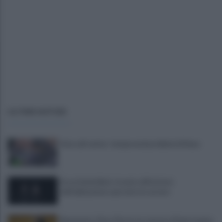
ULTIME NOTIZIE
Asia call center: temporanei problemi di linea
Era ai domiciliari, trovato all'esterno
dell'abitazione e portato in carcere
Benevento, Floro Flores ne convoca 25 per la gara