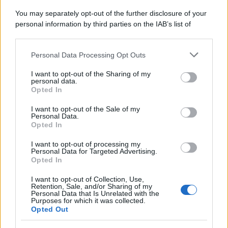
You may separately opt-out of the further disclosure of your
personal information by third parties on the IAB’s list of
downstream participants.
Personal Data Processing Opt Outs
This information may also be disclosed by us to third parties
on the IAB’s List of Downstream Participants that may further
I want to opt-out of the Sharing of my
disclose it to other third parties.
personal data.
Opted In
Please note that this website/app uses one or more Google
services and may gather and store information including but
I want to opt-out of the Sale of my
Personal Data.
not limited to your visit or usage behaviour. You may click to
Opted In
grant or deny consent to Google and its third-party tags to
use your data for below specified purposes in below Google
I want to opt-out of processing my
consent section.
Personal Data for Targeted Advertising.
Opted In
I want to opt-out of Collection, Use,
Retention, Sale, and/or Sharing of my
Personal Data that Is Unrelated with the
Purposes for which it was collected.
Opted Out