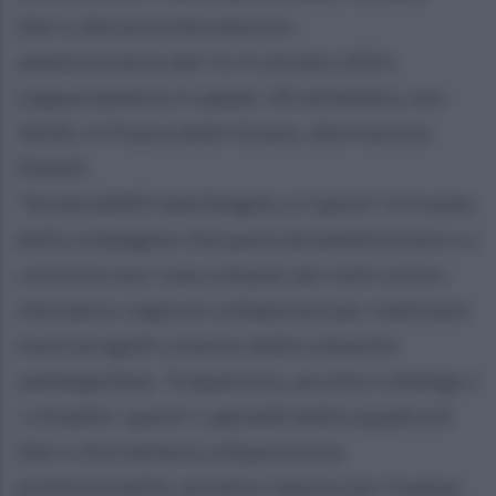
Zarro alle prossime elezioni
amministrative del 3 e 4 ottobre 2021.
L’appuntamento è sabato 18 settembre, ore
18:00, in Piazza delle Grazie, alla frazione
Panelli.
“SosteniAMO Sant’Angelo a Cupolo” è il nome
della compagine che punta ad amministrare e a
costruire una ‘casa comune’ per tutti coloro
che hanno voglia di collaborare per realizzare
nuovi progetti a favore della comunità
santangiolese. Trasparenza, ascolto e dialogo co
i cittadini: questi i capisaldi della squadra di
Zarro che metterà a disposizione
professionalità, serietà e l’amore per il paese,