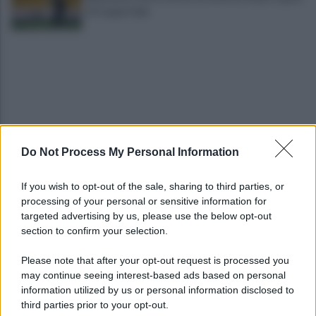
di Coppa Italia
Do Not Process My Personal Information
Pietrelcina entra ufficialmente nella rete
nazionale delle Città dell’Olio
If you wish to opt-out of the sale, sharing to third parties, or
processing of your personal or sensitive information for
Cherubini si avvicina: prestito con obbligo di
targeted advertising by us, please use the below opt-out
riscatto in caso di serie A
section to confirm your selection.
Please note that after your opt-out request is processed you
may continue seeing interest-based ads based on personal
information utilized by us or personal information disclosed to
third parties prior to your opt-out.