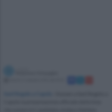
a cura di
Redazione Ottopagine
venerdì 17 settembre 2021 alle 09:50
Sant'Angelo a Cupolo
.
Domani a Sant’Angelo a
Cupolo la presentazione ufficiale della lista
che sosterrà il candidato sindaco Stefano