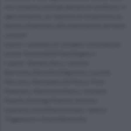
che consenta a tutti gli abitanti di verificare, in
ogni momento, se l’operato di chi governa sia
davvero finalizzato alla realizzazione del bene
comune”.
Questi i candidati al Consiglio Comunale per
la lista ‘SosteniAMO Sant’Angelo a
Cupolo’: Stefano Zarro, Carmine
Barricella, Marcello D’Agostino, Luca De
Mercurio, Alessandro De Pierro, Fiore
Mammaro, Maria Irma Musco, Giovanni
Panella, Dominga Pedicini, Antonio
Quaranta, Irma Mimma Scolaro, Valeria
Triggianese e Orsola Botticella.