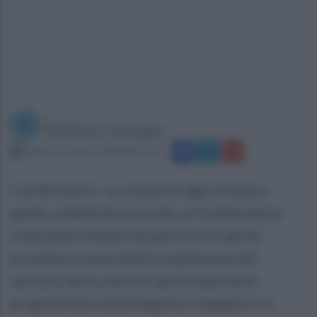
a cura di
Redazione Ottopagine
sabato 30 marzo 2024 alle 17:19
Castelvenere
.
La scuole di ogni ordine e
grado, pubbliche e private, di Castelvenere
resteranno chiuse nei giorni 5 e 6 aprile
prossimo a causa della sospensione del
servizio idrico dovuto ad un intervento
programmato dalla Regione Campania. Le