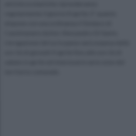
attività scolastiche riprenderanno
regolarmente il giorno 8 aprile. E’ quanto
dispone con una ordinanza il Sindaco di
Castelvenere dottor Alessandro Di Santo.
L’erogazione idrica in paese sarà sospesa dalle
ore 16 di giovedì 4 aprile fino alle ore 16 di
sabato 6 aprile ed interesserà varie zone del
territorio comunale.