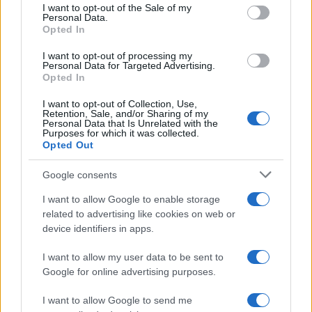
services and may gather and store information including but
I want to opt-out of the Sale of my
Personal Data.
not limited to your visit or usage behaviour. You may click to
Opted In
grant or deny consent to Google and its third-party tags to
use your data for below specified purposes in below Google
I want to opt-out of processing my
consent section.
Personal Data for Targeted Advertising.
Opted In
I want to opt-out of Collection, Use,
Retention, Sale, and/or Sharing of my
Personal Data that Is Unrelated with the
Purposes for which it was collected.
Opted Out
Google consents
I want to allow Google to enable storage
related to advertising like cookies on web or
device identifiers in apps.
I want to allow my user data to be sent to
Google for online advertising purposes.
I want to allow Google to send me