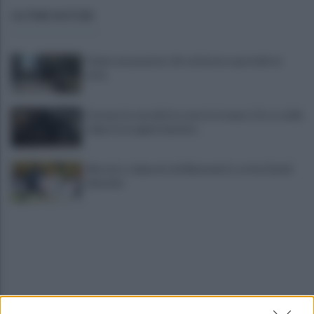
ULTIME NOTIZIE
Federconsumatori: Air attivi uno sportello in
città
Cercano la cassaforte, non la trovano. Oro e soldi,
colpo in un appartamento
Mercato, colpaccio del Benevento: arriva David
Okereke