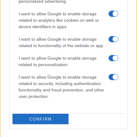
personalized advertising.
I want to allow Google to enable storage
related to analytics like cookies on web or
device identifiers in apps.
I want to allow Google to enable storage
related to functionality of the website or app.
I want to allow Google to enable storage
CHI SIAMO
CONTATTI
PUBBLICITÀ
LAVORA CON NOI
related to personalization.
PRIVACY / COOKIE POLICY
PREFERENZE PRIVACY
I want to allow Google to enable storage
OTTO CHANNEL
related to security, including authentication
functionality and fraud prevention, and other
user protection.
Registrazione del Tribunale di Avellino n. 331 del 23/11/1995
Iscritto al Registro degli Operatori di Comunicazione n. 37512
© Riproduzione Riservata – Ne è consentita esclusivamente una
CONFIRM
riproduzione parziale con citazione della fonte corretta
www.ottopagine.it