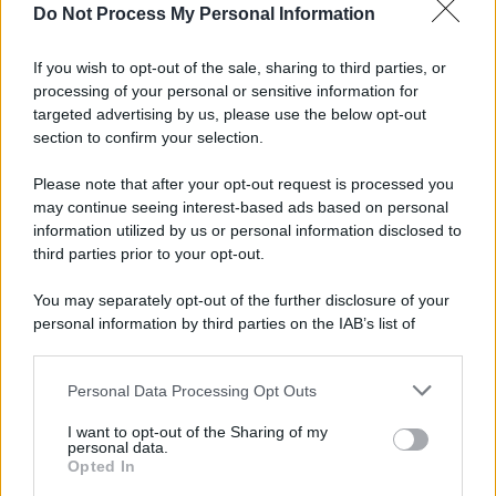
Do Not Process My Personal Information
Coppa Italia, il Benevento passa il turno: tutte le
foto del match col Ravenna
If you wish to opt-out of the sale, sharing to third parties, or
processing of your personal or sensitive information for
Scognamillo: "Prova di carattere. I gol subìti?
targeted advertising by us, please use the below opt-out
Tutto sotto controllo"
section to confirm your selection.
Please note that after your opt-out request is processed you
may continue seeing interest-based ads based on personal
information utilized by us or personal information disclosed to
third parties prior to your opt-out.
You may separately opt-out of the further disclosure of your
personal information by third parties on the IAB’s list of
downstream participants.
Personal Data Processing Opt Outs
This information may also be disclosed by us to third parties
on the IAB’s List of Downstream Participants that may further
I want to opt-out of the Sharing of my
disclose it to other third parties.
personal data.
Opted In
Please note that this website/app uses one or more Google