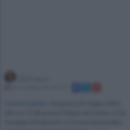
a cura di
Imma Tedesco
giovedì 19 giugno 2025 alle 11:37
Cerreto Sannita
.
Domenica 29 Giugno 2025,
alle ore 11.30, presso Palazzo del Genio, in Via
Giuseppe D'Andrea 87 a Cerreto Sannita (Bn),