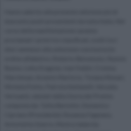
Hanno aderito alla presente edizione più di
duecento poeti provenienti da tutta Italia. Nel
corso della manifestazione saranno
proclamati i primi tre classificati, scelti tra i
dieci ammessi alla selezione conclusiva (in
ordine alfabetico, Roberto Benvenuto, Nunzio
Buono, Lidia Dragone, Ivan Fedeli, Cristina
Marchesan, Arsenio Marforio, Tiziana Monari,
Michela Polito, Patrizia Stefanelli, Veruska
Vertuani), valutati dalla Giuria del Premio
composta da: Tullia Bartolini, Domenico
Cipriano (Presidente), Rosanna Fappiano,
Antonietta Gnerre, Monica Iadarola,