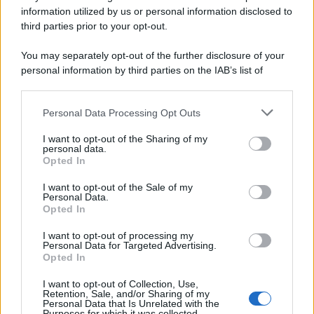
information utilized by us or personal information disclosed to
third parties prior to your opt-out.
You may separately opt-out of the further disclosure of your
personal information by third parties on the IAB’s list of
downstream participants.
Personal Data Processing Opt Outs
This information may also be disclosed by us to third parties
on the IAB’s List of Downstream Participants that may further
I want to opt-out of the Sharing of my
disclose it to other third parties.
personal data.
Opted In
Please note that this website/app uses one or more Google
services and may gather and store information including but
I want to opt-out of the Sale of my
Personal Data.
not limited to your visit or usage behaviour. You may click to
Opted In
grant or deny consent to Google and its third-party tags to
use your data for below specified purposes in below Google
I want to opt-out of processing my
consent section.
Personal Data for Targeted Advertising.
Opted In
I want to opt-out of Collection, Use,
Retention, Sale, and/or Sharing of my
Personal Data that Is Unrelated with the
Purposes for which it was collected.