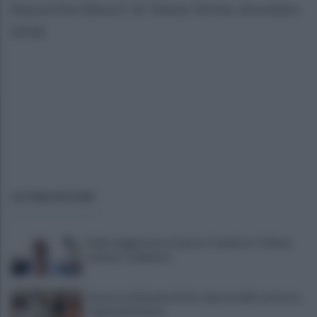
Nuova Don Bosco” di Telese Terme, dicembre
2018.
ULTIME NOTIZIE
Dalla maggioranza risposta "mediocre" al flash
mob per l'ambiente
Stasera col Ravenna Floro riparte dalle certezze...
sognando Firenze