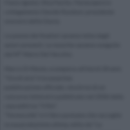
Flavio Ignelzi, Rita Pacilio. Parteciperà in
collegamento Davide Rondoni, presidente
onorario della Giuria.
Le poesie dei finalisti saranno lette dagli
autori presenti. Le musiche saranno eseguite
dal M° Mario Del Vecchio.
Marco Di Meola, scomparso all’età di 28 anni.
“Ora di aria” è la sua prima
pubblicazione ufficiale, vincitrice di un
concorso letterario pubblicato nel 2006 dalla
casa editrice “Il filo”.
“Fermocolle” è il libro postumo che raccoglie
la sua produzione ultima, edito da “La