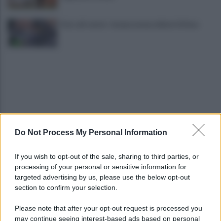
Asia call center: temporanei problemi di linea
Do Not Process My Personal Information
Era ai domiciliari, trovato all'esterno
dell'abitazione e portato in carcere
If you wish to opt-out of the sale, sharing to third parties, or
processing of your personal or sensitive information for
Benevento, Floro Flores ne convoca 25 per la gara
targeted advertising by us, please use the below opt-out
di Coppa Italia
section to confirm your selection.
Please note that after your opt-out request is processed you
may continue seeing interest-based ads based on personal