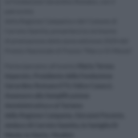
la Fondazione Gerardino Romano, con il
patrocinio
della Regione Campania e del Comune di
Cerreto Sannita, presenterà la cerimonia
di premiazione della sesta edizione 2024 del
Premio Nazionale di Poesia “Marco Di Meola”.
Parteciperanno all’evento
Maria Teresa
Imparato, Presidente della Fondazione
Gerardino Romano ETS, Felice Casucci,
Assessore alla Semplificazione
Amministrativa e al Turismo
della Regione Campania, Giovanni Parente,
sindaco di Cerreto Sannita, la famiglia Di
Meola, la Giuria, i finalist
i.