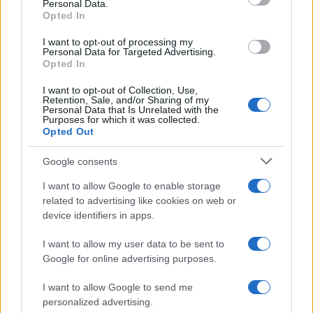
Personal Data.
not limited to your visit or usage behaviour. You may click to
Opted In
grant or deny consent to Google and its third-party tags to
use your data for below specified purposes in below Google
I want to opt-out of processing my
consent section.
Personal Data for Targeted Advertising.
Opted In
I want to opt-out of Collection, Use,
Retention, Sale, and/or Sharing of my
Personal Data that Is Unrelated with the
Purposes for which it was collected.
Opted Out
Google consents
I want to allow Google to enable storage
related to advertising like cookies on web or
device identifiers in apps.
I want to allow my user data to be sent to
Google for online advertising purposes.
I want to allow Google to send me
personalized advertising.