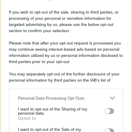
Benevento-Ravenna in diretta televisiva su
Ottochannel
If you wish to opt-out of the sale, sharing to third parties, or
processing of your personal or sensitive information for
Violento temporale, allagamenti e disagi: cade
targeted advertising by us, please use the below opt-out
albero in contrada Piano Cappelle
section to confirm your selection.
Please note that after your opt-out request is processed you
may continue seeing interest-based ads based on personal
information utilized by us or personal information disclosed to
third parties prior to your opt-out.
You may separately opt-out of the further disclosure of your
personal information by third parties on the IAB’s list of
downstream participants.
Personal Data Processing Opt Outs
This information may also be disclosed by us to third parties
on the IAB’s List of Downstream Participants that may further
I want to opt-out of the Sharing of my
disclose it to other third parties.
personal data.
Opted In
Please note that this website/app uses one or more Google
services and may gather and store information including but
I want to opt-out of the Sale of my