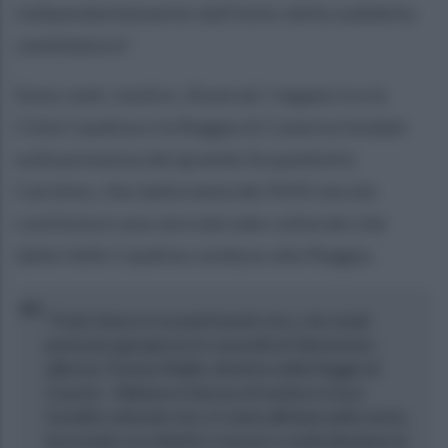
indipendentemente dall'esito della suddetta
candidatura”.
Sono stati, inoltre, illustrati i legami tra la
Città Caudina e la Reggia di Caserta fondati
sulla presenza del grande Acquedotto
Carolino, che dalla metà del XVIII secolo
costituisce una vera dorsale culturale che
dalla Valle Caudina conduce alla Reggia.
"Il sito Unesco è un patrimonio vivo, che rende
partecipi ogni giorno le comunità di riferimento -
afferma Tiziana Maffei, direttore della Reggia di
Caserta - Abbiamo il dovere di mettere in luce
l'eredità culturale che ci è stata affidata dalla storia,
lavorando con obiettivi comuni e condividendone la