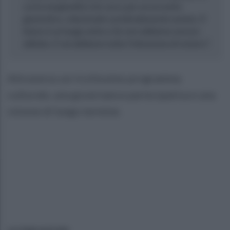
cui la marginalità si fa varco per un avvenire
generativo, relazionale e profondamente umano. Il
futuro è un luogo antico che non abbiamo ancora
abitato. E noi abbiamo tutta l’intenzione di restarci”.
Attraverso un ricchissimo programma
culturale, una governance partecipativa e una
visione di lungo termine.