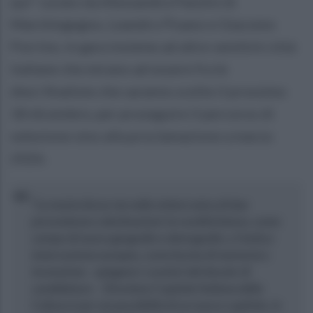
qui” curato da Alessandra Panzini di
Marchingegno, Leandro Pisano e Giacomo
Porrino, in gara insieme ad altre ventitré città
italiane che mirano ad essere fra le
dieci finaliste che saranno scelte il prossimo
18 dicembre, per proseguire il percorso di
selezione sino alla proclamazione a marzo
2026.
“La nostra forza sta nella sintesi unica di due
provenienze e destinazioni: la ruralità futura, come
campo di nuove geografie e demografie, e l’antica
innervazione europea, come fucina di memoria e
invenzione. -spiegano i curatori del dossier di
candidatura - Diventare Capitale Italiana della
Cultura è per noi possibilità di un nuovo capitolo, in