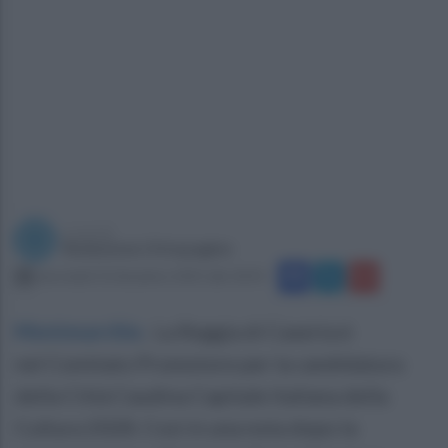
a cura di
Redazione Ottopagine
mercoledì 10 dicembre 2025 alle 18:45
Montesarchio
.
La Reggia di Caserta è
nel Comitato Promotore per la candidatura
della Città Caudina Capitale Italiana della
Cultura 2028. Così in una nota dopo la