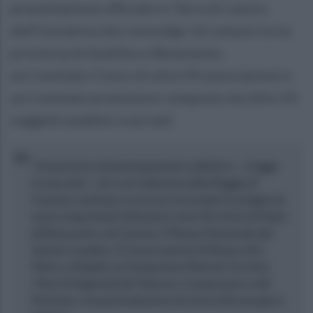
presentazione ufficiale in Terra di Lavoro
dell'iniziativa che coinvolge 14 comuni tra la
provincia di Avellino e Benevento,
un Comitato Civico di oltre 90 associazioni e
un Comitato promotore composto da oltre 50
soggetti pubblici e privati.
“Un processo di partecipazione collettiva – si legge
in una nota - che con l’adesione della Reggia di
Caserta continua a crescere ricevendo il sostegno di
nuove importanti istituzioni come l’Archivio di Stato
di Benevento e di Caserta, il Museo Nazionale del
Sannio Caudino, il Conservatorio di Musica di S.
Pietro a Majella, la Fondazione Pietà de Turchini,
i Parchi Regionali del Taburno-Camposauro e del
Partenio, e la partecipazione di università europee e