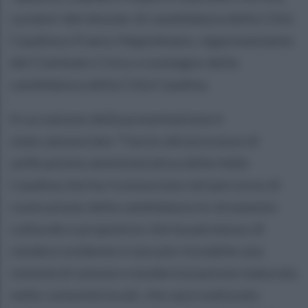
curatori del dossier di candidatura della Città
Caudina e Franco Napoletano, rappresentante
del Comitato Civico a sostegno della
candidatura della Città Caudina.
In occasione della presentazione è
stato annunciato “l’avvio del processo di
unificazione amministrativa della Valle
Caudina che ha riconosciuto nel percorso di
costruzione della candidatura lo strumento
culturale e propulsivo che ha permesso di
rendere evidente e non più rinviabile una
volontà di unione e modernizzazione maturata
nelle comunità locali, che sarà realizzata