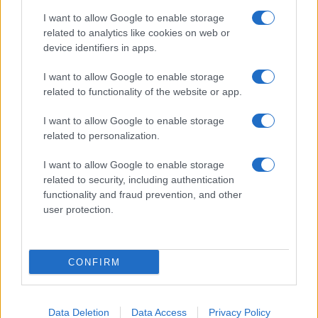
I want to allow Google to enable storage
related to analytics like cookies on web or
device identifiers in apps.
I want to allow Google to enable storage
related to functionality of the website or app.
I want to allow Google to enable storage
CHI SIAMO
CONTATTI
PUBBLICITÀ
LAVORA CON NOI
related to personalization.
PRIVACY / COOKIE POLICY
PREFERENZE PRIVACY
I want to allow Google to enable storage
OTTO CHANNEL
related to security, including authentication
functionality and fraud prevention, and other
user protection.
Registrazione del Tribunale di Avellino n. 331 del 23/11/1995
Iscritto al Registro degli Operatori di Comunicazione n. 37512
© Riproduzione Riservata – Ne è consentita esclusivamente una
CONFIRM
riproduzione parziale con citazione della fonte corretta
www.ottopagine.it
Data Deletion
Data Access
Privacy Policy