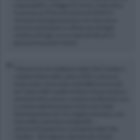
responsabilità. La Reggia di Caserta, in tale ottica,
ha promosso il Piano di Gestione di UNESCO,
strumento di programmazione che nasce da un
processo partecipativo e riflette una strategia
condivisa di lungo corso a tutela del Sito per le
generazioni presenti e future".
“Dal processo di candidatura della Città Caudina a
capitale italiana della cultura 2028, è emersa in
modo chiaro, trasversale e ineludibile la necessità
per l'intera Valle Caudina di dotarsi di una struttura
amministrativa univoca, moderna ed efficiente, tesa
a risolvere definitivamente i limiti storici della
frammentazione che l’ha relegata nel tempo a una
inesorabile e pericolosa marginalità. –
annuncia Pasquale Fucci, presidente della Città
Caudina - Tale esigenza risponde alla volontà