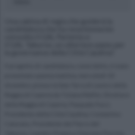
italiane.
Una cabina di regia che guiderà la
candidatura che ha recentemente
coinvolto il GAL Partenio e
il GAL Taburno, un ulteriore passo per
la governance della Città Caudina”.
Il progetto di candidatura, come detto, è stato
presentato questa mattina, mercoledì 10
dicembre, presso la Sala Terra di Lavoro della
Reggia di Caserta da Tiziana Maffei, Direttore
della Reggia di Caserta, Pasquale Fucci,
Presidente della Città Caudina, Costantino
Caturano, Presidente del Parco del
Taburno, Leandro Pisano e Giacomo Porrino,