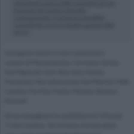
chiaramente espressa dalle comunità locali, ed è
funzionale alle moderne sfide della
contemporaneità, in termini di sostenibilità,
competitività, servizi ai cittadini e gestione delle
risorse”.
Il progetto mette in rete i quattordici
comuni di Montesarchio, Cervinara, Airola,
Sant'Agata de' Goti, Bucciano, Arpaia,
Pannarano, Roccabascerana, San Martino Valle
Caudina, Forchia, Paolisi, Moiano, Bonea e
Rotondi.
Ad accompagnare la candidatura è il Dossier
“Città Caudina. Terra Futura. Europa abita