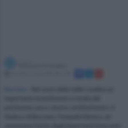
a cura di
Redazione Ottopagine
mercoledì 11 marzo 2026 alle 17:08
Bucciano
.
Nel cuore della Valle Caudina un
importante investimento a tutela del
patrimonio sacro-storico-architettonico. Il
Sindaco di Bucciano, Pasquale Matera, ad
annunciare l’inizio degli importanti interventi