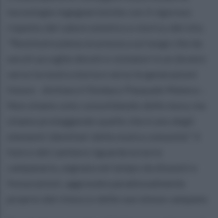
tecnologie ingegneristiche con il rigoroso
rispetto del valore estetico e storico del sito.
"Restituire piena sicurezza a un luogo che da
secoli accoglie devoti e visitatori è un dovere
verso la nostra storia e verso le generazioni
future - dichiara il Sindaco Pasquale Matera -.
Non stiamo solo consolidando delle mura, ma
stiamo proteggendo quello che è uno degli
elementi identitari della nostra comunità." Il
fulcro del cantiere riguarda la torre
campanaria, segnata nel tempo da dissesti e
fessurazioni, aggravate paradossalmente
proprio dal rintocco delle sue stesse campane.