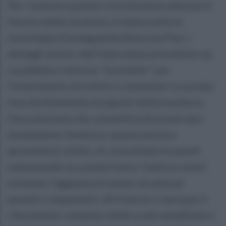
Per risolvere queste criticità senza alterare il
fascino della struttura, è stata scelta la
tecnologia d'avanguardia Reticola Plus. I
dettagli tecnici dell'intervento prevedono un
cosiddetto rinforzo "invisibile" con
l'inserimento di trefoli e connettori in acciaio
inox direttamente nei giunti della muratura.
Una soluzione che consentirà di preservare
pienamente l'estetica: questa tecnica
permetterà, infatti, di consolidare le pareti
mantenendo la caratteristica "pietra a vista",
evitando l'aggiunta di masse strutturali
pesanti o impattanti. All'interno si avrà poi il
rifacimento completo delle scale metalliche e