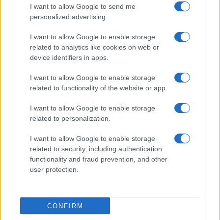
I want to allow Google to send me
personalized advertising.
I want to allow Google to enable storage
related to analytics like cookies on web or
device identifiers in apps.
I want to allow Google to enable storage
related to functionality of the website or app.
I want to allow Google to enable storage
CHI SIAMO
CONTATTI
PUBBLICITÀ
LAVORA CON NOI
related to personalization.
PRIVACY / COOKIE POLICY
PREFERENZE PRIVACY
I want to allow Google to enable storage
OTTO CHANNEL
related to security, including authentication
functionality and fraud prevention, and other
user protection.
Registrazione del Tribunale di Avellino n. 331 del 23/11/1995
Iscritto al Registro degli Operatori di Comunicazione n. 37512
© Riproduzione Riservata – Ne è consentita esclusivamente una
CONFIRM
riproduzione parziale con citazione della fonte corretta