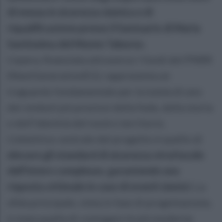
di messa in sicurezza sismica e di
riqualificazione presso il Santuario di Maria
Santissima del Monte Taburno.
L’opera, finanziata attraverso i fondi del PNRR
(NextGenerationEU), rappresenta un
traguardo fondamentale per la tutela di uno
dei simboli più preziosi della fede, della storia
e dell'identità del nostro territorio.
L’obiettivo centrale del progetto è quello di
elevare gli standard di sicurezza strutturale
dell’intero complesso, garantendo una
risposta ottimale in caso di eventi sismici.
La
sfida principale, vinta in fase di progettazione,
è stata quella di coniugare le più moderne