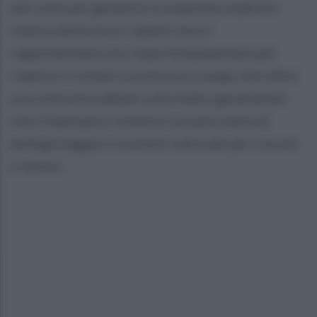
dei solai per garantire la massima stabilità
statica della torre. Questi lavori
rappresentano uno step fondamentale per
riaprire in totale sicurezza un luogo che offre
una vista mozzafiato sulla Valle, garantendo
che il Santuario continui a essere meta di
pellegrinaggio e turismo culturale per i secoli
a venire.