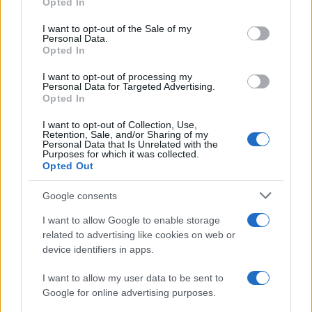
Opted In
Please note that this website/app uses one or more Google
services and may gather and store information including but
I want to opt-out of the Sale of my
Personal Data.
not limited to your visit or usage behaviour. You may click to
Opted In
grant or deny consent to Google and its third-party tags to
use your data for below specified purposes in below Google
I want to opt-out of processing my
consent section.
Personal Data for Targeted Advertising.
Opted In
I want to opt-out of Collection, Use,
Retention, Sale, and/or Sharing of my
Personal Data that Is Unrelated with the
Purposes for which it was collected.
Opted Out
Google consents
I want to allow Google to enable storage
related to advertising like cookies on web or
device identifiers in apps.
I want to allow my user data to be sent to
Google for online advertising purposes.