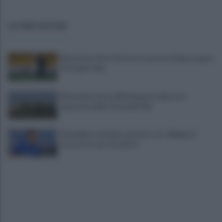
ULTIME NOTIZIE
Benevento, Floro Flores ne convoca 25 per la gara
di Coppa Italia
Pietrelcina entra ufficialmente nella rete
nazionale delle Città dell’Olio
Cherubini si avvicina: prestito con obbligo di
riscatto in caso di serie A