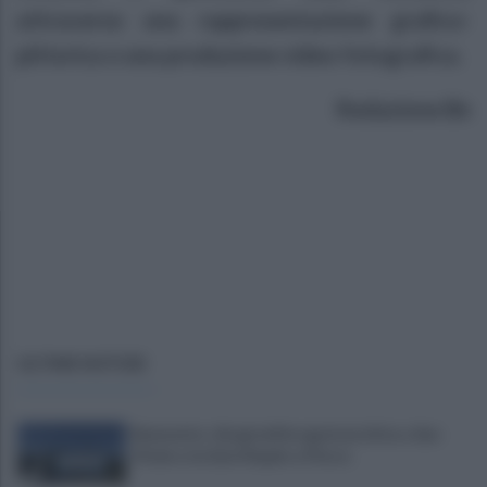
attraverso una rappresentazione grafico-
pittorica o una produzione video fotografica.
Redazione Bn
ULTIME NOTIZIE
Benevento: disagi nell’erogazione idrica a San
Vitale e via Sant’Angelo a Piesco