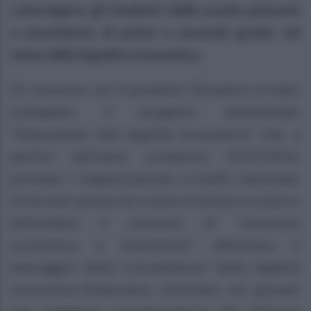
coinvolgere gli studenti delle scuole primarie
e secondarie, di primo e secondo grado, sul
tema della legalità economica.
Di concerto con il predetto Dicastero è stato
sviluppato il progetto denominato
“Educazione alla legalità economica” che, a
partire dall’anno scolastico 2015/2016,
prevede I’ organizzazione, a livello nazionale,
di incontri presso le scuole orientati a creare e
diffondere il concetto di “sicurezza
economica e finanziaria”; affermare il
messaggio della “convenienza” della legalità
economico-finanziaria; stimolare nei giovani