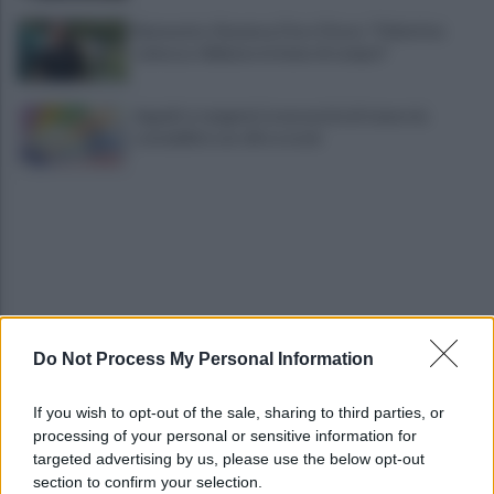
Benevento-Ravenna, Floro Flores: "Obiettivo
salvezza. Abbiamo la fame di sempre"
Appalti e tangenti, la necessità di tenere la
contabilità con cifre e nomi
Do Not Process My Personal Information
A Sannio Europa il premio "Top of the Pid
Mirabilia 2026"
If you wish to opt-out of the sale, sharing to third parties, or
processing of your personal or sensitive information for
Benevento chiede risposte: centinaia in corteo
targeted advertising by us, please use the below opt-out
contro inquinamento e miasmi
section to confirm your selection.