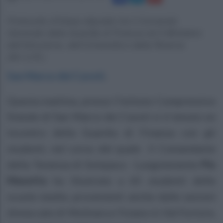
Protocollo d’intesa stipulato tra il Comando
Generale della Guardia di Finanza ed il Ministero
dell’Istruzione, dell’Università e della Ricerca
(M.I.U.R.)
San Marco dei Cavoti
.
Questa mattina, presso l’istituto Comprensivo
Statale di San Marco dei Cavoti si è tenuto un
incontro della Guardia di Finanza con gli
studenti, nel corso del quale il Comandante
della Tenenza di Solopaca - Luogotenente
Pio
Masotta
ha illustrato a 65 studenti delle
scuole medie, provenienti anche dalle sezioni
distaccate di Molinara e Foiano in Val Fortore,