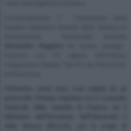
i temi della legalità economica.
Contestualmente, il Comandante della
Squadra Operativa Volante della Tenenza di
Montesarchio Maresciallo Aiutante
Alessandro Ruggiero
ha tenuto analogo
incontro con 73 ragazzi dell’Istituto
Comprensivo Statale “San Pio da Pietrelcina”
di Pietrelcina.
L’iniziativa, come noto, trae origine da un
protocollo d’intesa stipulato tra il Comando
Generale della Guardia di Finanza ed il
Ministero dell’Istruzione, dell’Università e
della Ricerca (M.I.U.R.), con lo scopo di