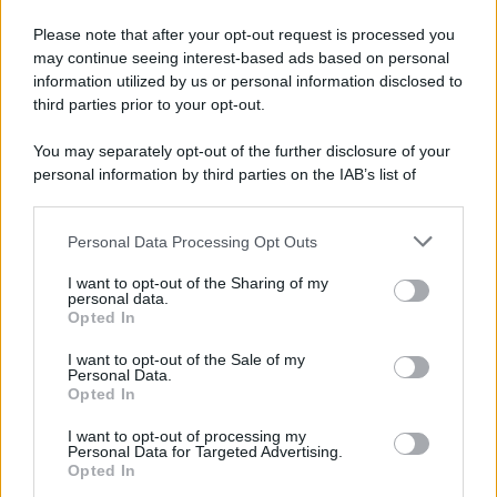
Please note that after your opt-out request is processed you
may continue seeing interest-based ads based on personal
information utilized by us or personal information disclosed to
third parties prior to your opt-out.
You may separately opt-out of the further disclosure of your
personal information by third parties on the IAB’s list of
downstream participants.
Personal Data Processing Opt Outs
This information may also be disclosed by us to third parties
on the IAB’s List of Downstream Participants that may further
I want to opt-out of the Sharing of my
disclose it to other third parties.
personal data.
Opted In
Please note that this website/app uses one or more Google
services and may gather and store information including but
I want to opt-out of the Sale of my
Personal Data.
not limited to your visit or usage behaviour. You may click to
Opted In
grant or deny consent to Google and its third-party tags to
use your data for below specified purposes in below Google
I want to opt-out of processing my
consent section.
Personal Data for Targeted Advertising.
Opted In