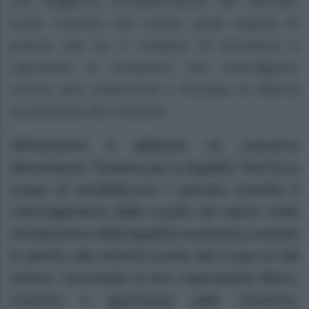
una maggiore consapevolezza del delicato
ruolo rivestito dal Corpo, quale organo di
polizia che ha il compito di prevenire e
reprimere le violazioni che sottraggono
risorse alla collettività e limitano le libertà
economiche dei cittadini.
All’iniziativa è abbinato un concorso
denominato “Insieme per la legalità ”che ha lo
scopo di sensibilizzare i giovani, tramite il
coinvolgimento delle scuole, sul valore civile
ed educativo della legalità economica, nonché
in merito alle attività svolte dal Corpo in tali
settori, favorendo la loro espressione libera,
creativa e spontanea sulla tematica,