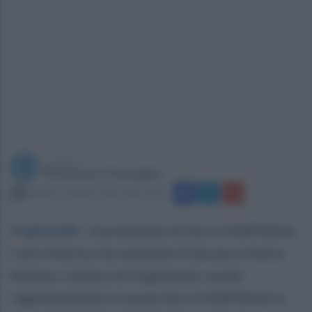
a cura di
Redazione Ottopagine
giovedì 12 agosto 2021 alle 14:26
Puglianello
.
Il presidente di Anci CAMPANIA,
Carlo Marino, ha nominato Francesco Maria
Rubano, sindaco di Puglianello, quale
rappresentante in quota Anci CAMPANIA in