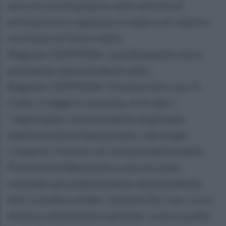
seno al coordinamento delle attività di
prevenzione e vigilanza in materia di salute e
sicurezza sul lavoro della
Regione CAMPANIA; coordinamento che è
presieduto dal presidente della
Regione CAMPANIA, Vincenzo De Luca. Si
tratta, si legge in una nota, di un altro
"importante riconoscimento al giovane
amministratore beneventano, che ha già
ricoperto l'incarico di vice presidente della
Provincia di Benevento e che era stato
nominato precedentemente dal presidente
Anci e sindaco di Bari, Antonio De Caro, in tre
diverse commissioni nazionali, ovvero quella