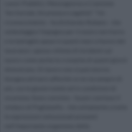
Lavori Pubblici, Mezzogiorno e Coesione
Territoriale, Sicurezza e Legalità". "Un
riconoscimento - ha dichiarato Rubano - che
simboleggia l'impegno per il nostro territorio
e le battaglie spese in questi mesi a favore dei
lavoratori, spesso vittime di incidenti sul
lavoro come anche le cronache di questi giorni
dimostrano. Di lavoro non si può morire:
bisogna attivarsi affinché ce ne sia sempre di
più, con le giuste tutele ed in condizioni di
sicurezza. Sono convinto - ha poi concluso il
sindaco di Puglianello - che unitamente a tutte
le espressioni istituzionali presenti
nell'importante organismo della