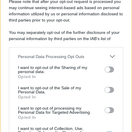
Please note that after your opt-out request is processed you
may continue seeing interest-based ads based on personal
information utilized by us or personal information disclosed to
third parties prior to your opt-out.
You may separately opt-out of the further disclosure of your
personal information by third parties on the IAB’s list of
downstream participants.
Personal Data Processing Opt Outs
This information may also be disclosed by us to third parties
on the IAB’s List of Downstream Participants that may further
I want to opt-out of the Sharing of my
disclose it to other third parties.
personal data.
Opted In
Please note that this website/app uses one or more Google
services and may gather and store information including but
I want to opt-out of the Sale of my
Personal Data.
not limited to your visit or usage behaviour. You may click to
Opted In
grant or deny consent to Google and its third-party tags to
use your data for below specified purposes in below Google
I want to opt-out of processing my
consent section.
Personal Data for Targeted Advertising.
Opted In
I want to opt-out of Collection, Use,