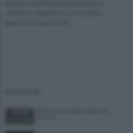
Regione CAMPANIA apporteremo un
contributo significativo al di là delle
appartenenze partitiche". ..
ULTIME NOTIZIE
Benevento, due "ragazzi terribili" pronti
all'esordio