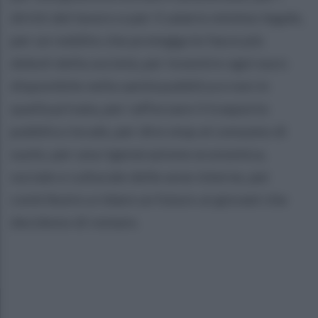
diritti del lavoro e per il salario minimo legale,
per un reddito che protegga le fasce più
deboli della società, per investire ogni euro
disponibile nella sanità pubblica e non in
quella privata, per rafforzare il trasporto
pubblico locale, per dire stop al consumo di
suolo, per una rigenerazione economica,
sociale e culturale delle aree interne, per
contribuire a ridare un futuro ai giovani che
decidono di restare.