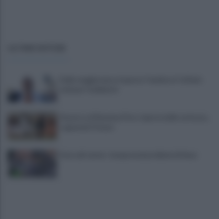
ULTIME NOTIZIE
Dalla maggioranza risposta "mediocre" al flash
mob per l'ambiente
Stasera col Ravenna Floro riparte dalle certezze...
sognando Firenze
Asia call center: temporanei problemi di linea