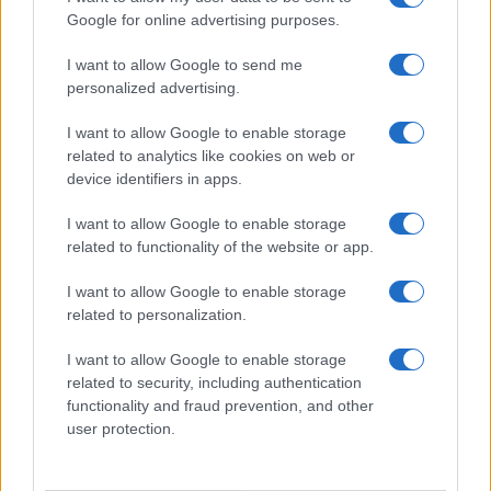
Google for online advertising purposes.
I want to allow Google to send me
personalized advertising.
I want to allow Google to enable storage
related to analytics like cookies on web or
device identifiers in apps.
I want to allow Google to enable storage
related to functionality of the website or app.
I want to allow Google to enable storage
CHI SIAMO
CONTATTI
PUBBLICITÀ
LAVORA CON NOI
related to personalization.
PRIVACY / COOKIE POLICY
PREFERENZE PRIVACY
I want to allow Google to enable storage
OTTO CHANNEL
related to security, including authentication
functionality and fraud prevention, and other
user protection.
Registrazione del Tribunale di Avellino n. 331 del 23/11/1995
Iscritto al Registro degli Operatori di Comunicazione n. 37512