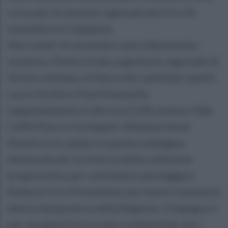
corsa per le elezioni regionali del 23 e 24
novembre in Campania.
Mercoledì 12 novembre sarà a Benevento
insieme a Tonino Scala, segretario regionale di
Sinistra Italiana, al fianco dei candidati sanniti
Lucio Ferella e Pina Fontanella.
L'appuntamento è alle ore 21:00, presso il Bar
Caffè Pina, in Via Napoli. Alleanza Verdi
Sinistra è in campo in questa campagna
elettorale per la vittoria della coalizione
progressista, per contribuire ad eleggere
Roberto Fico Presidente, per tenere lontana la
destra dal governo della Regione. L’impegno è
per una giustizia sociale e ambientale, per i