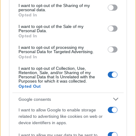
on the IAB’s List of Downstream Participants that may further
I want to opt-out of the Sharing of my
disclose it to other third parties.
personal data.
Opted In
Please note that this website/app uses one or more Google
services and may gather and store information including but
I want to opt-out of the Sale of my
Personal Data.
not limited to your visit or usage behaviour. You may click to
Opted In
grant or deny consent to Google and its third-party tags to
use your data for below specified purposes in below Google
I want to opt-out of processing my
consent section.
Personal Data for Targeted Advertising.
Opted In
I want to opt-out of Collection, Use,
Retention, Sale, and/or Sharing of my
Personal Data that Is Unrelated with the
Purposes for which it was collected.
Opted Out
Google consents
I want to allow Google to enable storage
related to advertising like cookies on web or
device identifiers in apps.
I want to allow my user data to be sent to