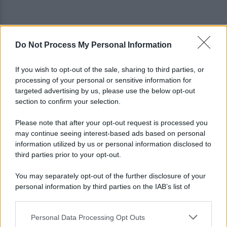
Do Not Process My Personal Information
Era ai domiciliari, trovato all'esterno
dell'abitazione e portato in carcere
If you wish to opt-out of the sale, sharing to third parties, or
processing of your personal or sensitive information for
Benevento, Floro Flores ne convoca 25 per la gara
targeted advertising by us, please use the below opt-out
di Coppa Italia
section to confirm your selection.
Please note that after your opt-out request is processed you
may continue seeing interest-based ads based on personal
information utilized by us or personal information disclosed to
third parties prior to your opt-out.
You may separately opt-out of the further disclosure of your
personal information by third parties on the IAB’s list of
downstream participants.
Personal Data Processing Opt Outs
This information may also be disclosed by us to third parties