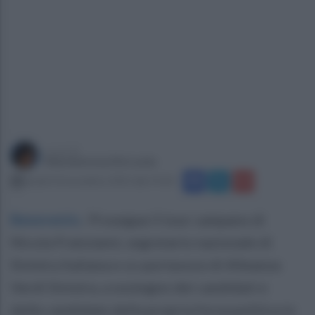
a cura di
Mariateresa De Lucia
lunedì 10 novembre 2025 alle 19:20
Benevento
.
Prosegue il tour campano di
Nicola Fratoianni, segretario nazionale di
Sinistra Italiana e co-portavoce di Alleanza
Verdi Sinistra, a sostegno dei candidati e
delle candidate della propria forza politica in