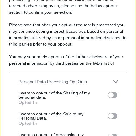
Copagri: bene intervento su gasolio ma al Sannio
targeted advertising by us, please use the below opt-out
serve rilancio dell'agricoltura
section to confirm your selection.
Please note that after your opt-out request is processed you
may continue seeing interest-based ads based on personal
information utilized by us or personal information disclosed to
third parties prior to your opt-out.
You may separately opt-out of the further disclosure of your
personal information by third parties on the IAB’s list of
downstream participants.
Personal Data Processing Opt Outs
This information may also be disclosed by us to third parties
on the IAB’s List of Downstream Participants that may further
I want to opt-out of the Sharing of my
disclose it to other third parties.
personal data.
Opted In
Please note that this website/app uses one or more Google
services and may gather and store information including but
I want to opt-out of the Sale of my
Personal Data.
not limited to your visit or usage behaviour. You may click to
Opted In
grant or deny consent to Google and its third-party tags to
use your data for below specified purposes in below Google
I want to opt-out of processing my