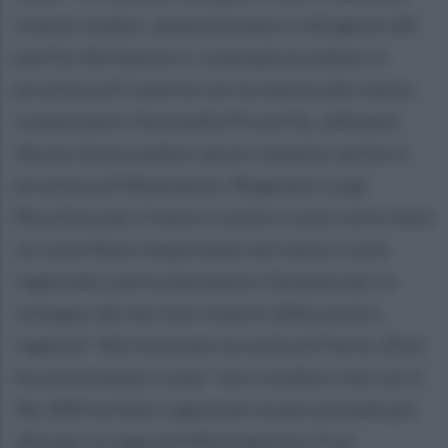
riunito sindaci, amministratori e dirigenti del
partito del Sannio e, come già accaduto in
provincia di Caserta con la nomina del nuovo
commissario Antonella Piccerillo, abbiamo
deciso di procedere ad un riassetto anche in
provincia di Benevento. Ringrazio Luigi
Bocchino per il lavoro svolto e sono certo darà
un contributo importante nel nuovo ruolo
regionale, particolarmente rilevante per lo
sviluppo dei territori interni della nostra
regione". Nel motivare la scelta di Parisi, Zinzi
ha sottolineato come "sia il sindaco che con il
46,18% ha fatto registrare la percentuale più
alta per la Lega nel Mezzogiorno. È un