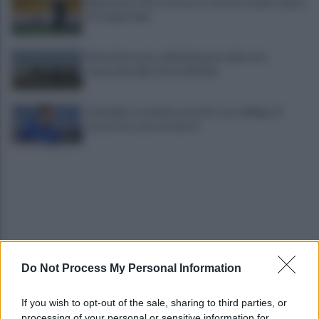
Benevento, Floro Flores ne convoca 25 per la gara
di Coppa Italia
Pietrelcina entra ufficialmente nella rete
nazionale delle Città dell’Olio
Cherubini si avvicina: prestito con obbligo di
riscatto in caso di serie A
Do Not Process My Personal Information
È morto Roberto Costanzo, addio a un grande
protagonista della politica sannita
If you wish to opt-out of the sale, sharing to third parties, or
processing of your personal or sensitive information for