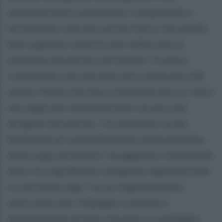
amministratore autorevole, competente e
fortemente radicato sul territorio. Da queste
basi vogliamo ripartire per rafforzare la
presenza del partito nel Sannio". Il nuovo
commissario provinciale sarà coadiuvato dai
sindaci Mauro De Ieso e Armando Rocco, oltre
che dagli altri amministratori locali e dai
dirigenti del partito, "in un'azione corale
finalizzata al consolidamento della presenza
della Lega nel Sannio", ha aggiunto l'onorevole
Zinzi. A Luigi Barone, dirigente regionale Enti
Locali della Lega, "va un ringraziamento
particolare per l'impegno costante e
determinante profuso durante la campagna