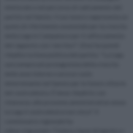
elettorale e nel percorso di radicamento del
partito nel Sannio. Il suo lavoro rappresenta un
punto di riferimento essenziale per la crescita
della Lega in Campania e per il rafforzamento
del rapporto con i territori". Zinzi ha quindi
ribadito la linea politica del partito: "La Lega
sarà sempre più protagonista della crescita
delle aree interne e avrà un ruolo
determinante nel Sannio per le future vittorie
del centrodestra. È bene ribadirlo con
chiarezza: alle prossime amministrative senza
la Lega il centrodestra non vince". Il
commissario regionale ha
infine ringraziato "l'intera classe dirigente e i