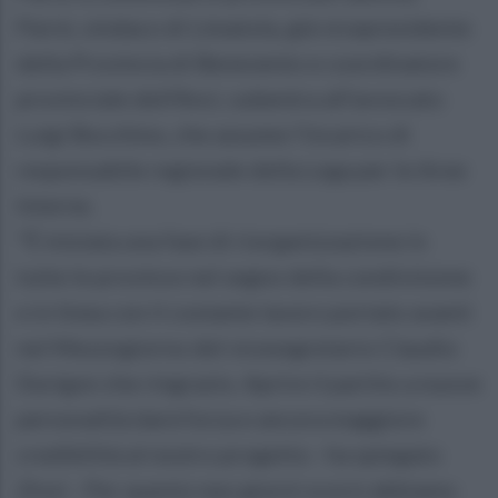
Parisi, sindaco di Limatola, già vicepresidente
della Provincia di Benevento e coordinatore
provinciale dell'Anci, subentra all'avvocato
Luigi Bocchino, che assume l'incarico di
responsabile regionale della Lega per le Aree
Interne.
"È iniziata una fase di riorganizzazione in
tutte le province nel segno della condivisione
e in linea con il costante lavoro portato avanti
nel Mezzogiorno del vicesegretario Claudio
Durigon che ringrazio. Aprire il partito a nuove
personalità darà forza e ancora maggiore
credibilità al nostro progetto - ha spiegato
Zinzi - Per questo neo giorni scorsi abbiamo