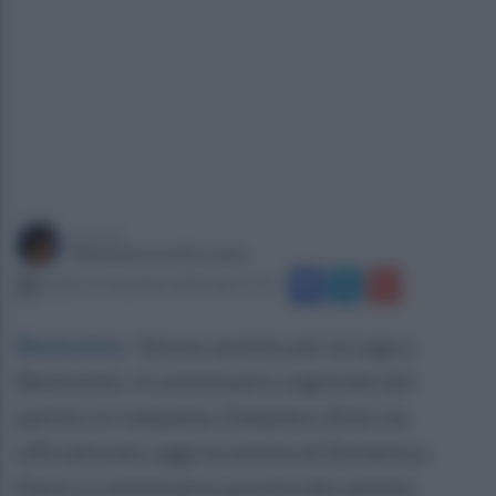
a cura di
Mariateresa De Lucia
sabato 27 dicembre 2025 alle 11:55
Benevento
.
Nuovo assetto per la Lega a
Benevento. Il commissario regionale del
partito in Campania, Gianpiero Zinzi, ha
ufficializzato oggi la nomina di Domenico
Parisi a commissario provinciale sannita.