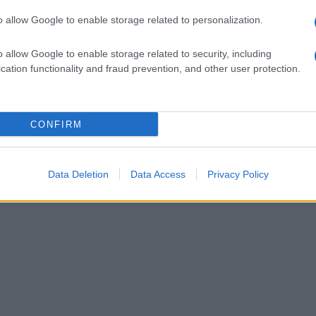
 visto le tante cose buone messe in campo
o allow Google to enable storage related to personalization.
ambiente e quindi non posso che parlarne
o allow Google to enable storage related to security, including
cation functionality and fraud prevention, and other user protection.
CONFIRM
Data Deletion
Data Access
Privacy Policy