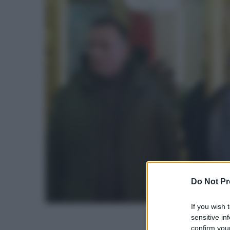
Do Not Pr
If you wish 
sensitive in
confirm your