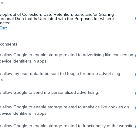
In
o nelle ultime ore dopo il rimpasto in giunta.
o opt-out of Collection, Use, Retention, Sale, and/or Sharing
essita di 'sostituire' Mariacarmela Serluca
ersonal Data that Is Unrelated with the Purposes for which it
lected.
tura.
Out
 Sant'Agata dei Goti. “Il lavoro non mi
consents
e assunto gli impegni con responsabilità e con
e è stato lasciato libero dalla professoressa
o allow Google to enable storage related to advertising like cookies on
evice identifiers in apps.
 tranquillità, sapendo che sicuramente tutti i
o allow my user data to be sent to Google for online advertising
s.
 cittadino di sostituire Alessandro Rosa che
to allow Google to send me personalized advertising.
 e ha rimarcato di aver appreso della revoca
o allow Google to enable storage related to analytics like cookies on
talmente estemporanea”.
evice identifiers in apps.
 amico, è un collega che stimo molto anche da
o allow Google to enable storage related to functionality of the website
ti anni in cui non avevo un ruolo politico