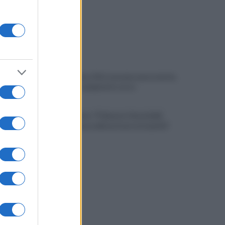
Fiume Calore, l’Asl: nessuna nuova moria,
analisi sui campioni in corso
Noi di Centro: "Fiducia in Vessichelli,
convinti possa dimostrare estraneità"