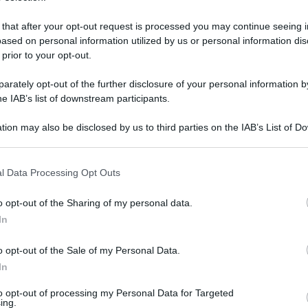
 that after your opt-out request is processed you may continue seeing i
ased on personal information utilized by us or personal information dis
 prior to your opt-out.
rately opt-out of the further disclosure of your personal information by
he IAB’s list of downstream participants.
tion may also be disclosed by us to third parties on the IAB’s List of 
 that may further disclose it to other third parties.
 that this website/app uses one or more Google services and may gath
l Data Processing Opt Outs
including but not limited to your visit or usage behaviour. You may click 
 to Google and its third-party tags to use your data for below specifi
6 gennaio 2026 alle 17:49
o opt-out of the Sharing of my personal data.
ogle consent section.
In
cio, Finanze, Tributi e Programmazione
o opt-out of the Sale of my Personal Data.
ad Ambiente, Verde pubblico e decoro
In
to opt-out of processing my Personal Data for Targeted
sti i due neo assessori ma preferisce non
ing.