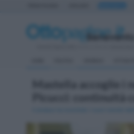
PRIMA PAGINA
AVELLINO
BENEVENTO
Venerdì 7 Agosto 2026
| Direttore Editoriale:
Antonio Sass
HOME
POLITICA
CRONACA
ATTUALIT
Mastella accoglie i 
Picucci: continuità 
Il sindaco ha incontrato i nuovi membri del