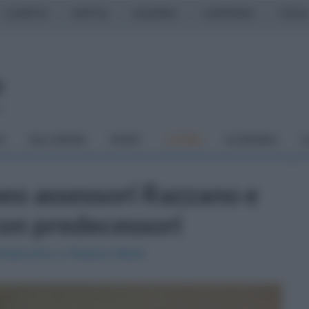
CASERTA
NAPOLI
SALERNO
CAMPANIA
ITALIA
o
À
DAI COMUNI
SPORT
CUCINA
ECONOMIA
C
neo assessori Razzano e
con predecessori
l'esecutivo a Palazzo Mosti