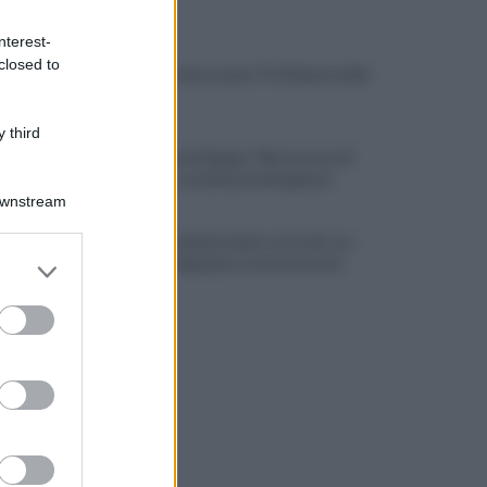
ULTIME NOTIZIE
nterest-
closed to
Rione Ferrovia, Lancia Y in fiamme nella
notte
 third
La denuncia di Sappe: "Nel carcere di
Benevento continua l'emergenza"
Downstream
Residenza universitaria: accordo tra
er and store
Adisurc Campania e Conservatorio
to grant or
ed purposes