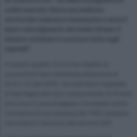
scelte mancate. Senza una medicina
territoriale realmente funzionante e senza il
pieno coinvolgimento dei medici di base, il
sistema continuerà a scaricare tutto sugli
ospedali”.
In questo quadro, Errico ha ribadito la
necessità di dare immediata attuazione al
DCA n. 41 del 2019, che individua l’ospedale
di Sant’Agata dei Goti come presidio di Pronto
Soccorso in zona disagiata, ricordando anche
l’esistenza di una sentenza del TAR Campania
che ordina il ripristino del servizio h24.