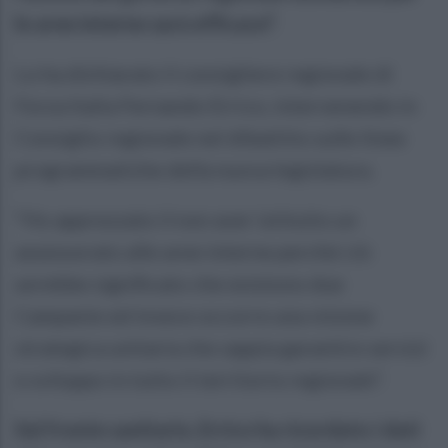
le aree interne sarà efficace”.
Lo ha dichiarato il consigliere regionale di
Forza Italia Fernando Errico, intervenendo in
Consiglio regionale nel dibattito sulle linee
programmatiche della nuova legislatura.
“Ho apprezzato il non aver istituito un
assessorato alle aree interne perché ciò
avrebbe significato che esistono due
Campanie ed invece occorre una visione
strategica unitaria che sappia garantire servizi
e sviluppo in tutto il territorio regionale”.
Sul fronte sanitario, Errico ha ricordato i dati