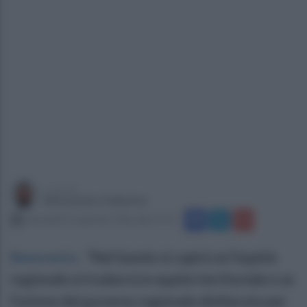
a cura di
Alessandro Fallarino
mercoledì 21 gennaio 2026 alle 15:55
Benevento
.
“Nel Sannio si capirà se l’equità
regionale si tradurrà in equità territoriale e se
l’azione del governo regionale dichiarata per