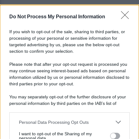
Do Not Process My Personal Information
Traffico e parcheggi, i residenti di via Boccalini
"situazione insostenibile"
If you wish to opt-out of the sale, sharing to third parties, or
processing of your personal or sensitive information for
I vertici del Partito democratico del Sannio
targeted advertising by us, please use the below opt-out
incontrano Elly Schlein
section to confirm your selection.
Please note that after your opt-out request is processed you
may continue seeing interest-based ads based on personal
information utilized by us or personal information disclosed to
third parties prior to your opt-out.
You may separately opt-out of the further disclosure of your
personal information by third parties on the IAB’s list of
downstream participants.
Personal Data Processing Opt Outs
This information may also be disclosed by us to third parties
on the IAB’s List of Downstream Participants that may further
I want to opt-out of the Sharing of my
disclose it to other third parties.
personal data.