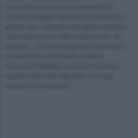
una scelta tecnica, ma una resa politica”.
Criticità analoghe riguardano il trasporto su
gomma. “Air Campania sta progressivamente
riducendo i servizi sulle tratte interne - ha
spiegato - con corse sempre più rare e mezzi
sovraffollati, penalizzando studenti,
lavoratori e famiglie. Serve un intervento
organico sulla rete regionale, che tenga
insieme ferro e gomma”.