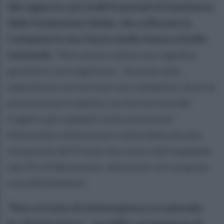
del rapporto sui Livelli Essenziali di Assistenza
della Fondazione Gimbe, che collocano la
Campania in una fascia medio-bassa a livello
nazionale.
“Non essere ultimi non significa
garantire cure dignitose - ha osservato -
soprattutto nei territori più complessi, dove la
prevenzione è debole, la rete territoriale
fragile e gli ospedali sotto pressione”.
Particolare attenzione è stata dedicata alla
situazione del Pronto Soccorso dell’ospedale
San Pio di Benevento, alle prese con un grave
sovraffollamento.
“Non si tratta di un’emergenza occasionale -
ha chiarito Errico - ma della conseguenza di