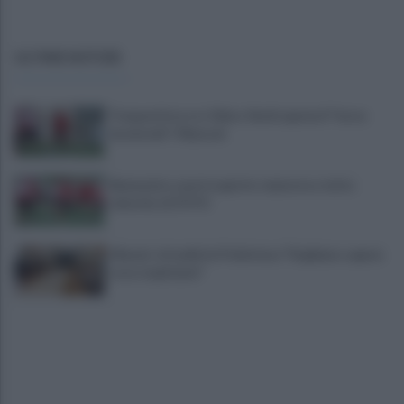
ULTIME NOTIZIE
Trequartista, tra Talia e Verdi spunta il "terzo
incomodo": Manconi
Benevento a porte aperte: manovra a tutta
velocità. LE FOTO
Miasmi: cittadini in Prefettura "Vogliamo sapere
cosa respiriamo"