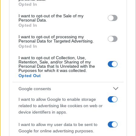
Opted In
Please note that this website/app uses one or more Google
services and may gather and store information including but
I want to opt-out of the Sale of my
Personal Data.
not limited to your visit or usage behaviour. You may click to
Opted In
grant or deny consent to Google and its third-party tags to
use your data for below specified purposes in below Google
I want to opt-out of processing my
consent section.
Personal Data for Targeted Advertising.
Opted In
I want to opt-out of Collection, Use,
Retention, Sale, and/or Sharing of my
Personal Data that Is Unrelated with the
Purposes for which it was collected.
Opted Out
Google consents
I want to allow Google to enable storage
related to advertising like cookies on web or
device identifiers in apps.
I want to allow my user data to be sent to
Google for online advertising purposes.