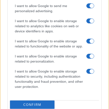
I want to allow Google to send me
personalized advertising.
I want to allow Google to enable storage
related to analytics like cookies on web or
device identifiers in apps.
I want to allow Google to enable storage
related to functionality of the website or app.
I want to allow Google to enable storage
CHI SIAMO
CONTATTI
PUBBLICITÀ
LAVORA CON NOI
related to personalization.
PRIVACY / COOKIE POLICY
PREFERENZE PRIVACY
I want to allow Google to enable storage
OTTO CHANNEL
related to security, including authentication
functionality and fraud prevention, and other
user protection.
Registrazione del Tribunale di Avellino n. 331 del 23/11/1995
Iscritto al Registro degli Operatori di Comunicazione n. 37512
© Riproduzione Riservata – Ne è consentita esclusivamente una
CONFIRM