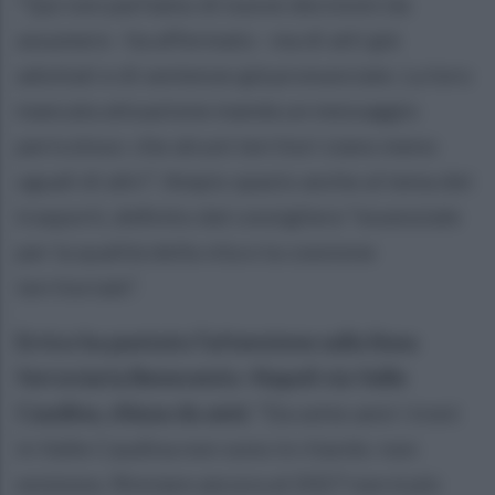
“Qui non parliamo di nuove decisioni da
assumere - ha affermato - ma di atti già
adottati e di sentenze già pronunciate. La loro
mancata attuazione manda un messaggio
pericoloso: che alcuni territori siano meno
uguali di altri”. Ampio spazio anche al tema dei
trasporti, definito dal consigliere “essenziale
per la qualità della vita e la coesione
territoriale”.
Errico ha puntato l’attenzione sulla linea
ferroviaria Benevento–Napoli via Valle
Caudina, chiusa da anni.
“Da sette anni i treni
in Valle Caudina non sono in ritardo: non
esistono. Rinviare ancora al 2027 non è più