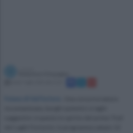
a cura di
Redazione Ottopagine
lunedì 7 luglio 2025 alle 11:53
Foiano di Val Fortore
.
Una corsa tra natura
incontaminata, borghi autentici e laghi
suggestivi: è questo lo spirito del primo Trail
dei Laghi Fortorini, in programma sabato 12