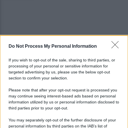
Do Not Process My Personal Information
I vertici del Partito democratico del Sannio
incontrano Elly Schlein
If you wish to opt-out of the sale, sharing to third parties, or
processing of your personal or sensitive information for
Miasmi zona ASI, sopralluogo congiunta della
targeted advertising by us, please use the below opt-out
Polizia municipale-Settore Ambiente
section to confirm your selection.
Please note that after your opt-out request is processed you
may continue seeing interest-based ads based on personal
information utilized by us or personal information disclosed to
third parties prior to your opt-out.
You may separately opt-out of the further disclosure of your
personal information by third parties on the IAB’s list of