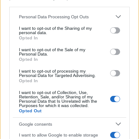
downstream participants.
Personal Data Processing Opt Outs
This information may also be disclosed by us to third parties
on the IAB’s List of Downstream Participants that may further
I want to opt-out of the Sharing of my
disclose it to other third parties.
personal data.
Opted In
Please note that this website/app uses one or more Google
services and may gather and store information including but
I want to opt-out of the Sale of my
Personal Data.
not limited to your visit or usage behaviour. You may click to
Opted In
grant or deny consent to Google and its third-party tags to
use your data for below specified purposes in below Google
I want to opt-out of processing my
consent section.
Personal Data for Targeted Advertising.
Opted In
I want to opt-out of Collection, Use,
Retention, Sale, and/or Sharing of my
Personal Data that Is Unrelated with the
Purposes for which it was collected.
Opted Out
Google consents
I want to allow Google to enable storage