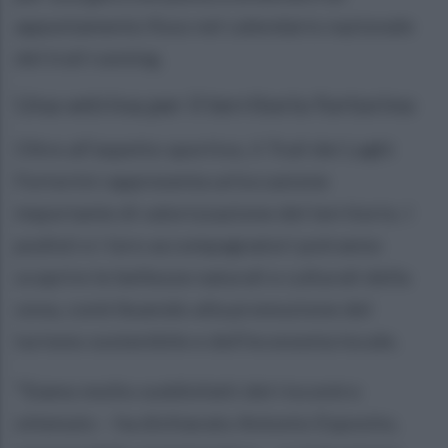
appuntamento fisso nel calendario nazionale
del trail running.
Una vetrina per il territorio fortorino
Oltre all’aspetto sportivo, il Trail dei Laghi
Fortorini rappresenta un’occasione
importante di valorizzazione del territorio. I
podisti e i loro accompagnatori potranno
scoprire le bellezze naturali e culturali della
zona, contribuendo alla promozione del
turismo sostenibile e dell’economia locale.
“Siamo molto soddisfatti del riscontro
ottenuto – ha dichiarato Antonio Esposito,