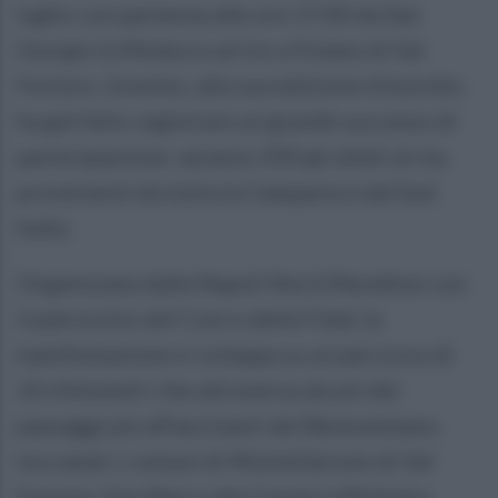
luglio con partenza alle ore 17:00 da San
Giorgio la Molara e arrivo a Foiano di Val
Fortore. L’evento, alla sua edizione d’esordio,
ha già fatto registrare un grande successo di
partecipazione: saranno 200 gli atleti al via,
provenienti da tutta la Campania e dal Sud
Italia.
Organizzata dalla Napoli Nord Marathon con
il patrocinio del Coni e della Fidal, la
manifestazione si sviluppa su un percorso di
10 chilometri che attraversa alcuni dei
paesaggi più affascinanti del Beneventano,
toccando i comuni di Montefalcone di Val
Fortore, San Marco dei Cavoti e Molinara,