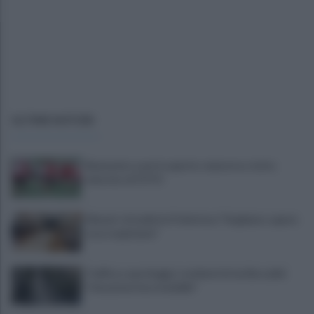
ULTIME NOTIZIE
Benevento a porte aperte: manovra a tutta
velocità. LE FOTO
Miasmi: cittadini in Prefettura "Vogliamo sapere
cosa respiriamo"
Traffico e parcheggi, i residenti di via Boccalini
"situazione insostenibile"