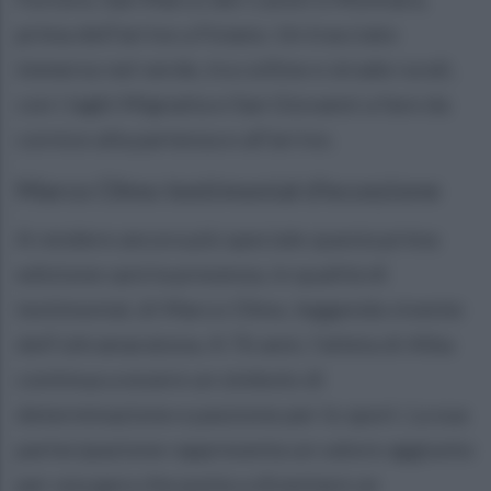
prima dell’arrivo a Foiano. Un tracciato
immerso nel verde, tra colline e strade rurali,
con i laghi Mignatta e San Giovanni a fare da
cornice alla partenza e all’arrivo.
Marco Olmo testimonial d’eccezione
A rendere ancora più speciale questa prima
edizione sarà la presenza, in qualità di
testimonial, di Marco Olmo, leggenda vivente
dell’ultramaratona. A 76 anni, l’atleta di Alba
continua a essere un simbolo di
determinazione e passione per lo sport. La sua
partecipazione rappresenta un valore aggiunto
per una gara che punta a diventare un