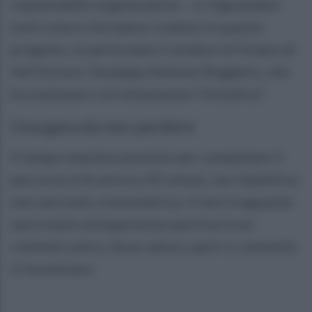
responsabile organizzativo – e ringraziamo
tutti coloro che hanno creduto in questo
progetto, in particolare il sindaco di Foiano di
Val Fortore, Giuseppe Antonio Ruggiero, che
ha sostenuto con entusiasmo l’iniziativa”.
Una gara da non perdere
Il tempo massimo previsto per completare il
percorso è di un’ora e 45 minuti, ma l’obiettivo
non sarà solo cronometrico: il vero traguardo
sarà vivere un’esperienza sportiva in un
contesto unico, dove natura, sport e comunità
si incontrano.