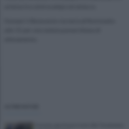
un'area tra centrocampo ed attacco.
Domani il Benevento tornerà all'Antistadio
alle 15 per una seduta pomeridiana di
allenamento.
ULTIME NOTIZIE
Fortorina, apre il nuovo tratto. Rixi: "Acceleriamo