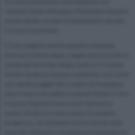
la scelta può pensare enormemente sul
risultato finale della gara. Manfredini da parte
sua ha saltato un paio di allenamenti, ma solo
in via precauzionale.
C'è da scegliere anche qualche soluzione
diversa a centrocampo, magari percorrendo la
strada del secondo tempo contro il Crotone.
Viviani sembra in buone condizioni, così come
non sembra saggio fare a meno di Acampora,
che è l'unico che abbia lo spunto finale e il tiro
in porta. A grandi linee si può riproporre
quello che già si è visto contro la squadra
pitagorica, con Simonetti più arretrato sulla
linea dei difensori e Acampora a stazionare in