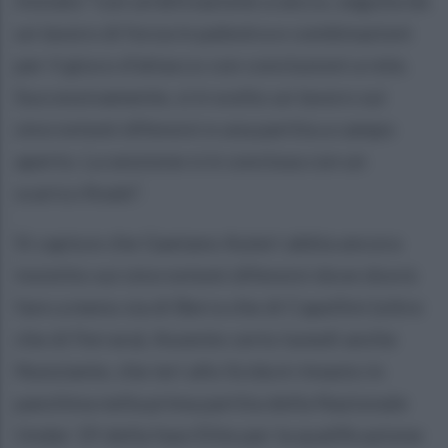
un lavoro di forza in palestra e combinazioni
per il gioco d'attacco con conclusioni a rete.
Successivamente, si è svolto un lavoro sui
sincronismi difensivi e una partita a campo
aperto. La sessione si è conclusa con un
scarico finale”.
Si capisce che Gaetano Auteri abbia ancora
insistito sui sincronismi difensivi dove dovrà
fare a meno sia di Berra che di Capellini (oltre
che di Ferrara). Assente certo lunedì anche
Nunziante, che ieri allo Scida è rimasto in
panchina nella prima partita della Nazionale
Under 19 della fase Elite per la qualificazione