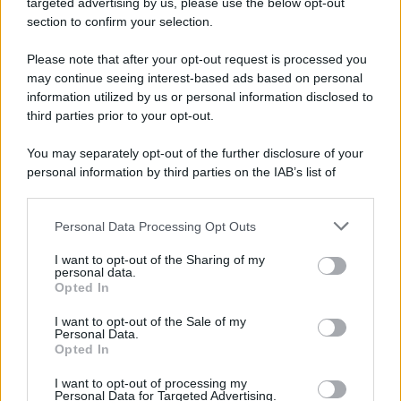
targeted advertising by us, please use the below opt-out
velocità. LE FOTO
section to confirm your selection.
Please note that after your opt-out request is processed you
may continue seeing interest-based ads based on personal
information utilized by us or personal information disclosed to
third parties prior to your opt-out.
You may separately opt-out of the further disclosure of your
personal information by third parties on the IAB’s list of
downstream participants.
Personal Data Processing Opt Outs
This information may also be disclosed by us to third parties
on the IAB’s List of Downstream Participants that may further
I want to opt-out of the Sharing of my
disclose it to other third parties.
personal data.
Opted In
Please note that this website/app uses one or more Google
services and may gather and store information including but
I want to opt-out of the Sale of my
Personal Data.
not limited to your visit or usage behaviour. You may click to
Opted In
grant or deny consent to Google and its third-party tags to
use your data for below specified purposes in below Google
I want to opt-out of processing my
consent section.
Personal Data for Targeted Advertising.