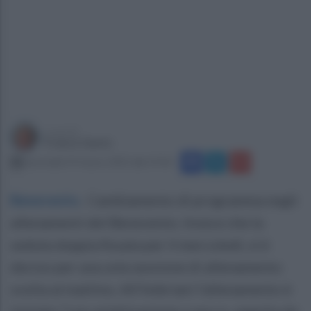
a cura di
Franco Santo
mercoledì 19 marzo 2025 alle 19:50
Benevento
.
Cambiamento di programma negli
allenamenti del Benevento. Invece che la
seduta doppia fissata per il mercoledì, si è
deciso per una sola sessione di allenamento
svolta al mattino. All'Imbriani l'allenamento è
iniziato “con un'attivazione a secco, seguita da