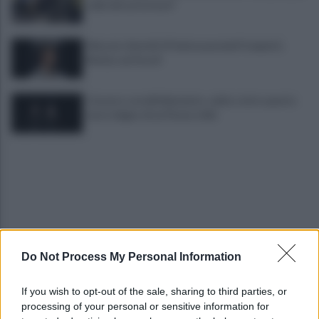
sulle infrastrutture"
Mercato Serie B. Il Padova prende Pompetti,
Bolsius ad Ascoli
Carcere: sovraffollamento, caldo, tutto questo
non è degno di un Paese civile
Do Not Process My Personal Information
Trequartista, tra Talia e Verdi spunta il "terzo
incomodo": Manconi
If you wish to opt-out of the sale, sharing to third parties, or
processing of your personal or sensitive information for
Benevento a porte aperte: manovra a tutta