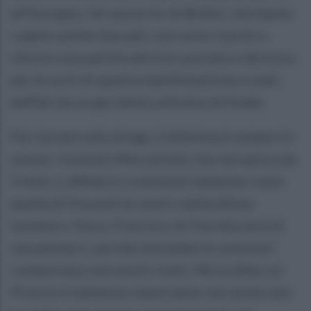
all'Europeo. Gli azzurrini di Bollini, che hanno
colpito anche due pali, non sono riusciti a
vincere una partita alla loro portata e decisiva
per le sorti di questa manifestazione e stati
beffati da un gol della Lettonia nel finale.
Per tornare alla strega, il dilemma è sempre lo
stesso: rischiare Meccariello che non gioca da
3 mesi, o affidarsi a soluzioni tampone come
quella di Viscardi al centro della difesa
insieme a Tosca. Il tecnico di Floridia avrà di
che pensarci, perchè entrambe le soluzioni
comportano non pochi rischi. Ma la sfida col
Picerno è talmente importante che azzeccare