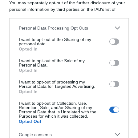
You may separately opt-out of the further disclosure of your
personal information by third parties on the IAB’s list of
downstream participants.
Personal Data Processing Opt Outs
This information may also be disclosed by us to third parties
on the IAB’s List of Downstream Participants that may further
I want to opt-out of the Sharing of my
disclose it to other third parties.
personal data.
Opted In
Please note that this website/app uses one or more Google
services and may gather and store information including but
I want to opt-out of the Sale of my
Personal Data.
not limited to your visit or usage behaviour. You may click to
Opted In
grant or deny consent to Google and its third-party tags to
use your data for below specified purposes in below Google
I want to opt-out of processing my
consent section.
Personal Data for Targeted Advertising.
Opted In
I want to opt-out of Collection, Use,
Retention, Sale, and/or Sharing of my
Personal Data that Is Unrelated with the
Purposes for which it was collected.
Opted Out
Google consents