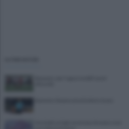
ULTIME NOTIZIE
Benevento, due "ragazzi terribili" pronti
all'esordio
Benevento-Ravenna ad un fischietto lucano
Vessichelli, un foglio excel nel pc di tecnico e mai
una richiesta di misura