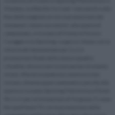
trovarono di fronte lo Sporting Pietrelcina e il
Vitulano, la sfida finì 3 a 1 per i neroverdi e alla
fine della stagione arrivò la promozione dei
vitulanesi. L'anno successivo, alla quarta di
campionato, si trovano di fronte la Forza e
Coraggio e lo Sporting. La gara si chiuse con la
vittoria dei beneventani per 2 a 1 e
promozione finale della stessa squadra
cittadina. Ancora non si può parlare di evento
strano. Alla terza qualcosa comincia a non
tornare, diventa quasi matematico perchè alla
quarta si trovano Sporting Pietrelcina e Ponte
98, 2 a 1 per la formazione di Forgione. E come
finì quell'anno? Si con la promozione della