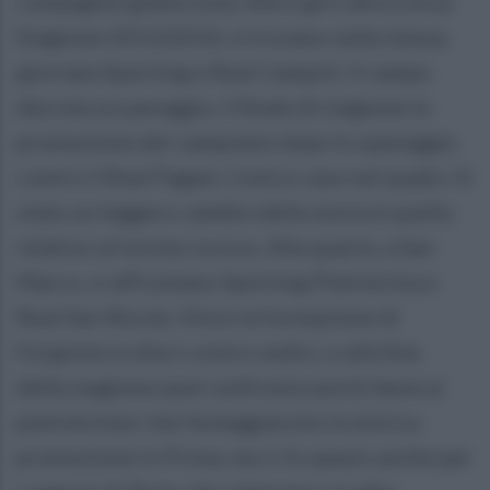
compagine giallorossa. Altro giro altra corsa.
Stagione 2013/2014, si trovano nella stessa
giornata Sporting e Real Campoli. Il campo
decreta un pareggio, il finale di stagione la
promozione dei campolesi dopo lo spareggio
contro il Real Pagani. L'unico caso nel quale c'è
stato un leggero cambio della storia è quello
relativo al torneo scorso. Alla quarta, a San
Marco, si affrontano Sporting Pietrelcina e
Real San Nicola. Vince la formazione di
Forgione in dieci contro undici, e alla fine
della stagione quel confronto portò bene ai
pietrelcinesi che festeggiarono la storica
promozione in Prima, ma ci fu spazio anche per