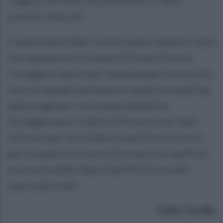
i ragazzi di Pinto che ottennero il salto
tramite i play off.
E quest'anno? Beh, la storia pare ripetersi visto
che domenica si trovano di fronte Forza e
Coraggio e Sporting. I beneventani sono primi,
sono la squadra da battere, quelli che alla fine
della stagione, con tutta probabilità,
festeggeranno il salto in Promozione. Sarà
solo un caso, ma intanto è partita la rincorsa
per accaparrarsi il prossimo anno la casella di
avversaria dello Sporting Pietrelcina alla
quarta giornata.
Fabio Tarallo