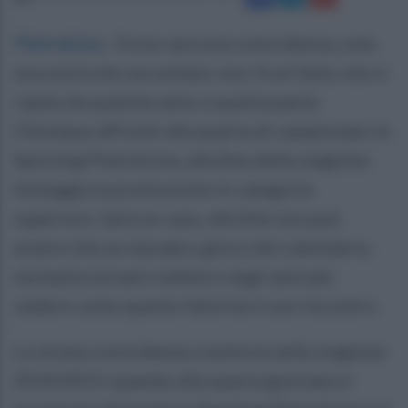
Pietrelcina
.
Forse sarà una coincidenza, solo
una storia da raccontare, ma c'è un fatto che si
ripete da qualche anno a questa parte.
Chiunque affronti alla quarta di campionato lo
Sporting Pietrelcina, alla fine della stagione
festeggia la promozione in categoria
superiore. Sarà un caso, alla fine non può
essere che un macabro gioco del calendario,
ma basta tornare indietro negli anni per
vedere come questo fatto ha il suo riscontro.
La strana coincidenza comincia nella stagione
2010/2011 quando alla quarta giornata si