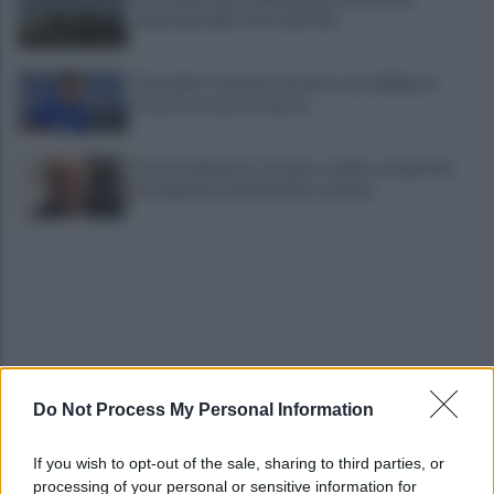
nazionale delle Città dell’Olio
Cherubini si avvicina: prestito con obbligo di
riscatto in caso di serie A
È morto Roberto Costanzo, addio a un grande
protagonista della politica sannita
Do Not Process My Personal Information
Copagri: bene intervento su gasolio ma al Sannio
serve rilancio dell'agricoltura
If you wish to opt-out of the sale, sharing to third parties, or
processing of your personal or sensitive information for