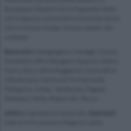
Buonpane), Silvestri (12'st Paparelli), Sitek
(12'st Bauco), Centra (32'st Fiorletta), Rizzo
(12'st Fiorito). A disp.: Grasso, Iachini. All.:
Ledesma
Benevento:
Giangregorio; Fastiggi, Ciurleo,
Donatiello (30'st Bisogno), Esposito, Eletto,
Fierro, Rucci (40'st Ruggiero), Ciprio (40'st
D'Ambrosio), Carfora (27'st Patricelli),
Pellegrino. A disp.: Verdicchio, Pagano,
Montano, Umile, Rispoli. All.: Rocco
Arbitro:
Germano di Ostia Lido.
Assistenti:
Fabrizi di Frosinone e Nappi di Latina