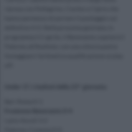
ripresa con Pellegrino, Ciurleo e Ciprio che
hanno permesso di portare il punteggio sul
definitivo 4-0. Nella prossima giornata, in
programma il 2 aprile, il Benevento ospiterà il
Palermo all'Avellola: con una vittoria potrà
festeggiare l'aritmetica qualificazione ai play
off.
Under 17, i risultati della 23^ giornata:
Bari-Roma 0-1
Frosinone-Benevento 0-4
Lazio-Ascoli 3-2
Palermo-Cosenza 0-0