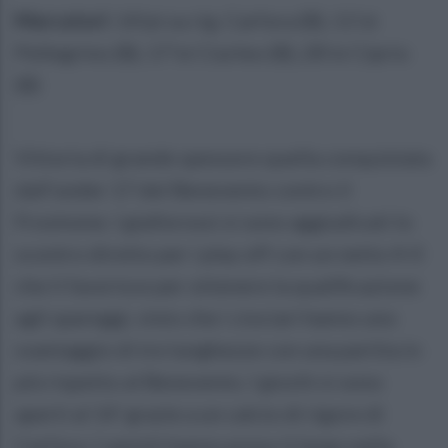
Marcatori:
14'pt su rig. Carfora (B), 11'st
Pellegrino (B), 17'st Ciurleo (B), 28'st Ciprio
(B)
Vittoria di grande spessore quella conquistata
dall'under 17 del Benevento contro il
Frosinone. I giallorossi si sono aggiudicati lo
scontro diretto per i play off con un netto 4-0
che li favorisce per ottenere la qualificazione
agli spareggi, visto che i ciociari hanno uno
svantaggio di tre lunghezze con una partita in
più rispetto al Benevento. I giochi si sono
aperti al 14' grazie a un calcio di rigore di
Carfora. I sanniti hanno preso il largo nella