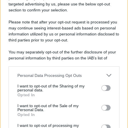
La strada, la scelta di farla finita: quante vite
targeted advertising by us, please use the below opt-out
spezzate, quanto dolore
section to confirm your selection.
Please note that after your opt-out request is processed you
may continue seeing interest-based ads based on personal
information utilized by us or personal information disclosed to
third parties prior to your opt-out.
You may separately opt-out of the further disclosure of your
personal information by third parties on the IAB’s list of
downstream participants.
Personal Data Processing Opt Outs
This information may also be disclosed by us to third parties
on the IAB’s List of Downstream Participants that may further
I want to opt-out of the Sharing of my
disclose it to other third parties.
personal data.
Opted In
Please note that this website/app uses one or more Google
services and may gather and store information including but
I want to opt-out of the Sale of my
Personal Data.
not limited to your visit or usage behaviour. You may click to
Opted In
grant or deny consent to Google and its third-party tags to
use your data for below specified purposes in below Google
I want to opt-out of processing my