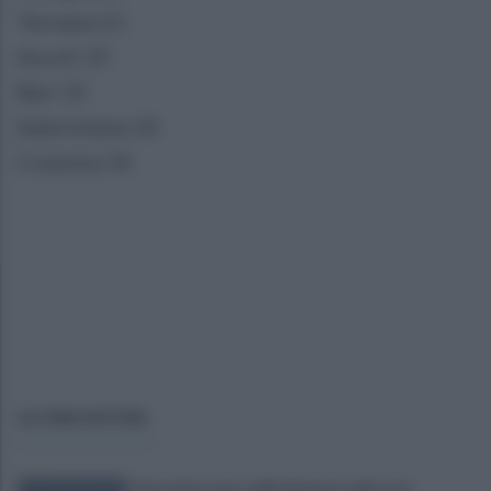
Ternana 21
Ascoli 19
Bari 15
Salernitana 14
Cosenza 14
ULTIME NOTIZIE
Pietrelcina entra ufficialmente nella rete