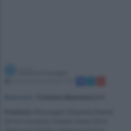
a cura di
Redazione Ottopagine
domenica 26 marzo 2023 alle 17:08
Benevento
.
Frosinone-Benevento 0-4
Frosinone:
Minicangeli, Shkambaj, Bianchi
(25'st Cozzolino), Orlandi, Pelosi (32'st
Ambrosini), De Rita, Schietroma (25'st