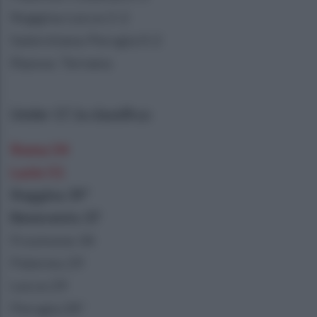
Reggina-Lecce 2-2
Salernitana-Perugia 0-2
Riposa: Ternana
Under 17, la classifica:
Roma 54
Lazio 51
Reggina 39*
Benevento 37
Frosinone 34
Palermo 29
Lecce 29
Perugia 28*