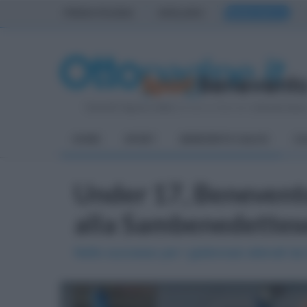
PRIMA PAGINA
AVELLINO
BENEVENTO
Venerdì 7 Agosto 2026
| Direttore Editoriale:
Antonio Sass
HOME
SPORT
BENEVENTO CALCIO
CA
Under 17, Benevento
alla Sambenedettes
Netto successo per i giallorossi allenati da