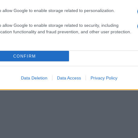
i e De Benedetto
. Nella ripresa,
De Benedetto
o allow Google to enable storage related to personalization.
elle reti giallorosse a quota nove
, prima dei
ncaioni che hanno siglato le due marcature dei
o allow Google to enable storage related to security, including
cation functionality and fraud prevention, and other user protection.
squadra guidata da Schiavi affronterà il
CONFIRM
Data Deletion
Data Access
Privacy Policy