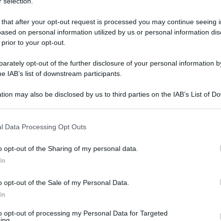
 selection.
 that after your opt-out request is processed you may continue seeing i
ased on personal information utilized by us or personal information dis
 prior to your opt-out.
rately opt-out of the further disclosure of your personal information by
he IAB’s list of downstream participants.
tion may also be disclosed by us to third parties on the IAB’s List of 
 that may further disclose it to other third parties.
 that this website/app uses one or more Google services and may gath
l Data Processing Opt Outs
including but not limited to your visit or usage behaviour. You may click 
7 dicembre 2025 alle 15:25
 to Google and its third-party tags to use your data for below specifi
o opt-out of the Sharing of my personal data.
ogle consent section.
In
o 2-9
o opt-out of the Sale of my Personal Data.
anetti), Scarpantonio, Marchegiani, Balsen
In
roli), Agostini (1'st Iachini), Reucci (8'st
to opt-out of processing my Personal Data for Targeted
ing.