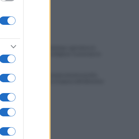
Siccità e maltempo: agricoltura in
ginocchio, la Regione "sosterremo le
aziende"
Ferisce la mamma durante una lite,
allontanato d'urgenza dall'abitazione