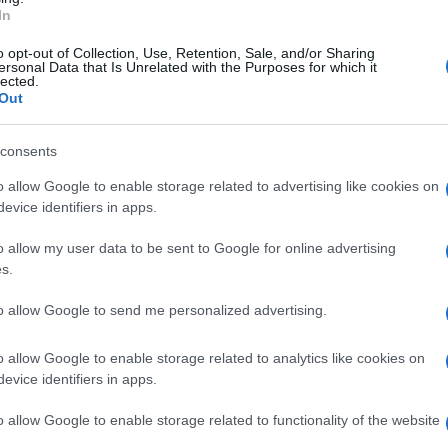
, Maloni (15'st Appignani), Ascenzi (15'st
In
i
o opt-out of Collection, Use, Retention, Sale, and/or Sharing
ersonal Data that Is Unrelated with the Purposes for which it
lected.
Petrizzo (8'st Cimmino), Pane (11'st Liguori),
Out
t Aldi), Jerradi, Lo Russo (6'st Spinesi),
consents
ldacci), De Benedetto (6'st Perfetto), Pirozzi.
o allow Google to enable storage related to advertising like cookies on
evice identifiers in apps.
:
Dandio e Croci di San Benedetto del Tronto
o allow my user data to be sent to Google for online advertising
s.
5'pt Amico, 19'pt Viscovo, 46'pt Jerradi, 47'pt
to allow Google to send me personalized advertising.
'st Lopiano, 35'st Ciancaioni
o allow Google to enable storage related to analytics like cookies on
 Benevento
conquistata contro i pari età della
evice identifiers in apps.
imposti
con il netto risultato di 9-2
, dopo che la
o allow Google to enable storage related to functionality of the website
o di 7-0 per i giallorossi con reti di
Pirozzi,