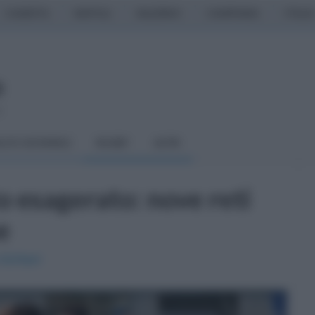
CASERTA
NAPOLI
SALERNO
CAMPANIA
ITALIA
o
LCIO GIOVANILE
RUGBY
ALTRI
 esagerato: nove reti
e
 Schiavi