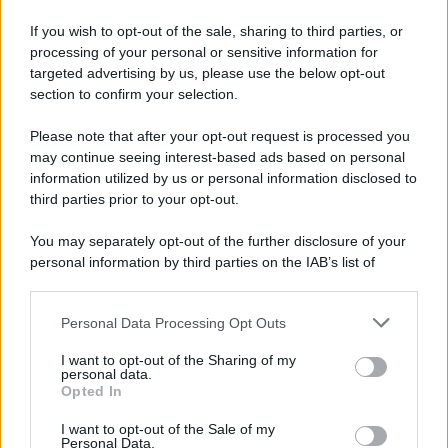
serve rilancio dell'agricoltura
If you wish to opt-out of the sale, sharing to third parties, or
processing of your personal or sensitive information for
La strada, la scelta di farla finita: quante vite
targeted advertising by us, please use the below opt-out
spezzate, quanto dolore
section to confirm your selection.
Please note that after your opt-out request is processed you
may continue seeing interest-based ads based on personal
information utilized by us or personal information disclosed to
third parties prior to your opt-out.
You may separately opt-out of the further disclosure of your
personal information by third parties on the IAB’s list of
downstream participants.
Personal Data Processing Opt Outs
This information may also be disclosed by us to third parties
on the IAB’s List of Downstream Participants that may further
I want to opt-out of the Sharing of my
disclose it to other third parties.
personal data.
Opted In
Please note that this website/app uses one or more Google
services and may gather and store information including but
I want to opt-out of the Sale of my
Personal Data.
not limited to your visit or usage behaviour. You may click to