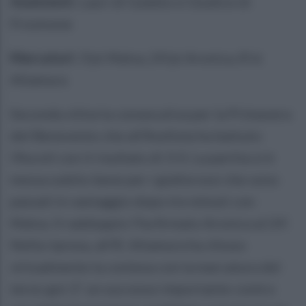
Assistenti:
Lauri di Gubbio e Giudice di
Frosinone
Marcatori:
3'pt Malva, 24'pt Aronica, 8'st
Altamura
Seconda vittoria consecutiva per la Primavera
del Benevento che all'Avellola ha battuto
l'Ascoli con il risultato di 3-0. La partita si è
messa subito bene per i giallorossi che sono
passati in vantaggio dopo tre minuti con
Malva. Il raddoppio l'ha firmato Aronica al 24'.
Nella ripresa, all'8', Altamura ha chiuso
virtualmente la contesa con la marcatura del
terzo gol. E' un successo importante contro