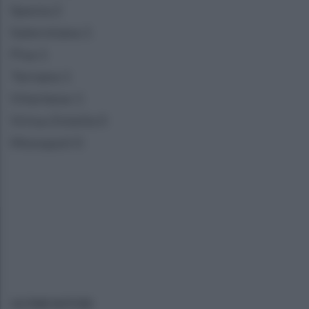
Spezia 2
Salernitana 1
Pisa 1
Ternana 1
Viterbese 1
Virtus Entella 0
Monopoli 0
ULTIME NOTIZIE