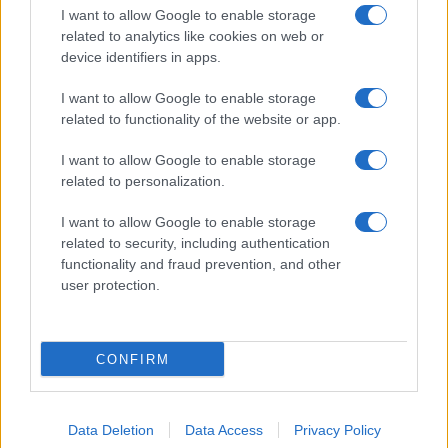
I want to allow Google to enable storage
related to analytics like cookies on web or
device identifiers in apps.
I want to allow Google to enable storage
related to functionality of the website or app.
I want to allow Google to enable storage
CHI SIAMO
CONTATTI
PUBBLICITÀ
LAVORA CON NOI
related to personalization.
PRIVACY / COOKIE POLICY
PREFERENZE PRIVACY
I want to allow Google to enable storage
OTTO CHANNEL
related to security, including authentication
functionality and fraud prevention, and other
user protection.
Registrazione del Tribunale di Avellino n. 331 del 23/11/1995
Iscritto al Registro degli Operatori di Comunicazione n. 37512
© Riproduzione Riservata – Ne è consentita esclusivamente una
CONFIRM
riproduzione parziale con citazione della fonte corretta
www.ottopagine.it
Data Deletion
Data Access
Privacy Policy