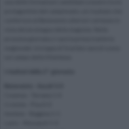
una delle formazioni candidate a essere tra le
protagoniste del campionato; un risultato che
conferisce al Benevento ulteriori certezze in
vista del prosieguo della stagione. Nella
prossima giornata ci sarà la prima trasferta
stagionale: la truppa di Scarlato sarà di scena
sul campo della Viterbese.
I risultati della 2^ giornata:
Benevento - Ascoli 3-0
Cosenza - Ternana 1-0
Crotone - Pisa 0-0
Imolese - Reggina 1-1
Lazio - Monopoli 5-0