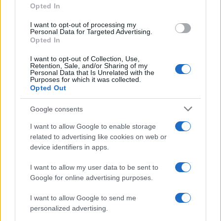
Opted In
grant or deny consent to Google and its third-party tags to
use your data for below specified purposes in below Google
I want to opt-out of processing my
consent section.
Personal Data for Targeted Advertising.
Opted In
I want to opt-out of Collection, Use,
Retention, Sale, and/or Sharing of my
Personal Data that Is Unrelated with the
Purposes for which it was collected.
Opted Out
Google consents
I want to allow Google to enable storage
related to advertising like cookies on web or
device identifiers in apps.
I want to allow my user data to be sent to
Google for online advertising purposes.
I want to allow Google to send me
personalized advertising.