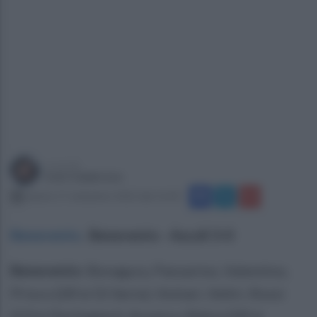
a cura di
Ivan Calabrese
sabato 17 settembre 2022 alle 16:40
Benevento
.
Benevento - Ascoli 3-0
Benevento:
Bonagura, Panzarino, Valentino,
Prisco (28'st Di Serio), Vottari, Veltri, Rossi
(23'st Perlingieri), Aronica, Malva (28'st