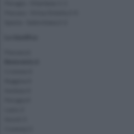
Perugia - Viterbese 1-1
Pescara - Virtus Entella 2-0
Spezia - Salernitana 2-2
La classifica:
Pescara 6
Benevento 6
Crotone 4
Reggina 4
Imolese 4
Perugia 4
Lazio 3
Ascoli 3
Cosenza 3