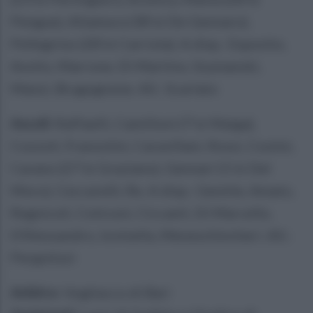
Pengue), Altamura (38'st De Gennaro),
Pellegrino (28'st Carriola). A disp.: Esposito,
Avolio, Marrone, Di Martino, Szymanski,
Manzi, Brugognone. All.: Scarlato
Ascoli:
Raffaelli, Camilloni (7'st Maiga),
Cozzoli, Franzolini, Caravillani, Rossi, Cosimi,
Carano (27'st Graziano), Gennari (1'st Del
Moro), Ceccarelli, Re. A disp.: Gentile, Amato,
Regnicoli, Coticoni, Ciccanti, Di Marcello,
D'Alessandro, Iovinella, Meneschincheri. All.:
Pergolizzi
Arbitro:
Vogliacco di Bari